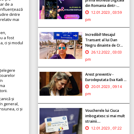
prima Moneda Digitala
oar de a
din Romania dintr-...
 influențează
12.01.2023 , 03:59
udire dintre
relativ mai
pm
jen,
Incredibil! Mesajul
u a fost
Transant al lui Dan
a, ci și modul
Negru dinainte de Cr...
26.12.2022 , 03:03
pm
nțelegere
Arest preventiv -
cioarelor
Eurodeputata Eva Kaili ...
în
rma
20.01.2023 , 09:14
orii.
pm
anică și
în general,
siunea, ci și
Voucherele lui Ciuca
imbogatesc si mai mult
strainii....
12.01.2023 , 07:22