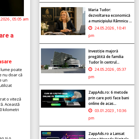
Maria Tudor:
dezvoltarea economică
.2026 , 05:05 am
a municipiului Râmnicu ...
24.05.2026 , 10:41
are a
pm
Investiție majoră
pregătită de familia
asare
Tudor în centrul...
24.05.2026 , 05:37
n lume poate
e nu doar că
pm
pe un
tilizat
ZappAds.ro: 6 metode
prin care poti face bani
rat o viteză
online de acas...
ră. Această
0 kilometri
03.01.2023 , 10:36
pm
ZappAds.ro a Lansat
eo și o