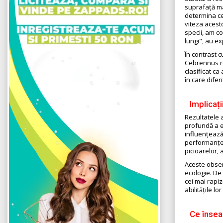
suprafață mar
determina ce
viteza acest
specii, am c
lungi", au exp
În contrast c
Cebrennus re
clasificat ca
în care difer
Implicați
Rezultatele a
profundă a e
influențează
performanțel
picioarelor, 
Aceste observ
ecologie. De
cei mai rapi
abilitățile l
Ce însea