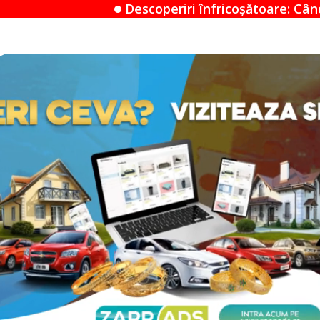
Descoperiri înfricoșătoare: Când un Airbnb devine un