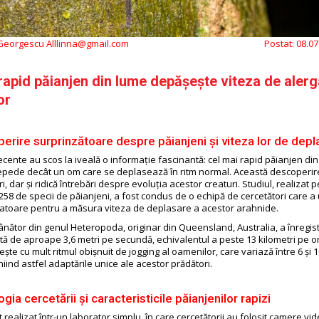
 Georgescu Alllinna@gmail.com
Postat:
08.07
rapid păianjen din lume depășește viteza de alerg
or
erire surprinzătoare despre păianjeni și viteza lor de depl
recente au scos la iveală o informație fascinantă: cel mai rapid păianjen di
epede decât un om care se deplasează în ritm normal. Această descoperir
i, dar și ridică întrebări despre evoluția acestor creaturi. Studiul, realizat 
58 de specii de păianjeni, a fost condus de o echipă de cercetători care a u
toare pentru a măsura viteza de deplasare a acestor arahnide.
ânător din genul Heteropoda, originar din Queensland, Australia, a înregist
ă de aproape 3,6 metri pe secundă, echivalentul a peste 13 kilometri pe o
ște cu mult ritmul obișnuit de jogging al oamenilor, care variază între 6 și 1
niind astfel adaptările unice ale acestor prădători.
ia cercetării și caracteristicile păianjenilor rapizi
t realizat într-un laborator simplu, în care cercetătorii au folosit camere vid