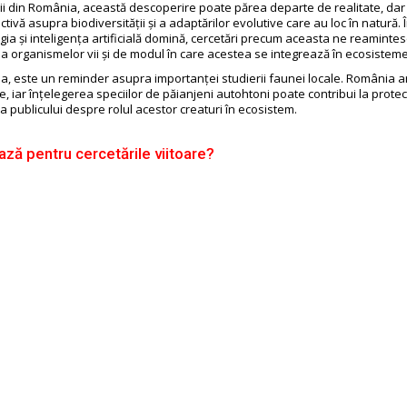
orii din România, această descoperire poate părea departe de realitate, dar
ivă asupra biodiversității și a adaptărilor evolutive care au loc în natură. Î
gia și inteligența artificială domină, cercetări precum aceasta ne reaminte
a organismelor vii și de modul în care acestea se integrează în ecosistemel
 este un reminder asupra importanței studierii faunei locale. România a
e, iar înțelegerea speciilor de păianjeni autohtoni poate contribui la prote
a publicului despre rolul acestor creaturi în ecosistem.
ză pentru cercetările viitoare?