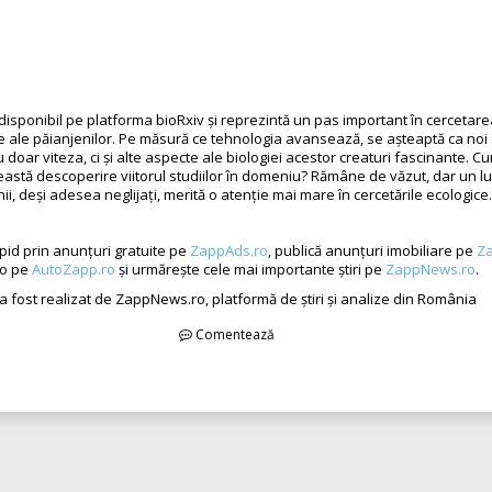
 disponibil pe platforma bioRxiv și reprezintă un pas important în cercetare
 ale păianjenilor. Pe măsură ce tehnologia avansează, se așteaptă ca noi 
doar viteza, ci și alte aspecte ale biologiei acestor creaturi fascinante. C
eastă descoperire viitorul studiilor în domeniu? Rămâne de văzut, dar un l
nii, deși adesea neglijați, merită o atenție mai mare în cercetările ecologice.
pid prin anunțuri gratuite pe
ZappAds.ro
, publică anunțuri imobiliare pe
Za
to pe
AutoZapp.ro
și urmărește cele mai importante știri pe
ZappNews.ro
.
 a fost realizat de ZappNews.ro, platformă de știri și analize din România
Comentează