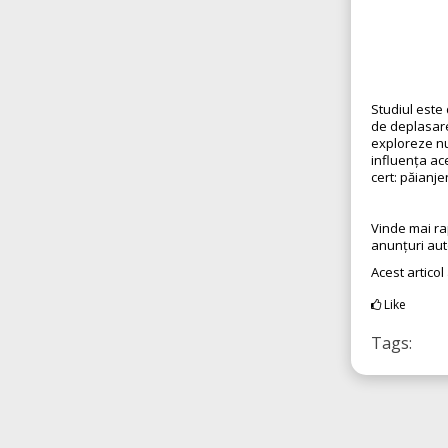
Studiul este
de deplasare
exploreze nu 
influența ac
cert: păianje
Vinde mai ra
anunțuri au
Acest articol
Like
Tags: