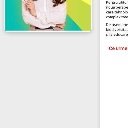
Pentru citit
nouă perspect
care tehnolo
complexitate
De asemenea,
biodiversitat
și la educare
Ce urmea