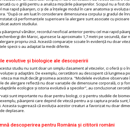
cată cu o grilă pentru a analiza mișcările păianjenilor. Scopul nu a fost d
l mai rapid păianjen, ci și de a înțelege modul în care anatomia și evoluția
ora. "După ce am luat în considerare dimensiunea corpului și gradul de înr
onstatat că performanțele superioare la alergare sunt asociate cu picioare 
licat autorii studiului.
u păianjenul vânător, recordul neoficial anterior pentru cel mai rapid păian
chenbergi din Maroc, ajunsese la aproximativ 1,7 metri pe secundă, dar n
 alergare propriu-zisă. Această comparație scoate în evidență nu doar vitez
itele specii s-au adaptat la medii diferite.
ile evolutive și biologice ale descoperirii
cestui studiu nu sunt doar un simplu clasament al vitezelor, ci oferă și o î
voluției și adaptării. De exemplu, cercetătorii au descoperit că lungimea pi
 viteza mai mult decât grosimea acestora. "Modelele evolutive observate 
e de alergare reflectă nu doar variațiile de dimensiune corporală, ci și fo
adaptările ecologice și istoria evolutivă a speciilor", au concluzionat cercetăt
ații sunt importante nu doar pentru biologi, ci și pentru studiile de biomec
 exemplu, păianjenii care depind de viteză pentru a-și captura prada sunt, 
zi. Aceasta sugerează că evoluția acestor creaturi a favorizat nu doar dimen
or de deplasare.
mnă descoperirea pentru România și cititorii români