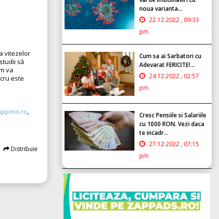
noua varianta...
22.12.2022 , 09:33
pm
a vitezelor
Cum sa ai Sarbatori cu
studii să
Adevarat FERICITE!...
um va
24.12.2022 , 02:57
ucru este
pm
ppimo.ro
,
Cresc Pensiile si Salariile
cu 1000 RON. Vezi daca
te incadr...
27.12.2022 , 07:15
Distribuie
pm