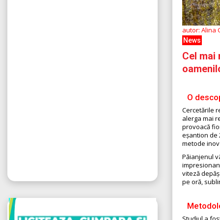
autor: Alina
News
Cel mai 
oamenil
O descop
Cercetările 
alerga mai r
provoacă fior
eșantion de 2
metode inova
Păianjenul v
impresionant
viteză depășe
pe oră, subli
Metodolog
Studiul a fos