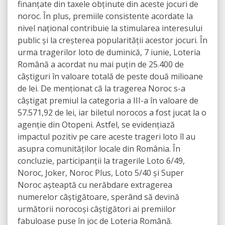
finanțate din taxele obținute din aceste jocuri de
noroc. În plus, premiile consistente acordate la
nivel național contribuie la stimularea interesului
public și la creșterea popularității acestor jocuri. În
urma tragerilor loto de duminică, 7 iunie, Loteria
Română a acordat nu mai puțin de 25.400 de
câștiguri în valoare totală de peste două milioane
de lei. De menționat că la tragerea Noroc s-a
câștigat premiul la categoria a III-a în valoare de
57.571,92 de lei, iar biletul norocos a fost jucat la o
agenție din Otopeni. Astfel, se evidențiază
impactul pozitiv pe care aceste trageri loto îl au
asupra comunităților locale din România. În
concluzie, participanții la tragerile Loto 6/49,
Noroc, Joker, Noroc Plus, Loto 5/40 și Super
Noroc așteaptă cu nerăbdare extragerea
numerelor câștigătoare, sperând să devină
următorii norocoși câștigători ai premiilor
fabuloase puse în joc de Loteria Română.