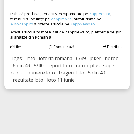
Publică produse, servicii și echipamente pe
ZappAds.ro
,
terenuri și locuințe pe
Zappimo.ro
, autoturisme pe
AutoZapp.ro
și citește articole pe
ZappNews.ro
.
Acest articol a fost realizat de ZappNews.ro, platformă de știri
și analize din România
Like
Comentează
Distribuie
Tags: loto loteria romana 6/49 joker noroc
6 din 49 5/40 report loto noroc plus super
noroc numere loto trageri loto 5 din 40
rezultate loto loto 11 iunie