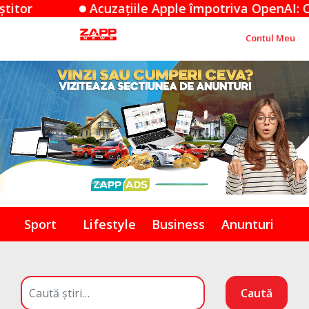
e Apple împotriva OpenAI: O dispută de secrete come
Contul Meu
Sport
Lifestyle
Business
Anunturi
Caută