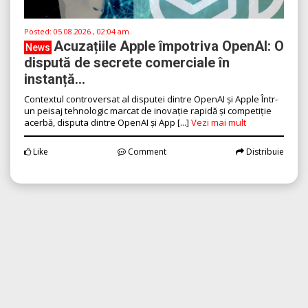
Posted:
05.08.2026 , 02:04 am
Acuzațiile Apple împotriva OpenAI: O
News
dispută de secrete comerciale în
instanță...
Contextul controversat al disputei dintre OpenAI și Apple Într-
un peisaj tehnologic marcat de inovație rapidă și competiție
acerbă, disputa dintre OpenAI și App [...]
Vezi mai mult
Like
Comment
Distribuie