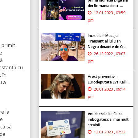
prima Moneda Digitala
din Romania dintr-...
12.01.2023 , 03:59
pm
Incredibil! Mesajul
Transant al lui Dan
 primit
Negru dinainte de Cr...
e
26.12.2022 , 03:03
tă
pm
instanță cu
 în
Arest preventiv -
u a
Eurodeputata Eva Kaili ...
20.01.2023 , 09:14
pm
re la
Voucherele lui Ciuca
de
imbogatesc si mai mult
strainii....
rcă să
12.01.2023 , 07:22
 de