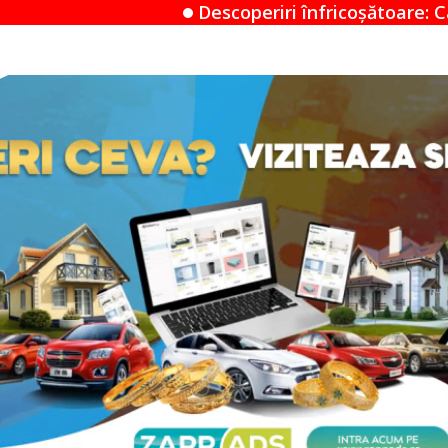
Descoperiri înfricoșătoare: Când un Airbnb devine