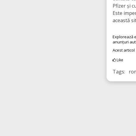
Pfizer și 
Este imper
această sit
Explorează e
anunțuri au
Acest articol
Like
Tags: rom