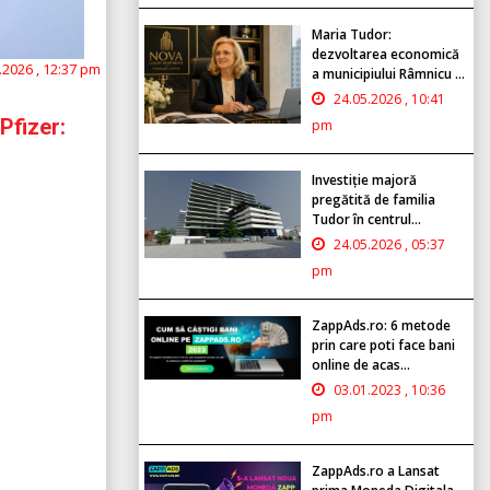
Maria Tudor:
dezvoltarea economică
.2026 , 12:37 pm
a municipiului Râmnicu ...
24.05.2026 , 10:41
Pfizer:
pm
Investiție majoră
pregătită de familia
Tudor în centrul...
24.05.2026 , 05:37
pm
ZappAds.ro: 6 metode
prin care poti face bani
online de acas...
03.01.2023 , 10:36
pm
ZappAds.ro a Lansat