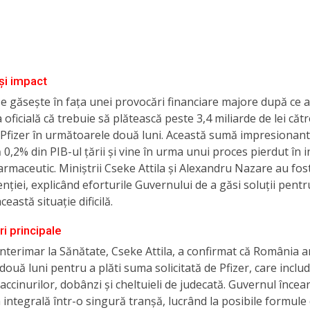
și impact
 găsește în fața unei provocări financiare majore după ce a
 oficială că trebuie să plătească peste 3,4 miliarde de lei cătr
Pfizer în următoarele două luni. Această sumă impresionan
 0,2% din PIB-ul țării și vine în urma unui proces pierdut în 
armaceutic. Miniștrii Cseke Attila și Alexandru Nazare au fost
enției, explicând eforturile Guvernului de a găsi soluții pentr
eastă situație dificilă.
i principale
interimar la Sănătate, Cseke Attila, a confirmat că România a
 două luni pentru a plăti suma solicitată de Pfizer, care inclu
accinurilor, dobânzi și cheltuieli de judecată. Guvernul încea
a integrală într-o singură tranșă, lucrând la posibile formule