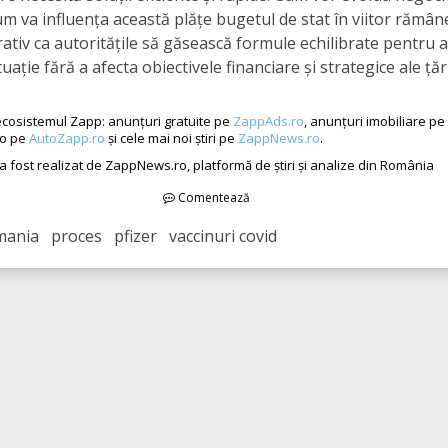
cum va influența această plățe bugetul de stat în viitor rămân
ativ ca autoritățile să găsească formule echilibrate pentru 
uație fără a afecta obiectivele financiare și strategice ale țări
cosistemul Zapp: anunțuri gratuite pe
ZappAds.ro
, anunțuri imobiliare pe
to pe
AutoZapp.ro
și cele mai noi știri pe
ZappNews.ro
.
 a fost realizat de ZappNews.ro, platformă de știri și analize din România
Comentează
ania proces pfizer vaccinuri covid