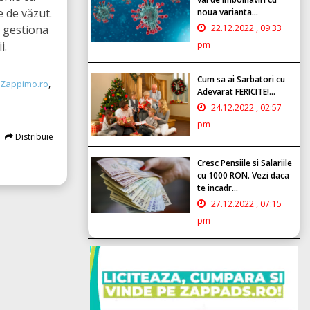
e de văzut.
noua varianta...
a gestiona
22.12.2022 , 09:33
i.
pm
Cum sa ai Sarbatori cu
Zappimo.ro
,
Adevarat FERICITE!...
24.12.2022 , 02:57
pm
Distribuie
Cresc Pensiile si Salariile
cu 1000 RON. Vezi daca
te incadr...
27.12.2022 , 07:15
pm