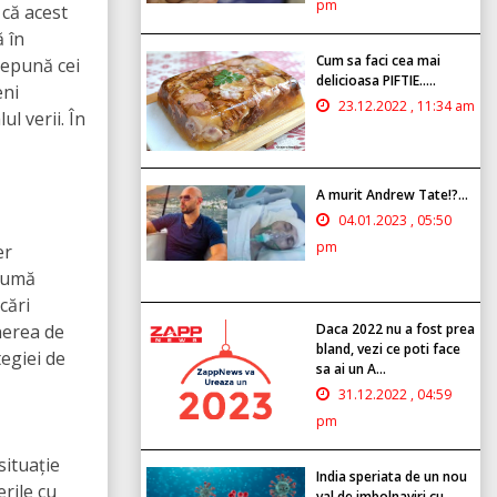
pm
 că acest
 în
Cum sa faci cea mai
depună cei
delicioasa PIFTIE.....
eni
23.12.2022 , 11:34 am
l verii. În
A murit Andrew Tate!?...
04.01.2023 , 05:50
pm
er
 sumă
cări
nerea de
Daca 2022 nu a fost prea
bland, vezi ce poti face
egiei de
sa ai un A...
31.12.2022 , 04:59
pm
situație
India speriata de un nou
erile cu
val de imbolnaviri cu