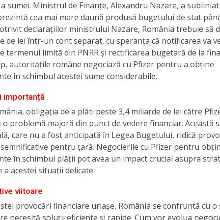
a sumei. Ministrul de Finanțe, Alexandru Nazare, a subliniat
prezintă cea mai mare daună produsă bugetului de stat până
otrivit declarațiilor ministrului Nazare, România trebuie să 
de de lei într-un cont separat, cu speranța că notificarea va v
 termenul limită din PNRR și rectificarea bugetară de la finalu
mp, autoritățile române negociază cu Pfizer pentru a obține
te în schimbul acestei sume considerabile.
i importanță
ânia, obligația de a plăti peste 3,4 miliarde de lei către Pfiz
ă o problemă majoră din punct de vedere financiar. Această
lă, care nu a fost anticipată în Legea Bugetului, ridică provo
 semnificative pentru țară. Negocierile cu Pfizer pentru obți
e în schimbul plății pot avea un impact crucial asupra strat
a acestei situații delicate.
ive viitoare
estei provocări financiare uriașe, România se confruntă cu o 
are necesită soluții eficiente și rapide. Cum vor evolua negoci