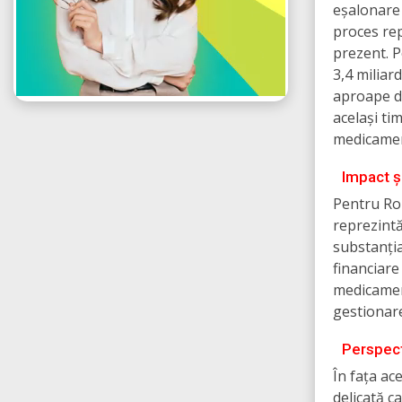
eșalonare 
proces re
prezent. P
3,4 miliar
aproape de
același ti
medicamen
Impact ș
Pentru Rom
reprezint
substanția
financiare
medicament
gestionare 
Perspect
În fața ac
delicată c