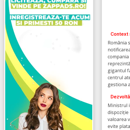
Context 
România se
notificarea
compania 
reprezintă
gigantul f
centrul at
gestiona ac
Dezvoltăr
Ministrul 
dispoziție
valoarea v
evite plat