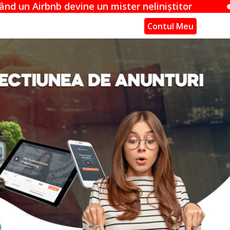
 un mister neliniștitor
Acuzațiile Apple îm
Contul Meu