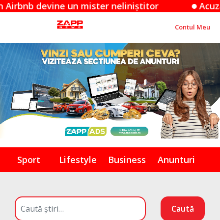
n mister neliniștitor
Acuzațiile Apple împo
Contul Meu
Sport
Lifestyle
Business
Anunturi
Caută