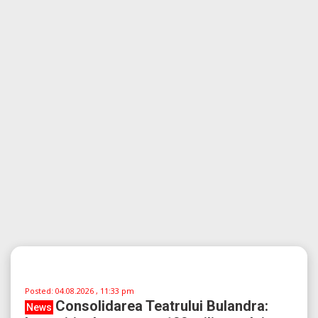
Un agent FBI acuzat de furt de
News
criptomonede: ce impact are pentru
securitatea națională?...
Furtul din interior: un agent FBI în fața legii Cazul lui Patrick
Yaroch, un agent special al FBI, a stârnit controverse și
îngrijorări în rândul autorităților [...]
Vezi mai mult
Like
Comment
Distribuie