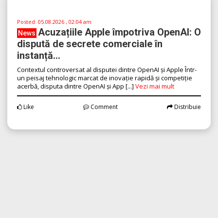
Posted:
05.08.2026 , 02:04 am
Acuzațiile Apple împotriva OpenAI: O
News
dispută de secrete comerciale în
instanță...
Contextul controversat al disputei dintre OpenAI și Apple Într-
un peisaj tehnologic marcat de inovație rapidă și competiție
acerbă, disputa dintre OpenAI și App [...]
Vezi mai mult
Like
Comment
Distribuie