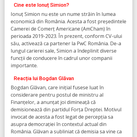
Cine este Ionuț Simion?
Ionuț Simion nu este un nume străin în lumea
economică din România. Acesta a fost președintele
Camerei de Comerț Americane (AmCham) în
perioada 2019-2023. În prezent, conform CV-ului
său, activează ca partener la PwC România. De-a
lungul carierei sale, Simion a îndeplinit diverse
funcții de conducere în cadrul unor companii
importante.
Reacția lui Bogdan Glăvan
Bogdan Glăvan, care inițial fusese luat în
considerare pentru postul de ministru al
Finanțelor, a anunțat joi dimineață că
demisionează din partidul Forța Dreptei. Motivul
invocat de acesta a fost legat de percepția sa
asupra democrației în contextul actual din
România. Glăvan a subliniat că demisia sa vine ca