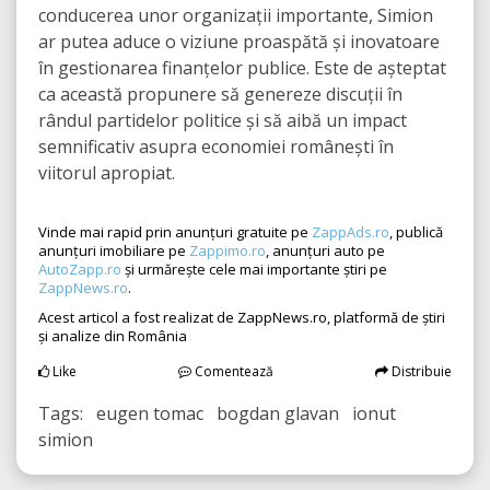
conducerea unor organizații importante, Simion
ar putea aduce o viziune proaspătă și inovatoare
în gestionarea finanțelor publice. Este de așteptat
ca această propunere să genereze discuții în
rândul partidelor politice și să aibă un impact
semnificativ asupra economiei românești în
viitorul apropiat.
Vinde mai rapid prin anunțuri gratuite pe
ZappAds.ro
, publică
anunțuri imobiliare pe
Zappimo.ro
, anunțuri auto pe
AutoZapp.ro
și urmărește cele mai importante știri pe
ZappNews.ro
.
Acest articol a fost realizat de ZappNews.ro, platformă de știri
și analize din România
Like
Comentează
Distribuie
Tags: eugen tomac bogdan glavan ionut
simion