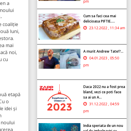
pm
sen a
 noului
Cum sa faci cea mai
-
delicioasa PIFTIE.....
 coaliție
23.12.2022 , 11:34 am
ouă luni,
estora.
cea mai
A murit Andrew Tate!?...
acă noi,
04.01.2023 , 05:50
u cu
pm
Daca 2022 nu a fost prea
bland, vezi ce poti face
ouă etapă
sa ai un A...
 Cu o
31.12.2022 , 04:59
e idei și
pm
n
 noului
India speriata de un nou
ucerea
val de imbolnaviri cu