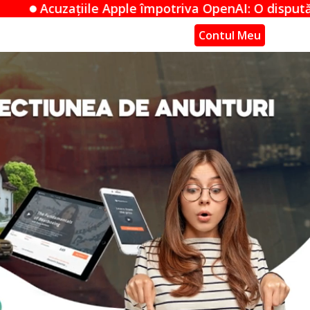
împotriva OpenAI: O dispută de secrete comerciale î
Contul Meu