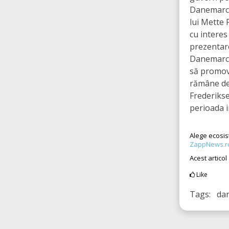
Danemarcei
lui Mette 
cu interes
prezentare
Danemarca 
să promove
rămâne de
Frederikse
perioada 
Alege ecosis
ZappNews.r
Acest articol
Like
Tags: da