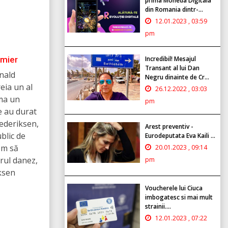
prima Moneda Digitala
din Romania dintr-...
12.01.2023 , 03:59
pm
emier
Incredibil! Mesajul
Transant al lui Dan
nald
Negru dinainte de Cr...
eia un al
26.12.2022 , 03:03
rma un
pm
e au durat
rederiksen,
Arest preventiv -
blic de
Eurodeputata Eva Kaili ...
em să
20.01.2023 , 09:14
rul danez,
pm
iksen
Voucherele lui Ciuca
imbogatesc si mai mult
strainii....
12.01.2023 , 07:22