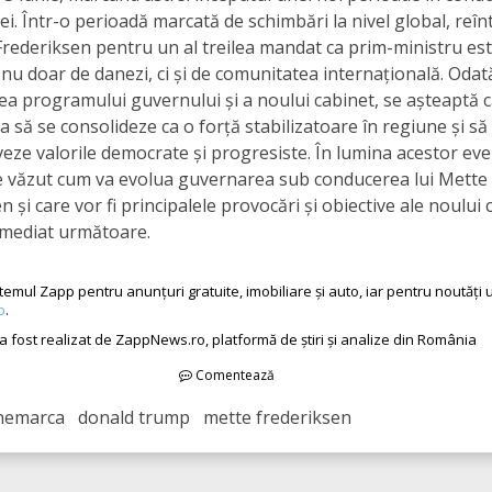
. Într-o perioadă marcată de schimbări la nivel global, reî
Frederiksen pentru un al treilea mandat ca prim-ministru est
 nu doar de danezi, ci și de comunitatea internațională. Odat
a programului guvernului și a noului cabinet, se așteaptă 
să se consolideze ca o forță stabilizatoare în regiune și să
ze valorile democrate și progresiste. În lumina acestor ev
 văzut cum va evolua guvernarea sub conducerea lui Mette
n și care vor fi principalele provocări și obiective ale noului 
imediat următoare.
temul Zapp pentru anunțuri gratuite, imobiliare și auto, iar pentru noutăți
o
.
 a fost realizat de ZappNews.ro, platformă de știri și analize din România
Comentează
nemarca donald trump mette frederiksen