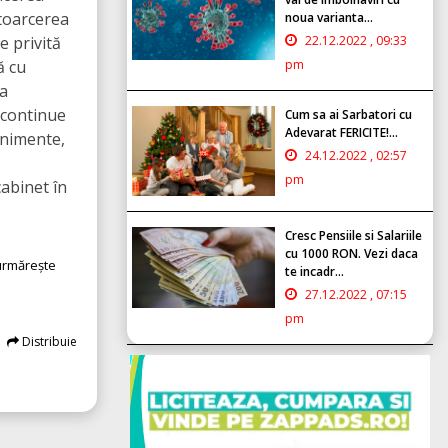
ntoarcerea
noua varianta...
e privită
22.12.2022 , 09:33
ă cu
pm
ca
 continue
Cum sa ai Sarbatori cu
Adevarat FERICITE!...
enimente,
24.12.2022 , 02:57
pm
cabinet în
Cresc Pensiile si Salariile
cu 1000 RON. Vezi daca
 urmărește
te incadr...
27.12.2022 , 07:15
pm
Distribuie