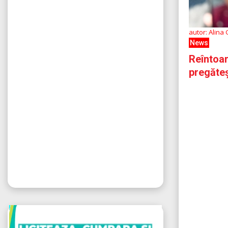
autor: Alina
News
Reîntoar
pregăte