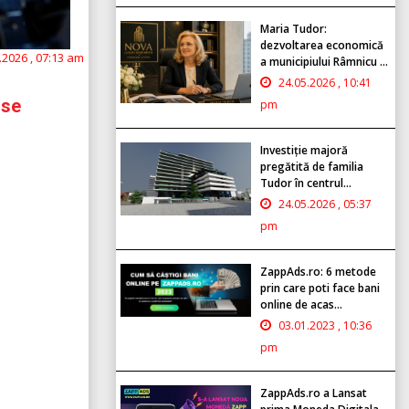
Maria Tudor:
dezvoltarea economică
.2026 , 07:13 am
a municipiului Râmnicu ...
24.05.2026 , 10:41
 se
pm
Investiție majoră
pregătită de familia
Tudor în centrul...
24.05.2026 , 05:37
pm
ZappAds.ro: 6 metode
prin care poti face bani
online de acas...
03.01.2023 , 10:36
pm
ZappAds.ro a Lansat