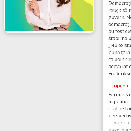
Democrațil
reușit să 
guvern. No
democrați,
au fost ex
stabilind 
„Nu există
bună țară 
ca politic
adevărat c
Frederikse
Impactul
Formarea 
în politic
coaliție f
perspectiv
comunicat 
guvern pe 