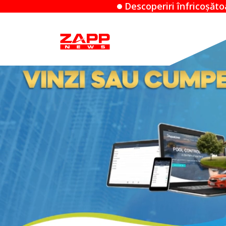
Descoperiri înfricoșătoare: Când un Airbnb devi