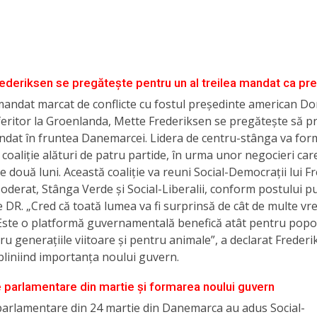
ederiksen se pregătește pentru un al treilea mandat ca pr
andat marcat de conflicte cu fostul președinte american Do
ritor la Groenlanda, Mette Frederiksen se pregătește să pr
andat în fruntea Danemarcei. Lidera de centru-stânga va fo
coaliție alături de patru partide, în urma unor negocieri car
e două luni. Această coaliție va reuni Social-Democrații lui F
oderat, Stânga Verde și Social-Liberalii, conform postului pu
e DR. „Cred că toată lumea va fi surprinsă de cât de multe vr
 Este o platformă guvernamentală benefică atât pentru popo
tru generațiile viitoare și pentru animale”, a declarat Freder
bliniind importanța noului guvern.
e parlamentare din martie și formarea noului guvern
parlamentare din 24 martie din Danemarca au adus Social-