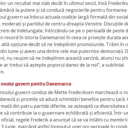
or un rezultat mai slab decât în ultimul secol, însă Frederik
rămână la putere și să conducă negocierile pentru formarea
ul guvern va înlocui actuala coaliție largă formată din social
 moderați și partidul de centru-dreapta Venstre. Discuțiile de
trem de îndelungate, întinzându-se pe o perioadă de peste d
un record în istoria Danemarcei în ceea ce privește durata ac
 altă opțiune decât să ne îndeplinim promisiunile. Trăim în 
din lume și avem una dintre cele mai puternice democrații. D
ieni, nu reușim să ne îndeplinim această sarcină, atunci nu ști
e ar trebui să aștepte poporul danez de la noi”, a subliniat
n.
 noului guvern pentru Danemarca
noului guvern condus de Mette Frederiksen marchează o n
a daneză și promite să aducă schimbări benefice pentru țară.
ormată din patru partide diferite, se așteaptă ca diversitatea d
e să contribuie la o guvernare echilibrată și eficientă. Într-u
oficial, regele Frederik a anunțat că se va întâlni cu membrii
3 iunie, marcând astfel începutul unei noi perioade în cond