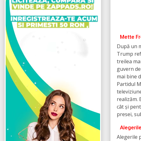
Mette Fr
După un m
Trump refe
treilea m
guvern de 
mai bine d
Partidul M
televiziun
realizăm.
cât și pen
presei, su
Alegeril
Alegerile 