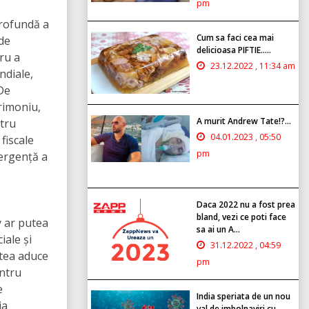
pm
profundă a
Cum sa faci cea mai
de
delicioasa PIFTIE.....
ru a
23.12.2022 , 11:34 am
ndiale,
 De
rimoniu,
A murit Andrew Tate!?...
ntru
04.01.2023 , 05:50
fiscale
pm
vergență a
Daca 2022 nu a fost prea
bland, vezi ce poti face
y ar putea
sa ai un A...
iale și
31.12.2022 , 04:59
utea aduce
pm
entru
e
India speriata de un nou
ia
val de imbolnaviri cu