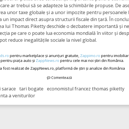
care ar trebui să se adapteze la schimbările propuse. De a
rea unor taxe globale și a unor impozite pentru persoanele
 un impact direct asupra structurii fiscale din țară. În conclu
a lui Thomas Piketty deschide o dezbatere importantă și n
ecția pe care o poate lua economia mondială în viitor și de
pot reduce inegalitățile sociale la nivel global.
ds.ro
pentru marketplace și anunțuri gratuite,
Zappimo.ro
pentru imobiliar
pentru piața auto și
ZappNews.ro
pentru cele mai noi știri din România.
 a fost realizat de ZappNews.ro, platformă de știri și analize din România
Comentează
i sarace tari bogate economistul francez thomas piketty
ta a veniturilor