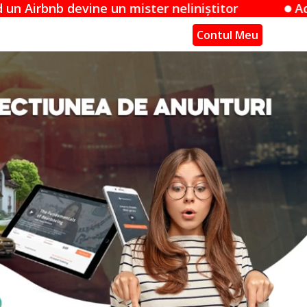
mister neliniștitor
Acuzațiile Apple împot
Contul Meu