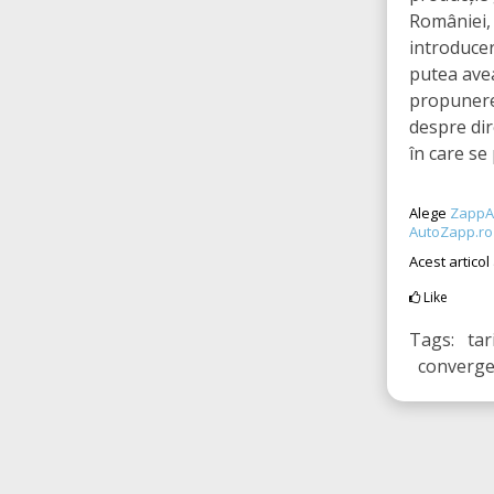
României, 
introduce
putea avea
propunere
despre dir
în care se 
Alege
ZappA
AutoZapp.ro
Acest articol
Like
Tags: tar
convergen