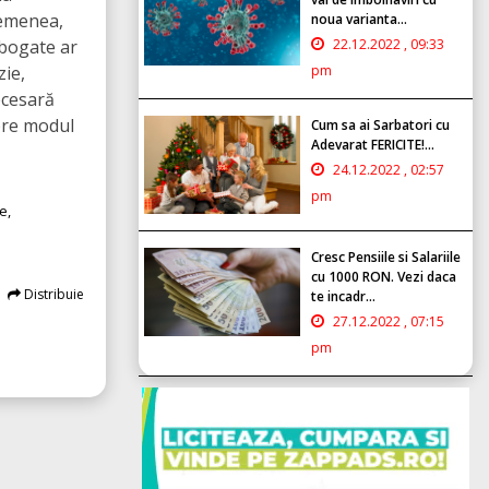
semenea,
noua varianta...
 bogate ar
22.12.2022 , 09:33
zie,
pm
ecesară
spre modul
Cum sa ai Sarbatori cu
Adevarat FERICITE!...
24.12.2022 , 02:57
pm
e,
Cresc Pensiile si Salariile
cu 1000 RON. Vezi daca
Distribuie
te incadr...
27.12.2022 , 07:15
pm