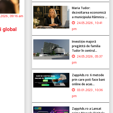
Maria Tudor:
dezvoltarea economică
.2026 , 09:16 am
a municipiului Râmnicu ...
24.05.2026 , 10:41
i global
pm
Investiție majoră
pregătită de familia
Tudor în centrul...
24.05.2026 , 05:37
pm
ZappAds.ro: 6 metode
prin care poti face bani
online de acas...
03.01.2023 , 10:36
pm
ZappAds.ro a Lansat