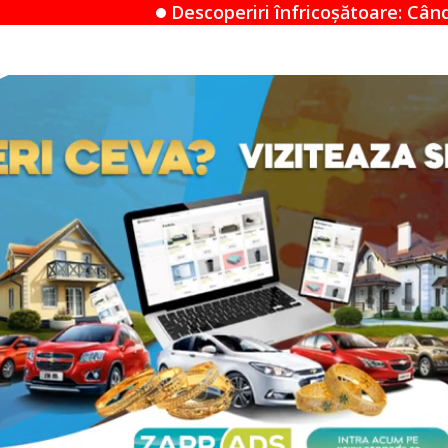
escoperiri înfricoșătoare: Când un Airbnb devine un 