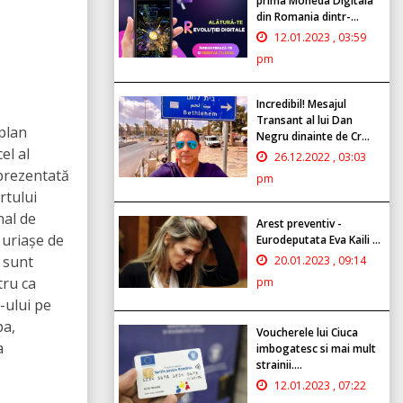
prima Moneda Digitala
din Romania dintr-...
12.01.2023 , 03:59
pm
Incredibil! Mesajul
Transant al lui Dan
plan
Negru dinainte de Cr...
el al
26.12.2022 , 03:03
 prezentată
pm
rtului
nal de
Arest preventiv -
 uriașe de
Eurodeputata Eva Kaili ...
d sunt
20.01.2023 , 09:14
tru ca
pm
-ului pe
pa,
Voucherele lui Ciuca
a
imbogatesc si mai mult
strainii....
12.01.2023 , 07:22