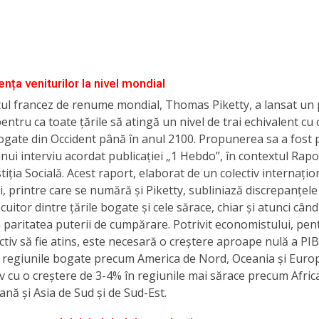
nța veniturilor la nivel mondial
ul francez de renume mondial, Thomas Piketty, a lansat un 
entru ca toate țările să atingă un nivel de trai echivalent cu c
ogate din Occident până în anul 2100. Propunerea sa a fost
unui interviu acordat publicației „1 Hebdo”, în contextul Rapo
stiția Socială. Acest raport, elaborat de un colectiv internațio
i, printre care se numără și Piketty, subliniază discrepanțele
ocuitor dintre țările bogate și cele sărace, chiar și atunci cân
a paritatea puterii de cumpărare. Potrivit economistului, pen
ctiv să fie atins, este necesară o creștere aproape nulă a PIB
n regiunile bogate precum America de Nord, Oceania și Euro
 cu o creștere de 3-4% în regiunile mai sărace precum Afric
nă și Asia de Sud și de Sud-Est.