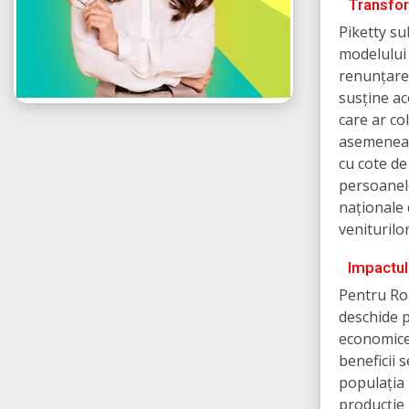
Transfor
Piketty su
modelului 
renunțarea
susține ac
care ar co
asemenea,
cu cote de
persoanele
naționale 
veniturilor
Impactul
Pentru Rom
deschide p
economice 
beneficii 
populația 
producție