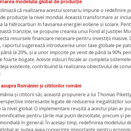
marea modelului global de producție
bliniază că realizarea acestui scenariu impune o redefinire 
de producție la nivel mondial. Această transformare ar inclu
 la hidrocarburi în favoarea energiei eoliene și solare. Pent
eastă tranziție, se propune crearea unui Fond al Justiției Mo
lecta resursele financiare necesare pentru investiții masive.
 raportul sugerează introducerea unor taxe globale pe pat
 până la 20%, și a unor impozite pe venit de până la 90% pe
 foarte bogate. Aceste măsuri fiscale ar completa sistemele 
deja existente, contribuind la realizarea obiectivului de con
.
 asupra României și cititorilor români
ânia și cititorii săi, această propunere a lui Thomas Pikett
erspective interesante legate de reducerea inegalităților soc
la nivel global. O implementare reușită a acestui plan ar p
semnificative pentru țările mai puțin dezvoltate, precum și p
mondială în general. În același timp, redefinirea modelului d
 global ar putea avea consecințe importante pentru econom