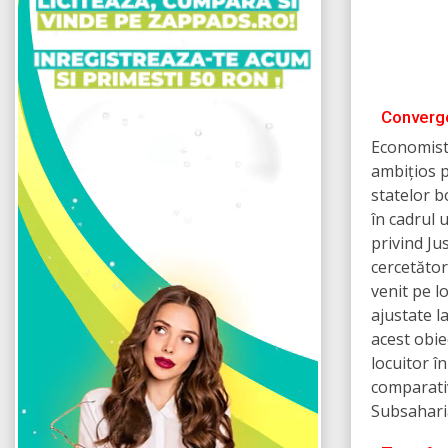
Converge
Economist
ambițios p
statelor b
în cadrul 
privind Ju
cercetător
venit pe l
ajustate l
acest obie
locuitor î
comparativ
Subsaharia