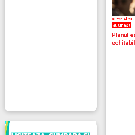
autor: Alina
Business
Planul e
echitabi