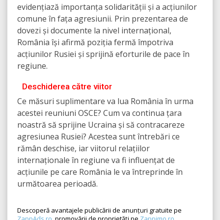
evidențiază importanța solidarității și a acțiunilor
comune în fața agresiunii. Prin prezentarea de
dovezi și documente la nivel internațional,
România își afirmă poziția fermă împotriva
acțiunilor Rusiei și sprijină eforturile de pace în
regiune.
Deschiderea către viitor
Ce măsuri suplimentare va lua România în urma
acestei reuniuni OSCE? Cum va continua țara
noastră să sprijine Ucraina și să contracareze
agresiunea Rusiei? Acestea sunt întrebări ce
rămân deschise, iar viitorul relațiilor
internaționale în regiune va fi influențat de
acțiunile pe care România le va întreprinde în
următoarea perioadă.
Descoperă avantajele publicării de anunțuri gratuite pe
ZappAds.ro
, promovării de proprietăți pe
Zappimo.ro
,