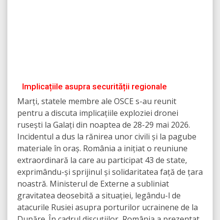
Implicațiile asupra securității regionale
Marți, statele membre ale OSCE s-au reunit
pentru a discuta implicațiile exploziei dronei
rusești la Galați din noaptea de 28-29 mai 2026.
Incidentul a dus la rănirea unor civili și la pagube
materiale în oraș. România a inițiat o reuniune
extraordinară la care au participat 43 de state,
exprimându-și sprijinul și solidaritatea față de țara
noastră. Ministerul de Externe a subliniat
gravitatea deosebită a situației, legându-l de
atacurile Rusiei asupra porturilor ucrainene de la
Dunăre. În cadrul discuțiilor, România a prezentat