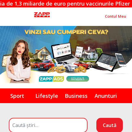
miliarde de euro pentru vaccinurile Pfizer
Contul Meu
Sport
Lifestyle
Business
Anunturi
Caută