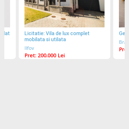
gilat
Licitatie: Vila de lux complet
Gean
mobilata si utilata
Bra
Ilfov
Pret
Pret: 200.000 Lei