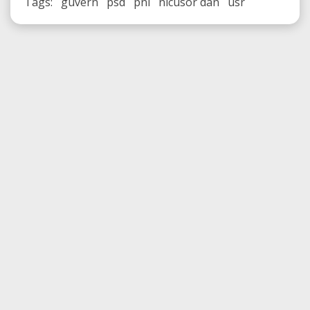
Tags: guvern psd pnl nicusor dan usr