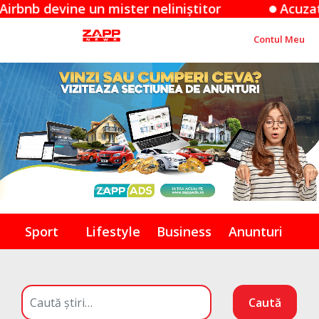
ine un mister neliniștitor
Acuzațiile Appl
Contul Meu
Sport
Lifestyle
Business
Anunturi
Caută