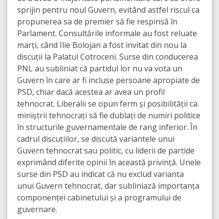
sprijin pentru noul Guvern, evitând astfel riscul ca
propunerea sa de premier să fie respinsă în
Parlament. Consultările informale au fost reluate
marți, când Ilie Bolojan a fost invitat din nou la
discuții la Palatul Cotroceni. Surse din conducerea
PNL au subliniat că partidul lor nu va vota un
Guvern în care ar fi incluse persoane apropiate de
PSD, chiar dacă acestea ar avea un profil
tehnocrat. Liberalii se opun ferm și posibilității ca
miniștrii tehnocrați să fie dublați de numiri politice
în structurile guvernamentale de rang inferior. În
cadrul discuțiilor, se discută variantele unui
Guvern tehnocrat sau politic, cu liderii de partide
exprimând diferite opinii în această privință. Unele
surse din PSD au indicat că nu exclud varianta
unui Guvern tehnocrat, dar subliniază importanța
componenței cabinetului și a programului de
guvernare.