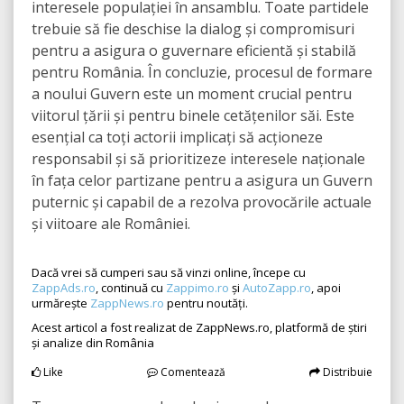
interesele populației în ansamblu. Toate partidele
trebuie să fie deschise la dialog și compromisuri
pentru a asigura o guvernare eficientă și stabilă
pentru România. În concluzie, procesul de formare
a noului Guvern este un moment crucial pentru
viitorul țării și pentru binele cetățenilor săi. Este
esențial ca toți actorii implicați să acționeze
responsabil și să prioritizeze interesele naționale
în fața celor partizane pentru a asigura un Guvern
puternic și capabil de a rezolva provocările actuale
și viitoare ale României.
Dacă vrei să cumperi sau să vinzi online, începe cu
ZappAds.ro
, continuă cu
Zappimo.ro
și
AutoZapp.ro
, apoi
urmărește
ZappNews.ro
pentru noutăți.
Acest articol a fost realizat de ZappNews.ro, platformă de știri
și analize din România
Like
Comentează
Distribuie