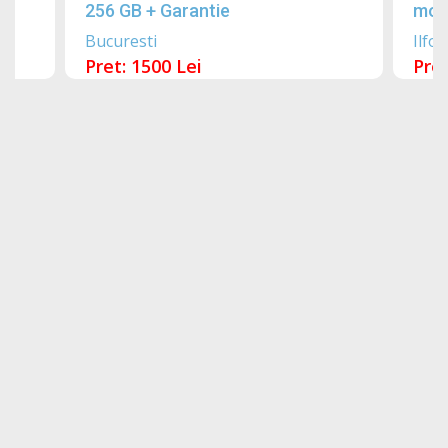
256 GB + Garantie
mobi
Bucuresti
Ilfov
Pret: 1500 Lei
Pret