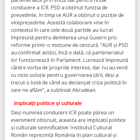
parteneriatul prin votul dat pentru noua
conducere a ICR. PSD a obținut funcția de
președinte, în timp ce AUR a obținut o poziție de
vicepreședinte. Această colaborare vine în
contextul în care cele două partide au lucrat
împreună pentru demiterea unui Guvern pro-
reforme printr-o moțiune de cenzură. "AUR și PSD
au confirmat astăzi, încă o dată, că parteneriatul
lor funcționează în Parlament. Lucrează împreună
când e vorba de propriile interese, dar nu au venit
cu nicio soluție pentru guvernarea țării, deși a
trecut o lună de când au declanșat criza politică în
care ne aflăm", a subliniat Abrudean.
Implicații politice și culturale
Deși numirea conducerii ICR poate părea un
eveniment obișnuit, aceasta are implicații politice
și culturale semnificative. Institutul Cultural
Român reprezintă România în plan cultural și