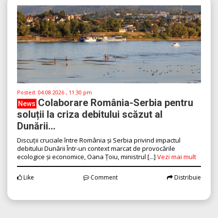
Posted:
04.08.2026 , 11:30 pm
Colaborare România-Serbia pentru
News
soluții la criza debitului scăzut al
Dunării...
Discuții cruciale între România și Serbia privind impactul
debitului Dunării Într-un context marcat de provocările
ecologice și economice, Oana Țoiu, ministrul [...]
Vezi mai mult
Like
Comment
Distribuie