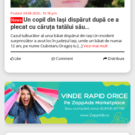
Posted:
04.08.2026 , 10:18 pm
Un copil din Iași dispărut după ce a
News
plecat cu căruța tatălui său...
Cazul tulburător al unui băiat dispărut din Iași Un incident
surprinzător a avut loc în județul Iași, unde un băiat de numai
12 ani, pe nume Ciubotaru Dragoș Iu [...]
Vezi mai mult
Like
Comment
Distribuie