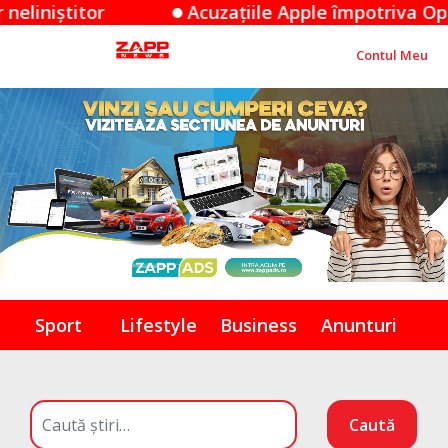
zațiile Apple împotriva OpenAI: O dispută de secre
Contul Meu
Sport
Lifestyle
Business
Anunturi
Caută