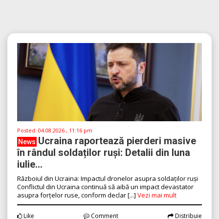
Posted:
04.08.2026 , 11:16 pm
Ucraina raportează pierderi masive
News
în rândul soldaților ruși: Detalii din luna
iulie...
Războiul din Ucraina: Impactul dronelor asupra soldaților ruși
Conflictul din Ucraina continuă să aibă un impact devastator
asupra forțelor ruse, conform declar [...]
Vezi mai mult
Like
Comment
Distribuie