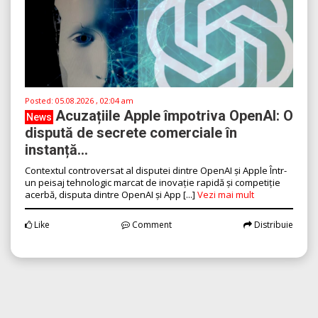
Posted:
05.08.2026 , 02:04 am
Acuzațiile Apple împotriva OpenAI: O
News
dispută de secrete comerciale în
instanță...
Contextul controversat al disputei dintre OpenAI și Apple Într-
un peisaj tehnologic marcat de inovație rapidă și competiție
acerbă, disputa dintre OpenAI și App [...]
Vezi mai mult
Like
Comment
Distribuie