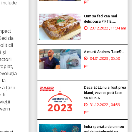
pm
 include
Cum sa faci cea mai
delicioasa PIFTIE.....
23.12.2022 , 11:34 am
mpact
Decizia
liticii
 și
A murit Andrew Tate!?...
actori
04.01.2023 , 05:50
ropiat,
pm
evoluția
 la
a țării.
Daca 2022 nu a fost prea
bland, vezi ce poti face
 fi
sa ai un A...
ieții
31.12.2022 , 04:59
uvern
pm
India speriata de un nou
ente și
val de imbolnaviri cu