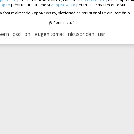
pp.ro
pentru autoturisme și
ZappNews.ro
pentru cele mai recente știri.
 a fost realizat de ZappNews.ro, platformă de știri și analize din România
Comentează
vern psd pnl eugen tomac nicusor dan usr