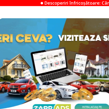
Descoperiri înfricoșătoare: Când un Airbnb devine 