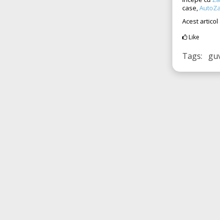
case,
AutoZa
Acest articol
Like
Tags: gu