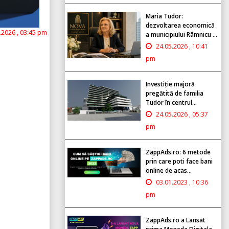
Maria Tudor:
dezvoltarea economică
.2026 , 03:45 pm
a municipiului Râmnicu ...
24.05.2026 , 10:41
pm
Investiție majoră
pregătită de familia
Tudor în centrul...
24.05.2026 , 05:37
pm
ZappAds.ro: 6 metode
prin care poti face bani
online de acas...
03.01.2023 , 10:36
pm
ZappAds.ro a Lansat