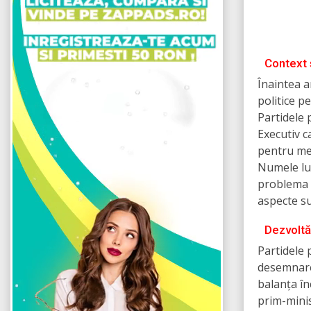
Context 
Înaintea a
politice p
Partidele 
Executiv c
pentru men
Numele lu
problema p
aspecte su
Dezvoltăr
Partidele 
desemnare
balanța î
prim-minis