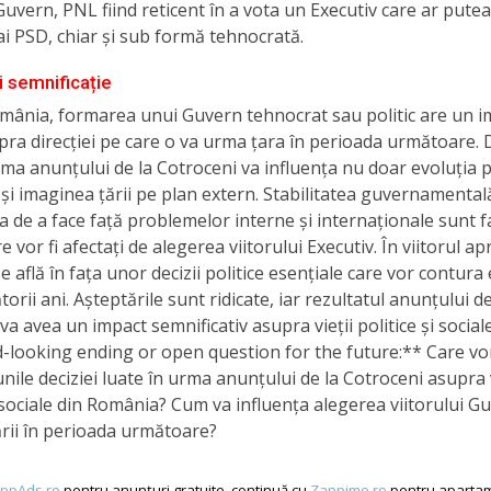
 Guvern, PNL fiind reticent în a vota un Executiv care ar putea
ai PSD, chiar și sub formă tehnocrată.
i semnificație
mânia, formarea unui Guvern tehnocrat sau politic are un i
ra direcției pe care o va urma țara în perioada următoare. 
rma anunțului de la Cotroceni va influența nu doar evoluția po
i și imaginea țării pe plan extern. Stabilitatea guvernamentală
a de a face față problemelor interne și internaționale sunt f
re vor fi afectați de alegerea viitorului Executiv. În viitorul ap
 află în fața unor decizii politice esențiale care vor contura 
orii ani. Așteptările sunt ridicate, iar rezultatul anunțului de
a avea un impact semnificativ asupra vieții politice și sociale 
looking ending or open question for the future:** Care vor
nile deciziei luate în urma anunțului de la Cotroceni asupra v
i sociale din România? Cum va influența alegerea viitorului G
ării în perioada următoare?
ppAds.ro
pentru anunțuri gratuite, continuă cu
Zappimo.ro
pentru apartam