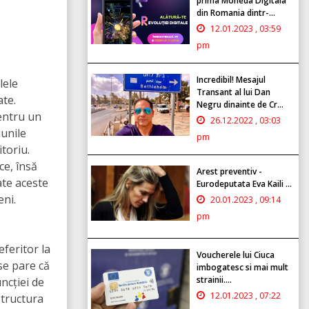
prima Moneda Digitala
din Romania dintr-...
12.01.2023 , 03:59
pm
Incredibil! Mesajul
lele
Transant al lui Dan
ate.
Negru dinainte de Cr...
pentru un
26.12.2022 , 03:03
iunile
pm
toriu.
e, însă
Arest preventiv -
ate aceste
Eurodeputata Eva Kaili ...
eni.
20.01.2023 , 09:14
pm
eferitor la
Voucherele lui Ciuca
se pare că
imbogatesc si mai mult
strainii....
ncției de
12.01.2023 , 07:22
structura