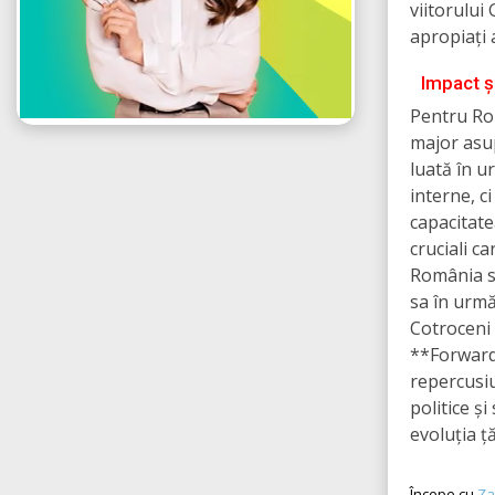
viitorului
apropiați 
Impact ș
Pentru Ro
major asup
luată în u
interne, c
capacitate
cruciali ca
România se
sa în următ
Cotroceni v
**Forward-
repercusiu
politice ș
evoluția ț
Începe cu
Za