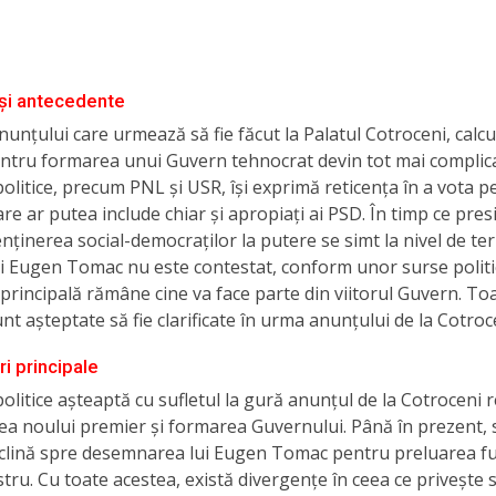
și antecedente
nunțului care urmează să fie făcut la Palatul Cotroceni, calcu
entru formarea unui Guvern tehnocrat devin tot mai complic
politice, precum PNL și USR, își exprimă reticența în a vota 
are ar putea include chiar și apropiați ai PSD. În timp ce pres
ținerea social-democraților la putere se simt la nivel de teri
i Eugen Tomac nu este contestat, conform unor surse politic
rincipală rămâne cine va face parte din viitorul Guvern. To
nt așteptate să fie clarificate în urma anunțului de la Cotroc
i principale
politice așteaptă cu sufletul la gură anunțul de la Cotroceni r
a noului premier și formarea Guvernului. Până în prezent, 
nclină spre desemnarea lui Eugen Tomac pentru preluarea fu
tru. Cu toate acestea, există divergențe în ceea ce privește 