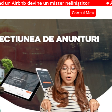
un mister neliniștitor
Acuzațiile Apple împ
Contul Meu