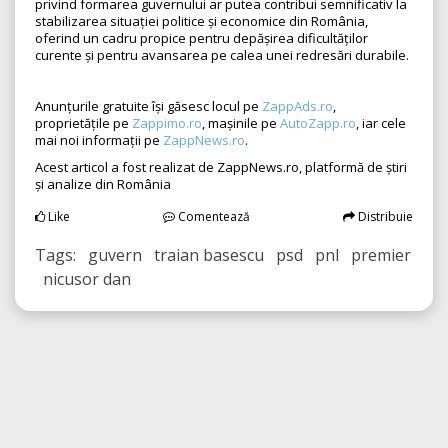
privind formarea guvernului ar putea contribui semnificativ la
stabilizarea situației politice și economice din România,
oferind un cadru propice pentru depășirea dificultăților
curente și pentru avansarea pe calea unei redresări durabile.
Anunțurile gratuite își găsesc locul pe
ZappAds.ro
,
proprietățile pe
Zappimo.ro
, mașinile pe
AutoZapp.ro
, iar cele
mai noi informații pe
ZappNews.ro
.
Acest articol a fost realizat de ZappNews.ro, platformă de știri
și analize din România
Like
Comentează
Distribuie
Tags: guvern traian basescu psd pnl premier
nicusor dan