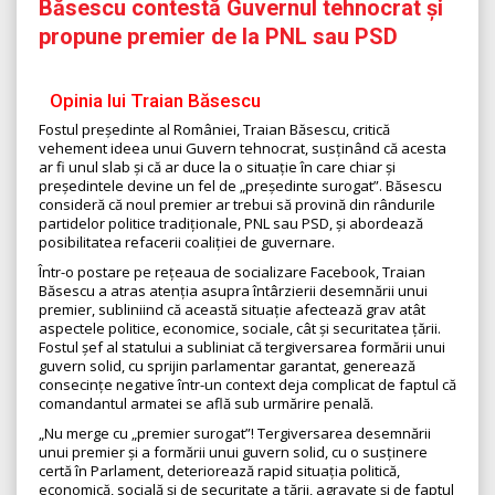
Băsescu contestă Guvernul tehnocrat și
propune premier de la PNL sau PSD
Opinia lui Traian Băsescu
Fostul președinte al României, Traian Băsescu, critică
vehement ideea unui Guvern tehnocrat, susținând că acesta
ar fi unul slab și că ar duce la o situație în care chiar și
președintele devine un fel de „președinte surogat”. Băsescu
consideră că noul premier ar trebui să provină din rândurile
partidelor politice tradiționale, PNL sau PSD, și abordează
posibilitatea refacerii coaliției de guvernare.
Într-o postare pe rețeaua de socializare Facebook, Traian
Băsescu a atras atenția asupra întârzierii desemnării unui
premier, subliniind că această situație afectează grav atât
aspectele politice, economice, sociale, cât și securitatea țării.
Fostul șef al statului a subliniat că tergiversarea formării unui
guvern solid, cu sprijin parlamentar garantat, generează
consecințe negative într-un context deja complicat de faptul că
comandantul armatei se află sub urmărire penală.
„Nu merge cu „premier surogat”! Tergiversarea desemnării
unui premier și a formării unui guvern solid, cu o susținere
certă în Parlament, deteriorează rapid situația politică,
economică, socială şi de securitate a țării, agravate şi de faptul