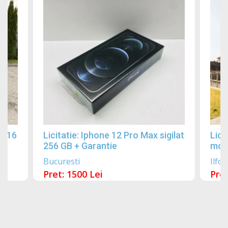
2016
Licitatie: Iphone 12 Pro Max sigilat
Lici
256 GB + Garantie
mobi
Bucuresti
Ilfov
Pret: 1500 Lei
Pret