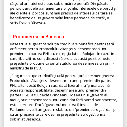
că şeful armatei este pus sub urmărire penală. Din păcate,
pentru partidele parlamentare orgoliile, interesele de partid şi
ale clientelei politice sunt mai presus de interesul ca ţara să
beneficieze de un guvern solid într-o perioadă de criză”, a
scris Traian Băsescu.
Propunerea lui Băsescu
Băsescu a sugerat că soluția credibilă și benefică pentru țară
ar fi menținerea Protocolului Alianței și desemnarea unui
premier din partea PNL, cu excepția lui Ilie Bolojan. În cazul în
care liberalii nu sunt dispuși să preia această poziție, fostul
președinte propune ca șeful statului să desemneze un prim-
ministru de la PSD.
„Singura soluție credibilă și utilă pentru țară este menținerea
Protocolului Alianței și desemnarea unui premier din partea
PNL, altul decât Bolojan sau, dacă liberalii nu își mai asumă
această responsabilitate, desemnarea unui premier din
partea PSD, altul decât Grindeanu. Ideea unui „guvern al
meu”, prin desemnarea unui candidat fără partid parlamentar,
este o eroare. Dacă “guvernul meu” va fi investit de
Parlament, va fi un guvern slab cu un “premier surogat” dar şi
cu un preşedinte care devine preşedinte surogat”, a mai
subliniat Băsescu.