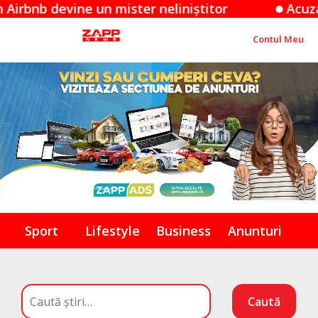
evine un mister neliniștitor
Acuzațiile App
Contul Meu
Sport
Lifestyle
Business
Anunturi
Caută