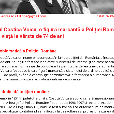
 Georgescu Alllinna@gmail.com
Postat:
02.06
l Costică Voicu, o figură marcantă a Poliției Rom
n viață la vârsta de 74 de ani
mblematică a Poliției Române
stică Voicu, un nume binecunoscut în lumea poliției din România, a încetat 
de ani. Anunțul a fost făcut de către Ministerul de Interne și de către asocia
, care au transmis mesaje de condoleanțe pentru pierderea unei personalită
Voicu a fost descris ca o figură marcantă a sistemului de ordine publică și 
ui de profil, având o contribuție semnificativă la formarea a numeroase g
 lăsând în urmă o moștenire profesională impresionantă.
ă dedicată poliției române
embrie 1951 în județul Ialomița, Costică Voicu a avut o carieră impresionan
ne. A fost șef al Poliției Române în perioada 1996-1997 și rector al Academi
 2008. De-a lungul timpului, Voicu a fost autor sau co-autor la sute de manua
 specialitate, contribuind semnificativ la dezvoltarea și profesionalizarea