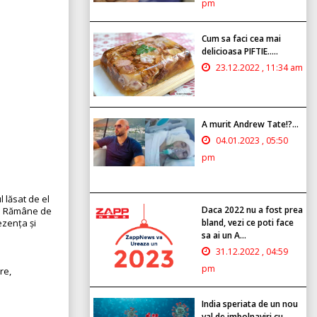
pm
Cum sa faci cea mai
delicioasa PIFTIE.....
23.12.2022 , 11:34 am
A murit Andrew Tate!?...
04.01.2023 , 05:50
pm
 lăsat de el
Daca 2022 nu a fost prea
sc. Rămâne de
ezența și
bland, vezi ce poti face
sa ai un A...
31.12.2022 , 04:59
pm
re,
India speriata de un nou
val de imbolnaviri cu