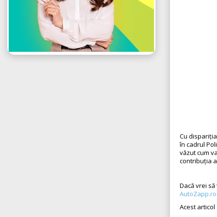
Cu dispariți
în cadrul Po
văzut cum va
contribuția a
Dacă vrei să 
AutoZapp.ro
Acest articol