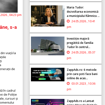
Maria Tudor:
dezvoltarea economică
.2026 , 04:23 pm
a municipiului Râmnicu ...
24.05.2026 , 10:41
âne, s-a
pm
Investiție majoră
pregătită de familia
Tudor în centrul...
24.05.2026 , 05:37
din viață la
țiile
pm
ți
a
enerații de
ZappAds.ro: 6 metode
prin care poti face bani
online de acas...
03.01.2023 , 10:36
pm
tă în cadrul
ei de Poliție
le, cursuri și
ZappAds.ro a Lansat
 domeniului