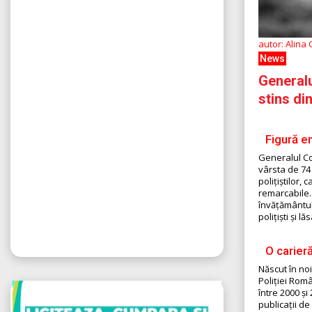
autor: Alina
News
Generalu
stins di
Figură e
Generalul Co
vârsta de 74 
polițiștilor
remarcabile. 
învățământul
polițiști și
O carier
Născut în noi
Poliției Româ
între 2000 și
publicații de