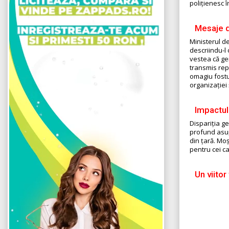
polițienesc 
Mesaje d
Ministerul d
descriindu-l 
vestea că ge
transmis repr
omagiu fostu
organizației
Impactul
Dispariția g
profund asupr
din țară. Mo
pentru cei ca
Un viitor