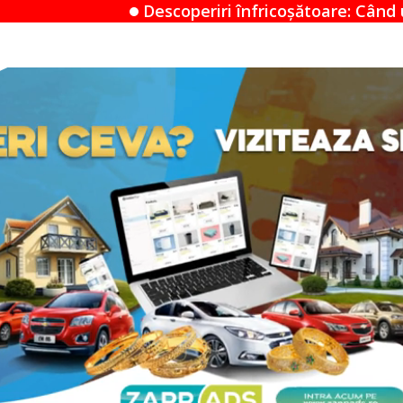
coperiri înfricoșătoare: Când un Airbnb devine un m