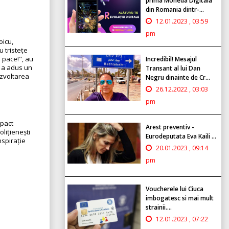
prima Moneda Digitala
din Romania dintr-...
12.01.2023 , 03:59
pm
oicu,
u tristețe
 pace!", au
Incredibil! Mesajul
r a adus un
Transant al lui Dan
ezvoltarea
Negru dinainte de Cr...
26.12.2022 , 03:03
pm
mpact
Arest preventiv -
olițienești
Eurodeputata Eva Kaili ...
nspirație
20.01.2023 , 09:14
pm
Voucherele lui Ciuca
imbogatesc si mai mult
strainii....
12.01.2023 , 07:22