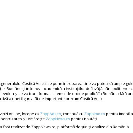
a generalului Costică Voicu, se pune întrebarea cine va putea să umple golul
liției Române și în lumea academică a instituțiilor de învățământ polițiene
 evolua și se va transforma sistemul de ordine publică în România fără pr
ctivă a unei figuri atât de importante precum Costică Voicu.
vinzi online, începe cu
ZappAds.ro
, continuă cu
Zappimo.ro
pentru imobilia
pentru auto și urmărește
ZappNews.ro
pentru noutăți.
 a fost realizat de ZappNews.ro, platformă de știri și analize din România