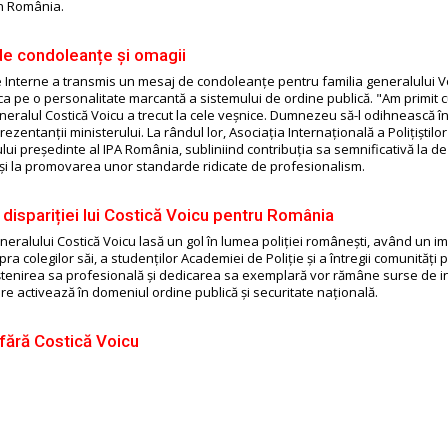
în România.
e condoleanțe și omagii
e Interne a transmis un mesaj de condoleanțe pentru familia generalului V
ca pe o personalitate marcantă a sistemului de ordine publică. "Am primit c
neralul Costică Voicu a trecut la cele veșnice. Dumnezeu să-l odihnească în
ezentanții ministerului. La rândul lor, Asociația Internațională a Polițiștilo
lui președinte al IPA România, subliniind contribuția sa semnificativă la d
 și la promovarea unor standarde ridicate de profesionalism.
 dispariției lui Costică Voicu pentru România
eneralului Costică Voicu lasă un gol în lumea poliției românești, având un i
a colegilor săi, a studenților Academiei de Poliție și a întregii comunități p
ștenirea sa profesională și dedicarea sa exemplară vor rămâne surse de i
re activează în domeniul ordine publică și securitate națională.
 fără Costică Voicu