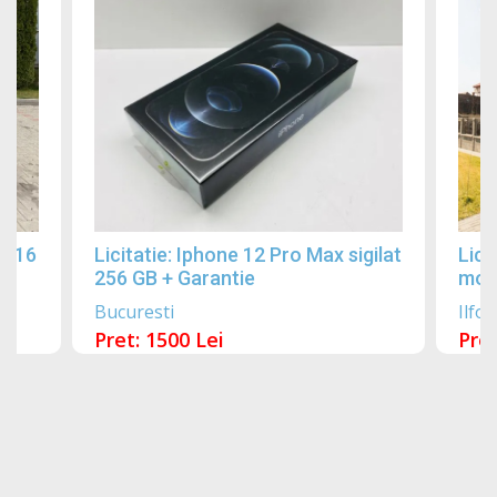
2016
Licitatie: Iphone 12 Pro Max sigilat
Lici
256 GB + Garantie
mobi
Bucuresti
Ilfov
Pret: 1500 Lei
Pret