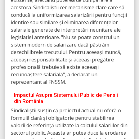
existente, afectând puterea de cumpărare a
acestora. Sindicaliștii cer mecanisme clare care să
conducă la uniformizarea salarizării pentru funcții
identice sau similare și eliminarea diferențelor
salariale generate de interpretări neunitare ale
legislației anterioare. "Nu se poate construi un
sistem modern de salarizare dacă păstrăm
dezechilibrele trecutului. Pentru aceeași muncă,
aceeași responsabilitate și aceeași pregătire
profesională trebuie să existe aceeași
recunoaștere salarială", a declarat un
reprezentant al FNSSM.
Impactul Asupra Sistemului Public de Pensii
din România
Sindicaliștii susțin că proiectul actual nu oferă o
formulă clară și obligatorie pentru stabilirea
valorii de referință utilizate la calculul salariilor din
sectorul public. Aceasta ar putea duce la erodarea