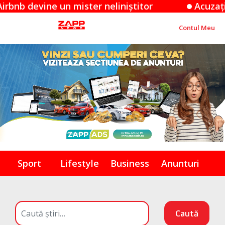
ne un mister neliniștitor
Acuzațiile Apple
Contul Meu
Sport
Lifestyle
Business
Anunturi
Caută