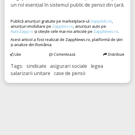
un rol esențial în sistemul public de pensii din țară.
Publică anunțuri gratuite pe marketplace-ul
ZappAds.ro
,
anunțuri imobiliare pe
Zappimo.ro
, anunțuri auto pe
AutoZapp.ro
și citește cele mai noi articole pe
ZappNews.ro
.
Acest articol a fost realizat de ZappNews.ro, platformă de știri
și analize din România
Like
Comentează
Distribuie
Tags: sindicate asigurari sociale legea
salarizarii unitare case de pensii