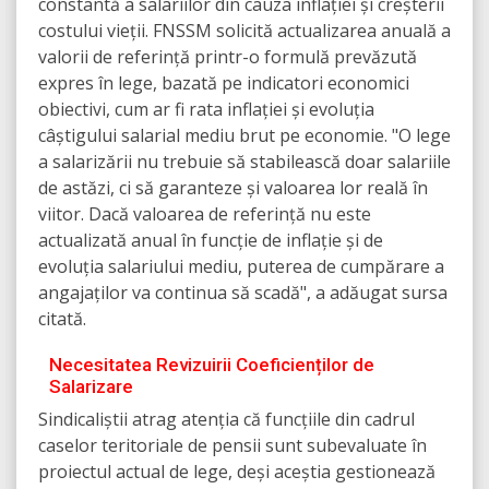
constantă a salariilor din cauza inflației și creșterii
costului vieții. FNSSM solicită actualizarea anuală a
valorii de referință printr-o formulă prevăzută
expres în lege, bazată pe indicatori economici
obiectivi, cum ar fi rata inflației și evoluția
câștigului salarial mediu brut pe economie. "O lege
a salarizării nu trebuie să stabilească doar salariile
de astăzi, ci să garanteze și valoarea lor reală în
viitor. Dacă valoarea de referință nu este
actualizată anual în funcție de inflație și de
evoluția salariului mediu, puterea de cumpărare a
angajaților va continua să scadă", a adăugat sursa
citată.
Necesitatea Revizuirii Coeficienților de
Salarizare
Sindicaliștii atrag atenția că funcțiile din cadrul
caselor teritoriale de pensii sunt subevaluate în
proiectul actual de lege, deși aceștia gestionează