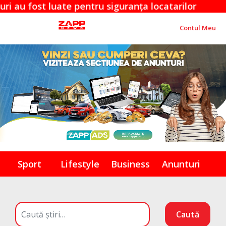
 pentru siguranța locatarilor
Probleme maj
Contul Meu
Sport
Lifestyle
Business
Anunturi
Caută