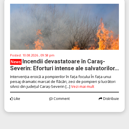
Posted:
10.08.2026 , 09:58 pm
Incendii devastatoare în Caraş-
News
Severin: Eforturi intense ale salvatorilor...
Intervenția eroică a pompierilor în fața focului În fața unui
peisaj dramatic marcat de flăcări, zeci de pompieri și lucrători
silvici din județul Caraș-Severin [...]
Vezi mai mult
Like
Comment
Distribuie