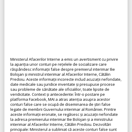
Ministerul Afacerilor Interne a emis un avertisment cu privire
la apariția unor conturi pe rețelele de socializare care
răspândesc informații false despre premierul interimar Ilie
Bolojan și ministrul interimar al Afacerilor Interne, Cătălin
Predoiu. Aceste informații incorecte includ acuzații nefondate,
date medicale sau juridice inventate și presupuse procese
sau probleme de sănătate ale oficialilor, toate lipsite de
veridicitate. Context și antecedente: Într-o postare pe
platforma Facebook, MAI a atras atenția asupra acestor
conturi false care se ocupă de diseminarea de știri false
legate de membrii Guvernului interimar al României. Printre
aceste informații eronate, se regăsesc și acuzații nefondate
la adresa premierului interimar Ilie Bolojan și a ministrului
interimar al Afacerilor Interne, Cătălin Predoiu. Dezvoltări
principale: Ministerul a subliniat că aceste conturi false sunt