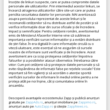
însoțite de linkuri suspecte, care ar putea compromite datele
personale ale utilizatorilor. Prin intermediul acestor linkuri, se
încearcă atragerea utilizatorilor către site-uri care ar putea
periclita securitatea datelor lor personale. MAI avertizează
asupra pericolului reprezentat de aceste linkuri și le
recomandă cetățenilor să nu distribuie astfel de postări și să
verifice informațiile doar din surse oficiale și de încredere.
Impact și semnificație: Pentru cetățenii români, avertismentul
emis de Ministerul Afacerilor Interne vine să sublinieze
importanța verificării sursei informațiilor și a evitării distribuirii
de știri false. În era digitală în care informațiile circulă cu o
viteză uluitoare, este esențial să ne asigurăm că sursele
noastre de informare sunt verificate și de încredere. Acest
avertisment are ca scop protejarea cetățenilor împotriva
falsurilor și a posibilelor atacuri cibernetice. Întrebarea către
viitor: Cum pot cetățenii să-și protejeze datele personale și să
evite răspândirea de informații false pe rețelele sociale? Este
important să fim vigilenți și să acordăm o atenție sporită
verificării surselor de informare în mediul online pentru a ne
proteja atât pe noi înșine, cât și comunitatea online în
ansamblu.
Descoperă avantajele ecosistemului Zapp și publică anunțuri
gratuite pe
ZappAds.ro
, anunțuri imobiliare pe
Zappimo.ro
,
anunțuri auto pe
AutoZapp.ro
și citește
ZappNews.ro
.