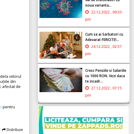
noua varianta...
22.12.2022 , 09:33
pm
Cum sa ai Sarbatori cu
Adevarat FERICITE!...
24.12.2022 , 02:57
pm
Cresc Pensiile si Salariile
cu 1000 RON. Vezi daca
dela viitorul
țiile din
te incadr...
c afectat de
27.12.2022 , 07:15
pm
o
pentru
Distribuie