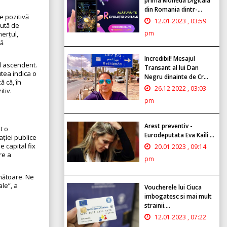
prima Moneda Digitala
din Romania dintr-...
e pozitivă
12.01.2023 , 03:59
nută de
pm
merțul,
că
Incredibil! Mesajul
nd ascendent.
Transant al lui Dan
tea indica o
Negru dinainte de Cr...
 că, în
26.12.2022 , 03:03
tiv.
pm
Arest preventiv -
t o
Eurodeputata Eva Kaili ...
ației publice
e capital fix
20.01.2023 , 09:14
re a
pm
rmătoare. Ne
le”, a
Voucherele lui Ciuca
imbogatesc si mai mult
strainii....
12.01.2023 , 07:22