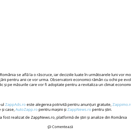
 România se află la o răscruce, iar deciziile luate în următoarele luni vor mo
ării pentru anii ce vor urma. Observatorii economici rămân cu ochii pe evolu
ic și pe măsurile care vor fi adoptate pentru a revitaliza un climat economi
-ul
ZappAds.ro
este alegerea potrivită pentru anunțuri gratuite,
Zappimo.r
 și case,
AutoZapp.ro
pentru mașini și
ZappNews.ro
pentru știri.
 a fost realizat de ZappNews.ro, platformă de știri și analize din România
Comentează