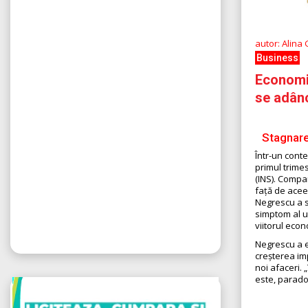
autor: Alina
Business
Economi
se adân
Stagnare
Într-un conte
primul trimes
(INS). Compar
față de acee
Negrescu a su
simptom al un
viitorul econo
Negrescu a e
creșterea imp
noi afaceri.
este, paradox