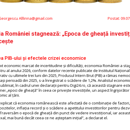
 Georgescu Alllinna@gmail.com
Postat:
09.07
a României stagnează: „Epoca de gheață investiț
cește
a PIB-ului și efectele crizei economice
xt economic marcat de incertitudine și dificultăți, economia României a sta
tru al anului 2026, conform datelor recente publicate de Institutul Național 
ativ cu ultimele trei luni din 2025, Produsul Intern Brut (PIB) a rămas nemodi
ași perioadă din 2025, s-a înregistrat o scădere de 1,2%. Analistul economi
bliniat, în cadrul unei declarații pentru Digi24.ro, că această stagnare est
ei „epoci de gheață” în ceea ce privește investițiile, un aspect îngrijorăto
mic al țării.
xplicat că economia românească este afectată de o combinație de factori, 
ozitelor, inflația record și o scădere a apetitului investitorilor pentru dez
 „Traversăm o epocă de gheață din punct de vedere investițional, iar aceas
al, mai bună decât ceea ce ne așteptam inițial”, a declarat el.