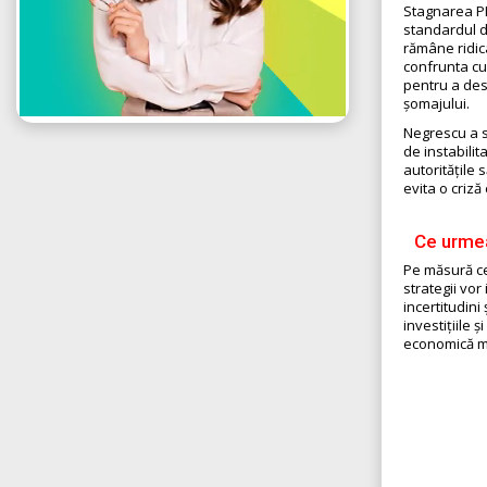
Stagnarea PI
standardul de
rămâne ridic
confrunta cu
pentru a des
șomajului.
Negrescu a su
de instabilit
autoritățile 
evita o criz
Ce urme
Pe măsură ce
strategii vo
incertitudin
investițiile 
economică ma