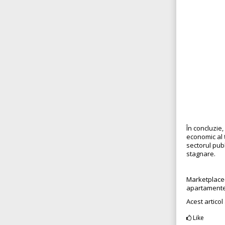
În concluzie,
economic al ț
sectorul publ
stagnare.
Marketplace
apartamente
Acest articol
Like