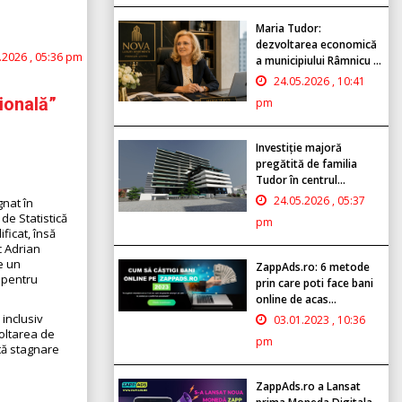
Maria Tudor:
dezvoltarea economică
.2026 , 05:36 pm
a municipiului Râmnicu ...
24.05.2026 , 10:41
ională”
pm
Investiție majoră
pregătită de familia
Tudor în centrul...
24.05.2026 , 05:37
gnat în
de Statistică
pm
ficat, însă
c Adrian
e un
ZappAds.ro: 6 metode
r pentru
prin care poti face bani
online de acas...
inclusiv
03.01.2023 , 10:36
voltarea de
pm
tă stagnare
ZappAds.ro a Lansat