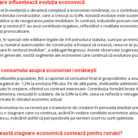
care influențează evoluția economică
cot în evidență o dinamică complexă a economiei românești, cu o contribuți
ctorului construcțiilor, care a crescut cu 0,4%. Această evoluție este susți
publice și de revigorarea pieței imobiliare. În contrast, industriile precum co
e și sectorul IT au avut contribuții negative, reflectând o realitate economi
 și provocatoare.
e, în special cele edilitare legate de infrastructura statului, sunt pe un tre
 numărul autorizațiilor de construcție a început să crească, ceea ce ar pu
are în sectorul imobiliar”, a adăugat Negrescu. Aceste observații sugerează
rii generale, există segmente ale economiei care continuă să evolueze pozi
 consumului asupra economiei românești
ltuielile populației, INS a raportat că consumul final al gospodăriilor a avu
egativă de -1,2% la evoluția PIB-ului. Pe de altă parte, cheltuielile administr
uite în creștere, oferind un contrast interesant. Contribuția formării brute d
emenea, revizuită în scădere, de la 0,9% la 0,4%, ceea ce reflectă o retrage
 private în climatul economic actual.
ă economia nu va reveni pe o traiectorie de creștere în perioada imediat u
u o stagnare care va continua, având în vedere condițiile economice actua
escu, indicând astfel că perspectivele pe termen scurt nu sunt optimiste.
eastă stagnare economică contează pentru români?