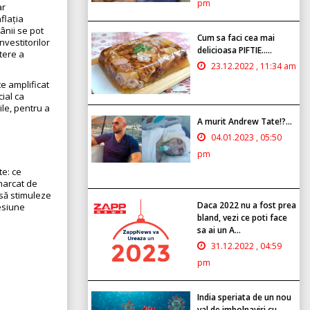
pm
ar
nflația
ânii se pot
Cum sa faci cea mai
vestitorilor
delicioasa PIFTIE.....
tere a
23.12.2022 , 11:34 am
te amplificat
cial ca
ile, pentru a
A murit Andrew Tate!?...
04.01.2023 , 05:50
pm
te: ce
 marcat de
 să stimuleze
Daca 2022 nu a fost prea
cesiune
bland, vezi ce poti face
sa ai un A...
31.12.2022 , 04:59
pm
India speriata de un nou
val de imbolnaviri cu