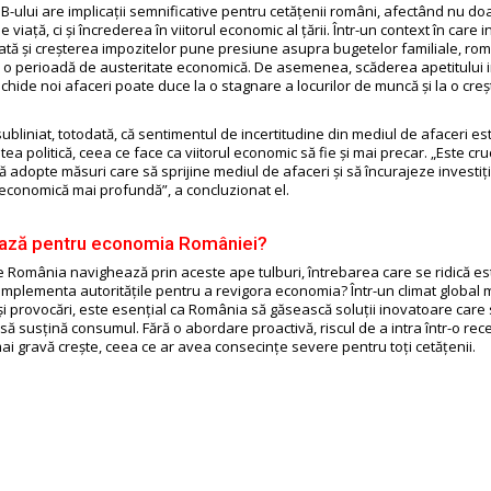
B-ului are implicații semnificative pentru cetățenii români, afectând nu do
 viață, ci și încrederea în viitorul economic al țării. Într-un context în care i
ată și creșterea impozitelor pune presiune asupra bugetelor familiale, rom
 o perioadă de austeritate economică. De asemenea, scăderea apetitului in
chide noi afaceri poate duce la o stagnare a locurilor de muncă și la o creș
bliniat, totodată, că sentimentul de incertitudine din mediul de afaceri es
atea politică, ceea ce face ca viitorul economic să fie și mai precar. „Este cru
să adopte măsuri care să sprijine mediul de afaceri și să încurajeze investiți
ă economică mai profundă”, a concluzionat el.
ază pentru economia României?
 România navighează prin aceste ape tulburi, întrebarea care se ridică es
r implementa autoritățile pentru a revigora economia? Într-un climat global
i și provocări, este esențial ca România să găsească soluții inovatoare care
și să susțină consumul. Fără o abordare proactivă, riscul de a intra într-o re
i gravă crește, ceea ce ar avea consecințe severe pentru toți cetățenii.