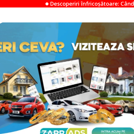
scoperiri înfricoșătoare: Când un Airbnb devine un 