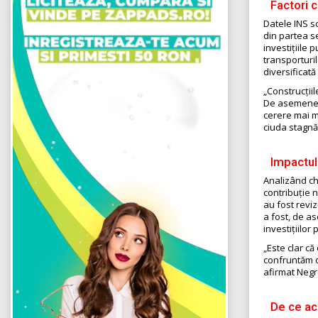
Factori 
Datele INS s
din partea se
investițiile 
transporturil
diversificată
„Construcțiil
De asemenea,
cerere mai m
ciuda stagnă
Impactul
Analizând che
contribuție n
au fost reviz
a fost, de as
investițiilor
„Este clar c
confruntăm c
afirmat Negr
De ce ac