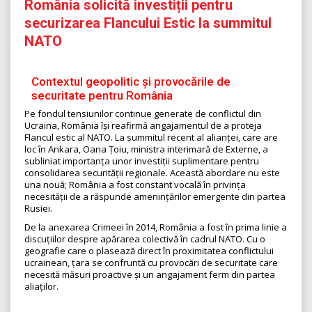
România solicită investiții pentru
securizarea Flancului Estic la summitul
NATO
Contextul geopolitic și provocările de
securitate pentru România
Pe fondul tensiunilor continue generate de conflictul din
Ucraina, România își reafirmă angajamentul de a proteja
Flancul estic al NATO. La summitul recent al alianței, care are
loc în Ankara, Oana Țoiu, ministra interimară de Externe, a
subliniat importanța unor investiții suplimentare pentru
consolidarea securității regionale. Această abordare nu este
una nouă; România a fost constant vocală în privința
necesității de a răspunde amenințărilor emergente din partea
Rusiei.
De la anexarea Crimeei în 2014, România a fost în prima linie a
discuțiilor despre apărarea colectivă în cadrul NATO. Cu o
geografie care o plasează direct în proximitatea conflictului
ucrainean, țara se confruntă cu provocări de securitate care
necesită măsuri proactive și un angajament ferm din partea
aliaților.