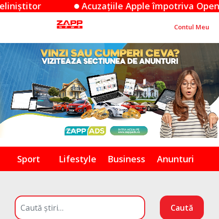
Acuzațiile Apple împotriva OpenAI: O disp
Contul Meu
Sport
Lifestyle
Business
Anunturi
Caută