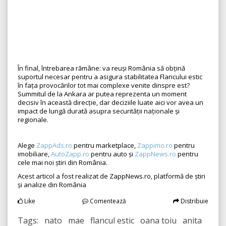
În final, întrebarea rămâne: va reuși România să obțină
suportul necesar pentru a asigura stabilitatea Flancului estic
în fața provocărilor tot mai complexe venite dinspre est?
Summitul de la Ankara ar putea reprezenta un moment
decisiv în această direcție, dar deciziile luate aici vor avea un
impact de lungă durată asupra securității naționale și
regionale.
Alege
ZappAds.ro
pentru marketplace,
Zappimo.ro
pentru
imobiliare,
AutoZapp.ro
pentru auto și
ZappNews.ro
pentru
cele mai noi știri din România.
Acest articol a fost realizat de ZappNews.ro, platformă de știri
și analize din România
Like
Comentează
Distribuie
Tags: nato mae flancul estic oana toiu anita