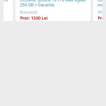
256 GB + Garantie
mobi
Bucuresti
Ilfov
Pret: 1500 Lei
Pret