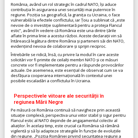
România, având un rol strategic în cadrul NATO, își aduce
contribuția în asigurarea unei securități mai puternice în
regiune. Poziția sa geografică, la granița cu Ucraina, o face
vulnerabilă la efectele conflictului, iar Țoiu a subliniat că „este
nevoie de o investiție suplimentară pentru a proteja Flancul
estic”, având în vedere că România este una dintre țările
aflate în prima linie a acestui război. Aceste declarații vin să
întărească legătura dintre România și partenerii săi din NATO,
evidențiind nevoia de colaborare și sprijin reciproc.
Întrebările se ridică, însă, cu privire la modul în care aceste
solicitări vor fi primite de ceilalți membri NATO și ce măsuri
concrete vor fi implementate pentru a răspunde provocărilor
actuale. De asemenea, este esențial de observat cum se va
desfășura cooperarea internațională în contextul unei
posibile escaladări a conflictului în Ucraina.
Perspectivele viitoare ale securității în
regiunea Mării Negre
Pe măsură ce România continuă să navigheze prin această
situație complexă, perspectiva unui viitor stabil și sigur pentru
Flancul estic al NATO depinde de angajamentul colectiv al
aliaților. În același timp, este crucial ca România să rămână
vigilentă și să își adapteze strategiile în funcție de evoluțiile
din regiune. „Poziția României privind securitatea regiunii a