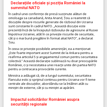
Declarațiile oficiale și poziția României la
summitul NATO
În cadrul unei conferințe de presă susținute alături de
omoloaga sa canadiană, Anita Anand, Țoiu a reamintit că
discuțiile despre riscurile generate de războiul din Ucraina
sunt constante în cadrul NATO. „Această discuție este
prezentă încă de la începutul războiului de agresiune al Rusiei
împotriva Ucrainei, atât în ce privește riscurile de securitate,
cât și o mai bună pregătire în format aliat NATO”, a declarat
Țoiu.
În ceea ce privește posibilele amenințări, ea a menționat:
„Este foarte important acest Summit de la Ankara pentru a
reafirma articolul 5 și angajamentul comun pentru securitatea
colectivă.” Această declarație subliniază nu doar preocupările
României, ci și necesitatea unei reacții unite din partea NATO
pentru a contracara provocările curente.
Ministra a adăugat că, de-a lungul summitului, securitatea
Flancului estic și sprijinul continuu pentru Ucraina vor fi teme
centrale ale discuțiilor, abordându-se la întâlniri atât cu
miniștri de externe, cât și cu miniștri ai apărării.
Impactul solicitărilor României asupra
securității regionale