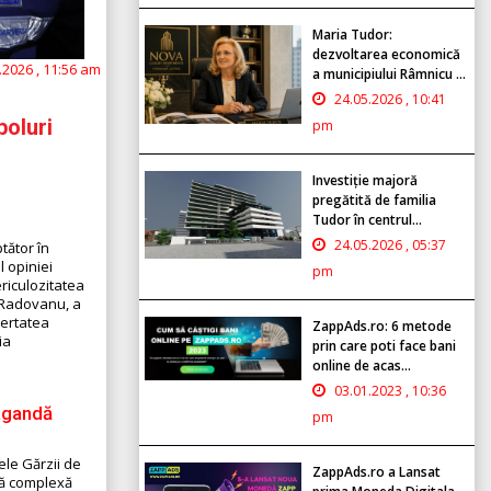
Maria Tudor:
dezvoltarea economică
.2026 , 11:56 am
a municipiului Râmnicu ...
24.05.2026 , 10:41
boluri
pm
Investiție majoră
pregătită de familia
Tudor în centrul...
24.05.2026 , 05:37
ptător în
l opiniei
pm
riculozitatea
a Radovanu, a
bertatea
ZappAds.ro: 6 metode
ia
prin care poti face bani
online de acas...
03.01.2023 , 10:36
pagandă
pm
ele Gărzii de
ZappAds.ro a Lansat
ută complexă