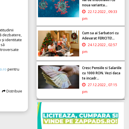
noua varianta...
22.12.2022 , 09:33
pm
titudinii
Cum sa ai Sarbatori cu
tă dezbatere,
Adevarat FERICITE!...
și identitate
 să
24.12.2022 , 02:57
ntroversate
pm
Cresc Pensiile si Salariile
o.ro
pentru
cu 1000 RON. Vezi daca
te incadr...
27.12.2022 , 07:15
Distribuie
pm