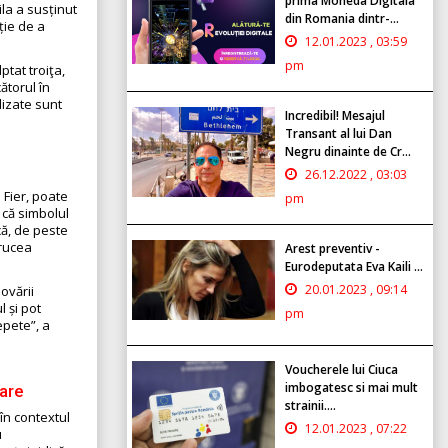
prima Moneda Digitala
ila a susținut
din Romania dintr-...
ție de a
12.01.2023 , 03:59
pm
ptat troiţa,
ătorul în
lizate sunt
Incredibil! Mesajul
Transant al lui Dan
Negru dinainte de Cr...
26.12.2022 , 03:03
 Fier, poate
pm
i că simbolul
că, de peste
crucea
Arest preventiv -
.
Eurodeputata Eva Kaili ...
20.01.2023 , 09:14
ovării
l și pot
pm
epete”, a
Voucherele lui Ciuca
imbogatesc si mai mult
nare
strainii....
 în contextul
12.01.2023 , 07:22
u