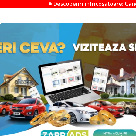
escoperiri înfricoșătoare: Când un Airbnb devine un 