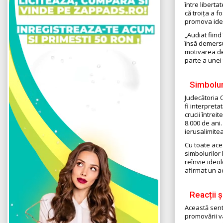
între liberta
că troița a 
promova ideo
„Audiat fiind
însă demersul
motivarea dec
parte a unei 
Simbolur
Judecătoria O
fi interpreta
crucii întrei
8.000 de ani
ierusalimitea
Cu toate aces
simbolurilor 
reînvie ideol
afirmat un act
Reacții ș
Această senti
promovării va