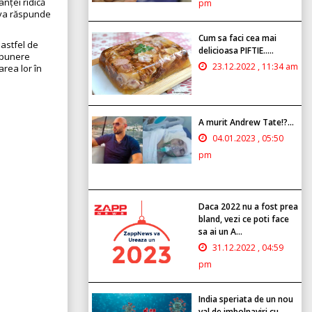
anței ridică
pm
 va răspunde
Cum sa faci cea mai
 astfel de
delicioasa PIFTIE.....
expunere
23.12.2022 , 11:34 am
rea lor în
A murit Andrew Tate!?...
04.01.2023 , 05:50
pm
Daca 2022 nu a fost prea
bland, vezi ce poti face
sa ai un A...
31.12.2022 , 04:59
pm
India speriata de un nou
val de imbolnaviri cu