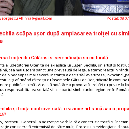
 Georgescu Alllinna@gmail.com
Postat:
08.07
chila scăpa ușor după amplasarea troiței cu sim
e
sa troiței din Călărași și semnificația sa culturală
tă a Judecătoriei Oltenița de a-i aplica lui Eugen Sechila, un artist și fost lu
ină, cea mai ușoară sancțiune prevăzută de lege, a stârnit reacții în rându
loc de o pedeapsă mai severă, instanța a decis să-l avertizeze, invocând „pe
estuia și afirmând că troița cu însemnele Gărzii de Fier, ridicată în comun
nere publică minimă”. Această hotărâre a provocat întrebări cu privire la li
sus responsabilitatea socială și la impactul simbolurilor legionare în Român
nă.
chila și troița controversată: o viziune artistică sau o pro
că?
5, Parchetul General l-a acuzat pe Sechila că a construit o troiță cu însemn
nizație considerată extremistă de către mulți. Procesul a evidențiat o disp