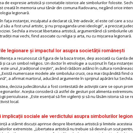
tea de expresie artistică și conotațiile istorice ale simbolurilor folosite. Sech
fost creată în memoria unui tânăr din comuna Radovanu, negând orice inten
logia legionară.
 în faţa instanţei, inculpatul a declarat că, într-adevăr, el este cel care a scul
 său a fost unul artistic, şi nu propaganda unei ideologii”, a precizat judec
iziei. Sechila a invocat libertatea artistică, argumentând că simbolurile uti
tradiții mai vechi, fiind asociate cu religia și arta, nu cu mișcarea legionară.
ile legionare și impactul lor asupra societății românești
ltenița a recunoscut că figura de la baza troiței, deși asociată cu Garda de
tă și ca un simbol religios. Un doctor în etnologie a susținut în fața instanțe
te este unul „tradițional creștin”, având rădăcini adânci în cultura româneas
. „Există numeroase modele ale simbolului crucii, cea mai răspândită fiind 
nă”, a afirmat martorul, aducând argumente în sprijinul apărării lui Sechila
tea, decizia judecătorului a fost contestată de activiștii care se opun prom
legionarilor. Aceștia consideră că astfel de gesturi pot alimenta extremismu
ogii periculoase. „Este esențial să fim vigilenți și să nu lăsăm istoria să se r
ivist local.
i implicații sociale ale verdictului asupra simbolurilor legio
nță a stârnit discuții aprinse despre libertatea artistică și limitele acesteia
lorilor extremiste. „Libertatea artistică nu trebuie să devină un scut pentr