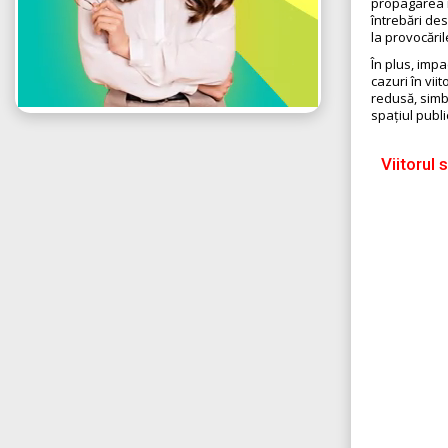
propagarea id
întrebări de
la provocări
În plus, impa
cazuri în vii
redusă, simb
spațiul publ
Viitorul 