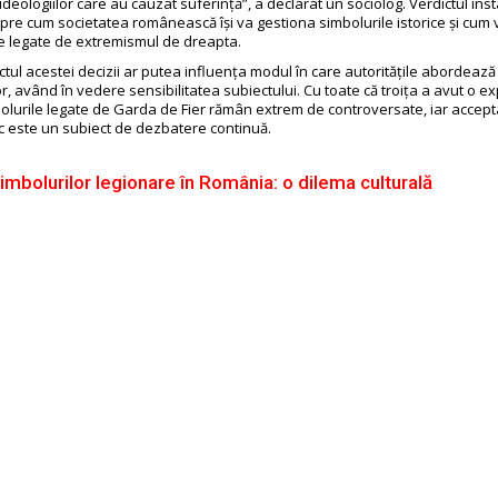
eologiilor care au cauzat suferință”, a declarat un sociolog. Verdictul inst
spre cum societatea românească își va gestiona simbolurile istorice și cum
le legate de extremismul de dreapta.
ctul acestei decizii ar putea influența modul în care autoritățile abordează
tor, având în vedere sensibilitatea subiectului. Cu toate că troița a avut o 
olurile legate de Garda de Fier rămân extrem de controversate, iar accepta
ic este un subiect de dezbatere continuă.
simbolurilor legionare în România: o dilema culturală