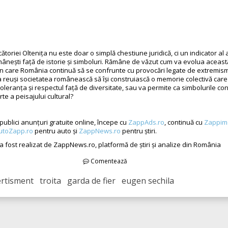
ătoriei Oltenița nu este doar o simplă chestiune juridică, ci un indicator al a
omânești față de istorie și simboluri. Rămâne de văzut cum va evolua aceas
 în care România continuă să se confrunte cu provocări legate de extremism 
a reuși societatea românească să își construiască o memorie colectivă care
leranța și respectul față de diversitate, sau va permite ca simbolurile co
te a peisajului cultural?
publici anunțuri gratuite online, începe cu
ZappAds.ro
, continuă cu
Zappim
utoZapp.ro
pentru auto și
ZappNews.ro
pentru știri.
 a fost realizat de ZappNews.ro, platformă de știri și analize din România
Comentează
rtisment troita garda de fier eugen sechila