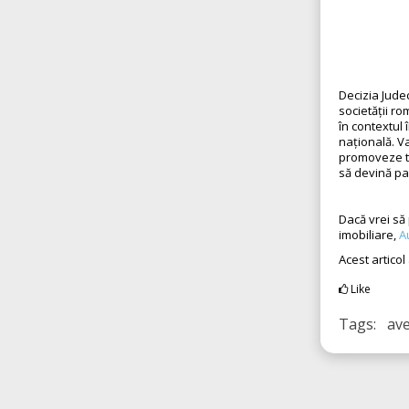
Decizia Judec
societății r
în contextul
națională. V
promoveze to
să devină par
Dacă vrei să 
imobiliare,
A
Acest articol
Like
Tags: ave