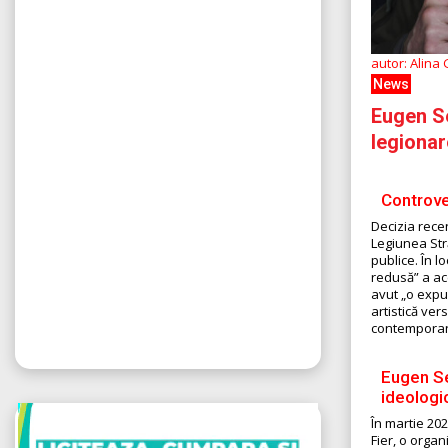
autor: Alina
News
Eugen Se
legionar
Controver
Decizia recen
Legiunea Stră
publice. În 
redusă” a ac
avut „o expu
artistică ver
contempora
Eugen Se
ideologi
În martie 202
Fier, o orga