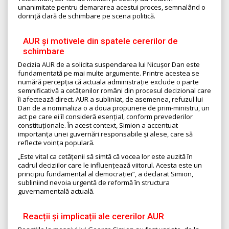
unanimitate pentru demararea acestui proces, semnalând o
dorință clară de schimbare pe scena politică.
AUR și motivele din spatele cererilor de
schimbare
Decizia AUR de a solicita suspendarea lui Nicușor Dan este
fundamentată pe mai multe argumente. Printre acestea se
numără percepția că actuala administrație exclude o parte
semnificativă a cetățenilor români din procesul decizional care
îi afectează direct. AUR a subliniat, de asemenea, refuzul lui
Dan de a nominaliza o a doua propunere de prim-ministru, un
act pe care ei îl consideră esențial, conform prevederilor
constituționale. În acest context, Simion a accentuat
importanța unei guvernări responsabile și alese, care să
reflecte voința populară.
„Este vital ca cetățenii să simtă că vocea lor este auzită în
cadrul deciziilor care le influențează viitorul. Acesta este un
principiu fundamental al democrației”, a declarat Simion,
subliniind nevoia urgentă de reformă în structura
guvernamentală actuală.
Reacții și implicații ale cererilor AUR