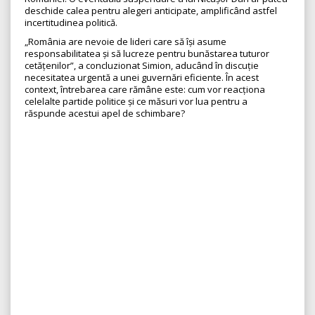
deschide calea pentru alegeri anticipate, amplificând astfel
incertitudinea politică.
„România are nevoie de lideri care să își asume
responsabilitatea și să lucreze pentru bunăstarea tuturor
cetățenilor”, a concluzionat Simion, aducând în discuție
necesitatea urgentă a unei guvernări eficiente. În acest
context, întrebarea care rămâne este: cum vor reacționa
celelalte partide politice și ce măsuri vor lua pentru a
răspunde acestui apel de schimbare?