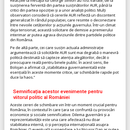
Reacțiile la mesajul lui George Simion au fost variate, de la
susținerea ferventă din partea susținătorilor AUR, până la
critici din partea opoziției și a unor analiști politici. Mulți
observatori consideră că cererile AUR reflectă un discontent
generalizat în rândul populației, care resimte o deconectare
între nevoile cetățenilor și acțiunile guvernului. Într-un climat
deja tensionat, această solicitare de demisie a premierului
interimar ar putea agrava diviziunile dintre partidele politice
din România.
Pe de altă parte, cei care susțin actuala administrație
argumentează că solicitările AUR sunt mai degrabă o manevră
politică destinată să capteze atenția alegătorilor, decât o
preocupare reală pentru binele public. În acest sens, Ilie
Bolojan a afirmat că „stabilitatea guvernamentală este
esențială în aceste momente critice, iar schimbările rapide pot
duce la haos.”
Semnificația acestor evenimente pentru
viitorul politic al României
Aceste cereri de schimbare vin într-un moment crucial pentru
România, în contextul în care țara se confruntă cu provocări
economice și sociale semnificative. Dilema guvernării și a
reprezentativității este una care afectează nu doar
stabilitatea internă, ci și percepția internațională asupra
României. O eventuală suspendare a lui Nicușor Dan ar putea