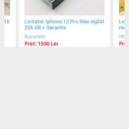
2016
Licitatie: Iphone 12 Pro Max sigilat
Lici
256 GB + Garantie
mobi
Bucuresti
Ilfov
Pret: 1500 Lei
Pret