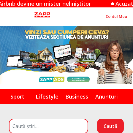
ine un mister neliniștitor
Acuzațiile Appl
Contul Meu
Sport
Lifestyle
Business
Anunturi
Caută