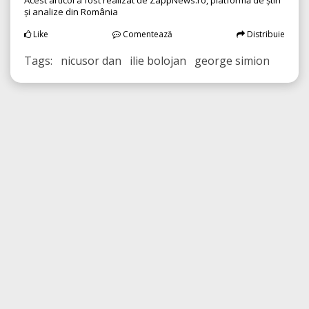
Acest articol a fost realizat de ZappNews.ro, platformă de știri
și analize din România
Like
Comentează
Distribuie
Tags: nicusor dan ilie bolojan george simion