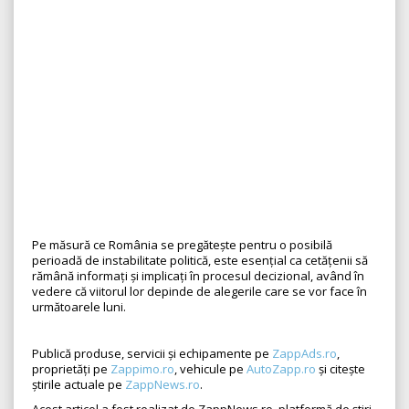
Pe măsură ce România se pregătește pentru o posibilă
perioadă de instabilitate politică, este esențial ca cetățenii să
rămână informați și implicați în procesul decizional, având în
vedere că viitorul lor depinde de alegerile care se vor face în
următoarele luni.
Publică produse, servicii și echipamente pe
ZappAds.ro
,
proprietăți pe
Zappimo.ro
, vehicule pe
AutoZapp.ro
și citește
știrile actuale pe
ZappNews.ro
.