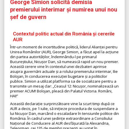
George Simion solicită demisia
premierului interimar și numirea unui nou
șef de guvern
Contextul politic actual din România și cererile
AUR
Într-un moment de incertitudine politică, liderul Alianței pentru
Unirea Românilor (AUR), George Simion, a făcut apel la acțiune
din partea autorităților, îndemnându-l pe primarul
Bucureștiului, Nicușor Dan, să numească rapid un nou premier.
Această cerere vine în contextul unei dezbateri aprinse
asupra guvernării actuale și a rolului premierului interimar, Ilie
Bolojan, în conducerea execuției bugetare și a politicilor
publice. Simion a utilizat platforma sa de socializare pentru a
transmite un mesaj clar: „Ceasul 12: Nicușor, nominalizează un
premier ACUM! Bolojan, pleacă din Palatul Victoria. Români,
HAI!”
Această declarație surprinzătoare vine la scurt timp după ce
AUR a decis, pe 1 iulie, să inițieze procedura de suspendare a
lui Nicușor Dan, marcând o escaladare în tensiunile politice din
România. În cadrul unei ședințe extraordinare a Consiliului
Național de Conducere al AUR desfășurată la Alexandria,
Teleorman, cei 135 de membri prezenți au votat în