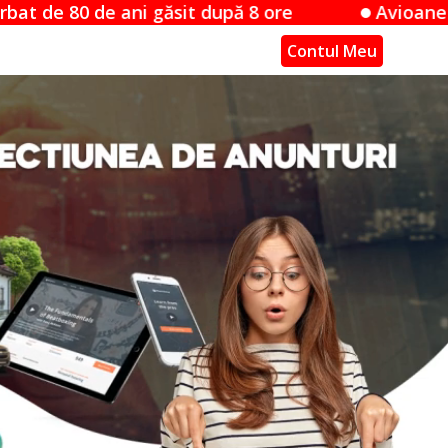
sit după 8 ore
Avioane pe autostrăzi: Ater
Contul Meu