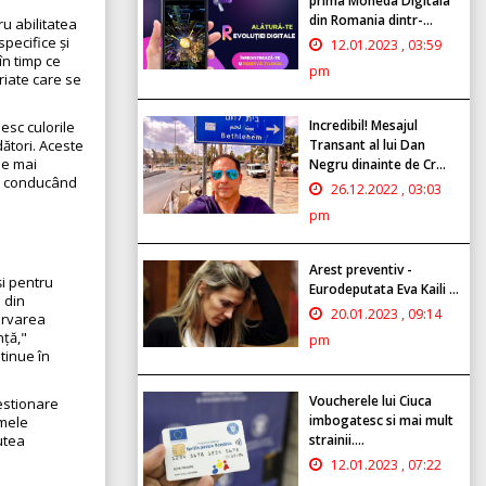
prima Moneda Digitala
din Romania dintr-...
u abilitatea
pecifice și
12.01.2023 , 03:59
n timp ce
pm
riate care se
Incredibil! Mesajul
sesc culorile
Transant al lui Dan
ători. Aceste
ne mai
Negru dinainte de Cr...
a, conducând
26.12.2022 , 03:03
pm
Arest preventiv -
și pentru
Eurodeputata Eva Kaili ...
 din
20.01.2023 , 09:14
ervarea
nță,"
pm
tinue în
Voucherele lui Ciuca
gestionare
imbogatesc si mai mult
emele
strainii....
utea
12.01.2023 , 07:22