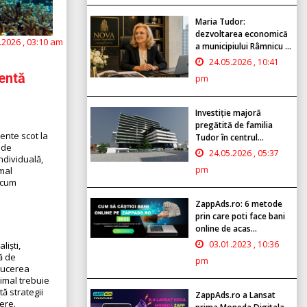
Maria Tudor:
dezvoltarea economică
.2026 , 03:10 am
a municipiului Râmnicu ...
24.05.2026 , 10:41
entă
pm
Investiție majoră
pregătită de familia
ente scot la
Tudor în centrul...
 de
24.05.2026 , 05:37
individuală,
pm
imal
i cum
ZappAds.ro: 6 metode
prin care poti face bani
online de acas...
03.01.2023 , 10:36
liști,
ă de
pm
ducerea
nimal trebuie
tă strategii
ZappAds.ro a Lansat
ere.