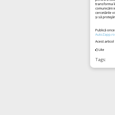
transforma în
comunicării 
cercetările 
și să protej
Publică oric
AutoZapp.ro
Acest articol
Like
Tags: