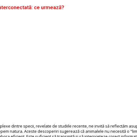
nterconectată: ce urmează?
plexe dintre specii, revelate de studiile recente, ne invită să reflectăm as
epem natura. Aceste descoperiri sugerează că animalele nu necesită o "l
bora eficient. Este suficient să transmită și să interpreteze corect informaț