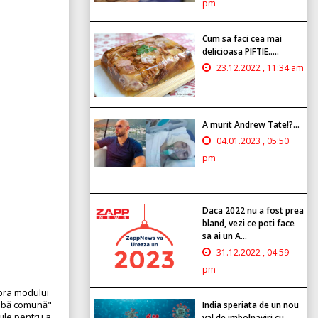
pm
Cum sa faci cea mai
delicioasa PIFTIE.....
23.12.2022 , 11:34 am
A murit Andrew Tate!?...
04.01.2023 , 05:50
pm
Daca 2022 nu a fost prea
bland, vezi ce poti face
sa ai un A...
31.12.2022 , 04:59
pm
upra modului
imbă comună"
India speriata de un nou
iile pentru a
val de imbolnaviri cu