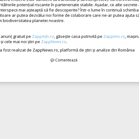
tâlnirile potențial riscante în parteneriate stabile. Așadar, ce alte secrete 
interspecii mai așteaptă să fie descoperite? Într-o lume în continuă schimba
viitoare ar putea dezvălui noi forme de colaborare care ne-ar putea ajuta 
ăm biodiversitatea planetei noastre.
e anunț gratuit pe
ZappAds.ro
, găsește casa potrivită pe
Zappimo.ro
, mașin
și cele mai noi știri pe
ZappNews.ro
.
 a fost realizat de ZappNews.ro, platformă de știri și analize din România
Comentează