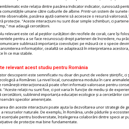
mblematic este relația dintre pasărea Indicator indicator, cunoscută pentr
a comunitățile umane către cuiburile de albine. Printr-un sistem de sunete s
e observabile, pasărea ajută oamenii să acceseze o resursă valoroasă, î
eră protecție. "Aceste interacțiuni nu sunt doar simple schimburi, ci partene
imp," mai adaugă cercetătorii.
u relevant este cel al peștilor curățători din recifele de corali, care își folo
entele pentru a se face recunoscuți drept parteneri de încredere, nu prăd
 comunicare subliniază importanța coevoluției: pe măsură ce o specie devi
 transmiterea informațiilor, cealaltă se adaptează în interpretarea acestor
 ce în ce mai stabile.
te relevant acest studiu pentru România
tor descoperiri este semnificativ nu doar din punct de vedere științific, ci 
ecologică a României. La nivel local, cunoașterea modului în care animalele
 românești interacționează poate oferi informații valoroase pentru cons
ii. "Aceste relații nu sunt fixe, ci pot varia în funcție de mediu și de experie
ercetătorii, subliniind importanța educației ecologice și a cercetărilor con
servării speciilor amenințate.
țarea din aceste interacțiuni poate ajuta la dezvoltarea unor strategii de 
e a resurselor naturale. De exemplu, în România, unde pădurile și ecosist
 esențiale pentru biodiversitate, înțelegerea colaborării dintre specii ar p
nițiative de protecție mai bine fundamentate.