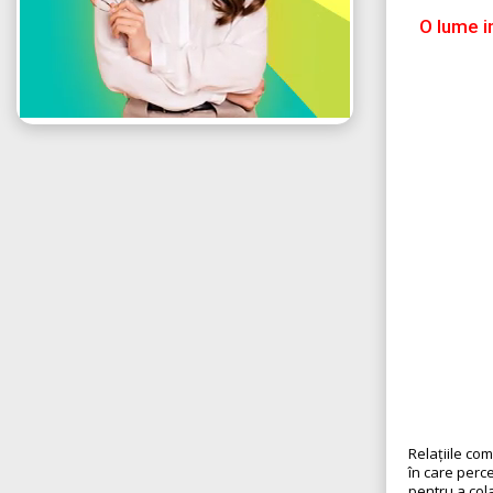
O lume i
Relațiile com
în care perc
pentru a cola