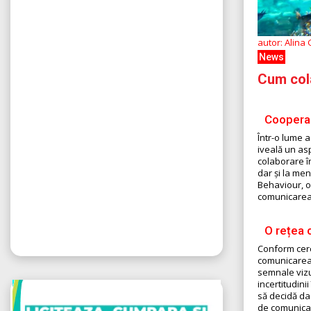
autor: Alina
News
Cum cola
Cooperar
Într-o lume 
iveală un as
colaborare în
dar și la men
Behaviour, of
comunicarea 
O rețea 
Conform cerce
comunicarea 
semnale vizu
incertitudini
să decidă dac
de comunicare