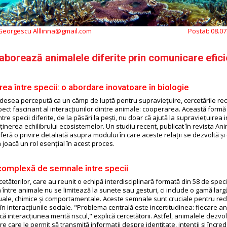
 Georgescu Alllinna@gmail.com
Postat:
08.07
borează animalele diferite prin comunicare efici
ea între specii: o abordare inovatoare în biologie
adesea percepută ca un câmp de luptă pentru supraviețuire, cercetările rec
pect fascinant al interacțiunilor dintre animale: cooperarea. Această formă
tre specii diferite, de la păsări la pești, nu doar că ajută la supraviețuirea 
ținerea echilibrului ecosistemelor. Un studiu recent, publicat în revista An
eră o privire detaliată asupra modului în care aceste relații se dezvoltă ș
joacă un rol esențial în acest proces.
complexă de semnale între specii
tătorilor, care au reunit o echipă interdisciplinară formată din 58 de specia
între animale nu se limitează la sunete sau gesturi, ci include o gamă larg
ale, chimice și comportamentale. Aceste semnale sunt cruciale pentru re
i în interacțiunile sociale. "Problema centrală este incertitudinea: fiecare a
ă interacțiunea merită riscul," explică cercetătorii. Astfel, animalele dezvol
 care le permit să transmită informații despre identitate, intenții și încred