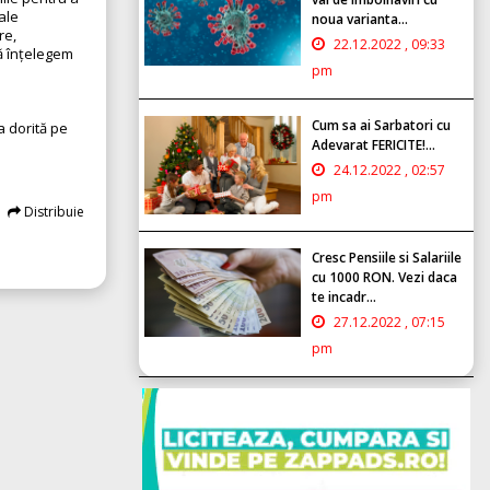
ale
noua varianta...
re,
22.12.2022 , 09:33
să înțelegem
pm
Cum sa ai Sarbatori cu
a dorită pe
Adevarat FERICITE!...
24.12.2022 , 02:57
pm
Distribuie
Cresc Pensiile si Salariile
cu 1000 RON. Vezi daca
te incadr...
27.12.2022 , 07:15
pm