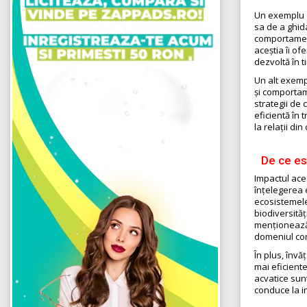
Un exemplu e
sa de a ghid
comportament
aceștia îi of
dezvoltă în t
Un alt exempl
și comportam
strategii de
eficientă în
la relații din
De ce es
Impactul aces
înțelegerea 
ecosistemele
biodiversităț
menționează c
domeniul con
În plus, învă
mai eficient
acvatice sunt
conduce la i