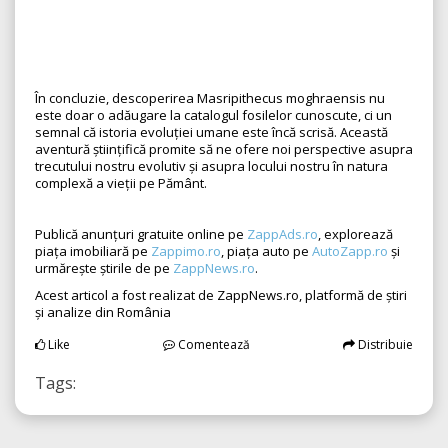
În concluzie, descoperirea Masripithecus moghraensis nu
este doar o adăugare la catalogul fosilelor cunoscute, ci un
semnal că istoria evoluției umane este încă scrisă. Această
aventură științifică promite să ne ofere noi perspective asupra
trecutului nostru evolutiv și asupra locului nostru în natura
complexă a vieții pe Pământ.
Publică anunțuri gratuite online pe
ZappAds.ro
, explorează
piața imobiliară pe
Zappimo.ro
, piața auto pe
AutoZapp.ro
și
urmărește știrile de pe
ZappNews.ro
.
Acest articol a fost realizat de ZappNews.ro, platformă de știri
și analize din România
Like
Comentează
Distribuie
Tags: