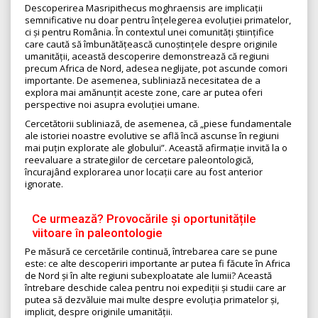
Descoperirea Masripithecus moghraensis are implicații
semnificative nu doar pentru înțelegerea evoluției primatelor,
ci și pentru România. În contextul unei comunități științifice
care caută să îmbunătățească cunoștințele despre originile
umanității, această descoperire demonstrează că regiuni
precum Africa de Nord, adesea neglijate, pot ascunde comori
importante. De asemenea, subliniază necesitatea de a
explora mai amănunțit aceste zone, care ar putea oferi
perspective noi asupra evoluției umane.
Cercetătorii subliniază, de asemenea, că „piese fundamentale
ale istoriei noastre evolutive se află încă ascunse în regiuni
mai puțin explorate ale globului”. Această afirmație invită la o
reevaluare a strategiilor de cercetare paleontologică,
încurajând explorarea unor locații care au fost anterior
ignorate.
Ce urmează? Provocările și oportunitățile
viitoare în paleontologie
Pe măsură ce cercetările continuă, întrebarea care se pune
este: ce alte descoperiri importante ar putea fi făcute în Africa
de Nord și în alte regiuni subexploatate ale lumii? Această
întrebare deschide calea pentru noi expediții și studii care ar
putea să dezvăluie mai multe despre evoluția primatelor și,
implicit, despre originile umanității.