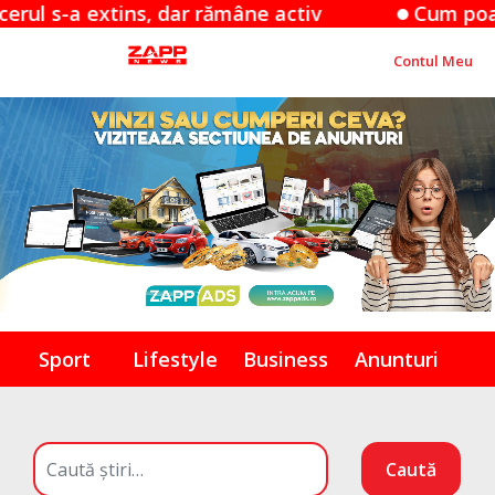
 dar rămâne activ
Cum poate apa de ploaie
Contul Meu
Sport
Lifestyle
Business
Anunturi
Caută