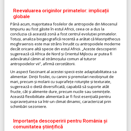
Reevaluarea originilor primatelor: implicații
globale
Până acum, majoritatea fosilelor de antropoide din Miocenul
timpuriu au fost găsite în estul Africii, ceea ce a dus la
concluzia că această zonă a fost centrul evoluției primatelor.
Totuși, analiza biogeografică recentă a arătat că Masripithecus
moghraensis este mai strâns înrudit cu antropoidele moderne
decât oricare altă specie din estul Africii. „Aceste descoperiri
sugerează că Africa de Nord și Orientul Mijlociu ar putea fi
adevăratul cămin al strămoșului comun al tuturor
antropoidelor vii”, afirmă cercetătorii.
Un aspect fascinant al acestei specii este adaptabilitatea sa
alimentar. Dinții fosilei, cu canini și premolari neobișnuit de
mari, precum și molarii cu suprafețe rotunjite și texturate,
sugerează o dietă diversificată, capabilă să suporte atât
fructe, cât și alimente dure, precum nucile sau semințele.
Această flexibilitate alimentară ar fi fost esențială pentru
supraviețuirea sa într-un climat dinamic, caracterizat prin
schimbări sezoniere.
Importanța descoperirii pentru România și
comunitatea științifică