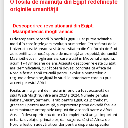
O fosilă de maimuță din Egipt redefinește
originile umanității
Descoperirea revoluționară din Egipt:
Masripithecus moghraensis
O descoperire recentă în nordul Egiptului ar putea schimba
modul în care înțelegem evoluția primatelor. Cercetătorii de la
Universitatea Mansoura și Universitatea din California de Sud
au identificat o nouă specie de maimuță antropoidă, denumită
Masripithecus moghraensis, care a trăit în Miocenul timpuriu,
acum 17-18 milioane de ani. Această descoperire este cu atât
mai semnificativă, cu cât oferă dovezi concrete că Africa de
Nord a fost o zonă crucială pentru evoluția primatelor, o
regiune adesea neglijată în studiile anterioare care au pus
accent pe estul Africii.
Fosila, un fragment de maxilar inferior, a fost excavată din
situl Wadi Moghra, între anii 2023 și 2024. Numele genului
îmbină „Masr”, termenul arab pentru Egipt, cu „píthēkos”,
grecescul pentru maimuță, și reprezintă prima dovadă fosilă a
unei maimuțe antropoide timpurii din această parte a Africii.
Această descoperire nu doar că completează un gol important
în harta evoluției primatelor, dar sugerează și că Africa de
Nord a fost un adevărat coridor pentru dispersia speciilor.