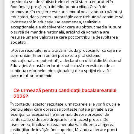
un simplu set de statistici; ele reflectă starea educației în
România și pregătirea tinerilor pentru viitor. O rată de
promovare în creștere este un semnal pozitiv pentru părinți și
educatori, dar și pentru autoritățile care trebuie să continue să
investească în educație. De asemenea, realizările
excepționale ale absolvenților care au obținut media 10 sunt
o sursă de mândrie națională, arătând că România are
resurse umane valoroase care pot contribui la dezvoltarea
societății.
„Aceste rezultate ne arată că, în ciuda provocărilor cu care ne
confruntăm, tinerii români pot excela și că sistemul
educațional are potențial”, a declarat un oficial din Ministerul
Educației. Această declarație subliniază necesitatea de a
continua reformele educaționale și de a sprijini elevii în
parcursul lor academic.
Ce urmează pentru candidații bacalaureatului
2026?
În contextul acestor rezultate, următoarele zile vor fi cruciale
pentru elevii care doresc să conteste notele primite. Este
esențial ca aceștia să fie informați despre procesul de
contestație și despre drepturile lor în acest proces. De
asemenea, finalizarea examenului va influența alegerea
instituțiilor de învățământ superior, făcând ca fiecare punct