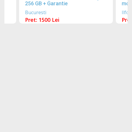
256 GB + Garantie
mobi
Bucuresti
Ilfov
Pret: 1500 Lei
Pret