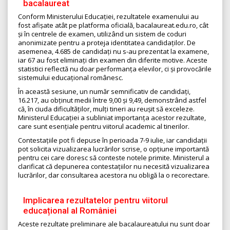
bacalaureat
Conform Ministerului Educației, rezultatele examenului au
fost afișate atât pe platforma oficială, bacalaureat.edu.ro, cât
și în centrele de examen, utilizând un sistem de coduri
anonimizate pentru a proteja identitatea candidaților. De
asemenea, 4.685 de candidați nu s-au prezentat la examene,
iar 67 au fost eliminați din examen din diferite motive. Aceste
statistici reflectă nu doar performanța elevilor, ci și provocările
sistemului educațional românesc.
În această sesiune, un număr semnificativ de candidați,
16.217, au obținut medii între 9,00 și 9,49, demonstrând astfel
că, în ciuda dificultăților, mulți tineri au reușit să exceleze.
Ministerul Educației a subliniat importanța acestor rezultate,
care sunt esențiale pentru viitorul academic al tinerilor.
Contestațiile pot fi depuse în perioada 7-9 iulie, iar candidații
pot solicita vizualizarea lucrărilor scrise, o opțiune importantă
pentru cei care doresc să conteste notele primite. Ministerul a
clarificat că depunerea contestațiilor nu necesită vizualizarea
lucrărilor, dar consultarea acestora nu obligă la o recorectare.
Implicarea rezultatelor pentru viitorul
educațional al României
Aceste rezultate preliminare ale bacalaureatului nu sunt doar