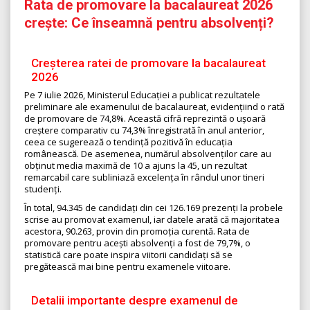
Rata de promovare la bacalaureat 2026
crește: Ce înseamnă pentru absolvenți?
Creșterea ratei de promovare la bacalaureat
2026
Pe 7 iulie 2026, Ministerul Educației a publicat rezultatele
preliminare ale examenului de bacalaureat, evidențiind o rată
de promovare de 74,8%. Această cifră reprezintă o ușoară
creștere comparativ cu 74,3% înregistrată în anul anterior,
ceea ce sugerează o tendință pozitivă în educația
românească. De asemenea, numărul absolvenților care au
obținut media maximă de 10 a ajuns la 45, un rezultat
remarcabil care subliniază excelența în rândul unor tineri
studenți.
În total, 94.345 de candidați din cei 126.169 prezenți la probele
scrise au promovat examenul, iar datele arată că majoritatea
acestora, 90.263, provin din promoția curentă. Rata de
promovare pentru acești absolvenți a fost de 79,7%, o
statistică care poate inspira viitorii candidați să se
pregătească mai bine pentru examenele viitoare.
Detalii importante despre examenul de