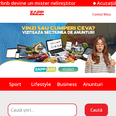
ne un mister neliniștitor
Acuzațiile Apple 
Contul Meu
Sport
Lifestyle
Business
Anunturi
Caută