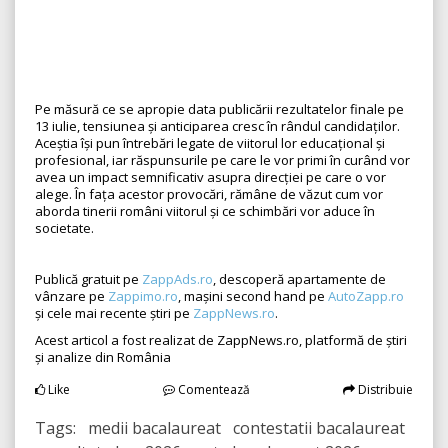
Pe măsură ce se apropie data publicării rezultatelor finale pe
13 iulie, tensiunea și anticiparea cresc în rândul candidaților.
Aceștia își pun întrebări legate de viitorul lor educațional și
profesional, iar răspunsurile pe care le vor primi în curând vor
avea un impact semnificativ asupra direcției pe care o vor
alege. În fața acestor provocări, rămâne de văzut cum vor
aborda tinerii români viitorul și ce schimbări vor aduce în
societate.
Publică gratuit pe
ZappAds.ro
, descoperă apartamente de
vânzare pe
Zappimo.ro
, mașini second hand pe
AutoZapp.ro
și cele mai recente știri pe
ZappNews.ro
.
Acest articol a fost realizat de ZappNews.ro, platformă de știri
și analize din România
Like
Comentează
Distribuie
Tags: medii bacalaureat contestatii bacalaureat