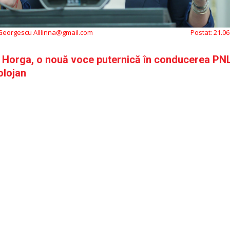
 Georgescu Alllinna@gmail.com
Postat:
21.06
 Horga, o nouă voce puternică în conducerea PNL
olojan