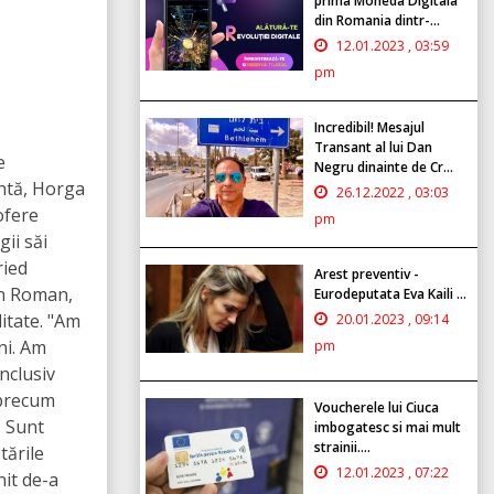
prima Moneda Digitala
din Romania dintr-...
12.01.2023 , 03:59
pm
Incredibil! Mesajul
Transant al lui Dan
e
Negru dinainte de Cr...
entă, Horga
26.12.2022 , 03:03
ofere
pm
gii săi
ried
Arest preventiv -
in Roman,
Eurodeputata Eva Kaili ...
litate. "Am
20.01.2023 , 09:14
ni. Am
pm
nclusiv
 precum
Voucherele lui Ciuca
. Sunt
imbogatesc si mai mult
strainii....
tările
12.01.2023 , 07:22
nit de-a