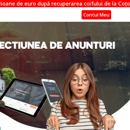
ecuperarea coifului de la Coțofenești
Noua
Contul Meu