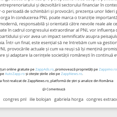
 antreprenoriatului și dezvoltării sectorului financiar în contex
tr-o perioadă de schimbări și provocări, prezența unor lider
Horga în conducerea PNL poate marca o tranziție importantă
odernă, responsabilă și orientată către nevoile reale ale ce
luate în cadrul congresului extraordinar al PNL vor influența d
 partidului și vor avea un impact semnificativ asupra peisajulu
a. Într-un final, este esențial să ne întrebăm cum va gestio
 PNL provocările actuale și cum va reuși să își mențină promis
e și adaptare la cerințele societății românești în continuă e
țuri online gratuite pe
ZappAds.ro
, promovează proprietăți pe
Zappimo.ro
 pe
AutoZapp.ro
și citește știrile zilei pe
ZappNews.ro
.
 a fost realizat de ZappNews.ro, platformă de știri și analize din România
Comentează
 congres pnl ilie bolojan gabriela horga congres extraor