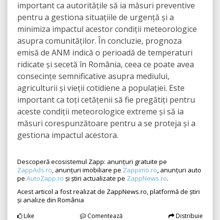
important ca autoritățile să ia măsuri preventive
pentru a gestiona situațiile de urgență și a
minimiza impactul acestor condiții meteorologice
asupra comunităților. În concluzie, prognoza
emisă de ANM indică o perioadă de temperaturi
ridicate și secetă în România, ceea ce poate avea
consecințe semnificative asupra mediului,
agriculturii și vieții cotidiene a populației. Este
important ca toți cetățenii să fie pregătiți pentru
aceste condiții meteorologice extreme și să ia
măsuri corespunzătoare pentru a se proteja și a
gestiona impactul acestora.
Descoperă ecosistemul Zapp: anunțuri gratuite pe
ZappAds.ro
, anunțuri imobiliare pe
Zappimo.ro
, anunțuri auto
pe
AutoZapp.ro
și știri actualizate pe
ZappNews.ro
.
Acest articol a fost realizat de ZappNews.ro, platformă de știri
și analize din România
Like
Comentează
Distribuie