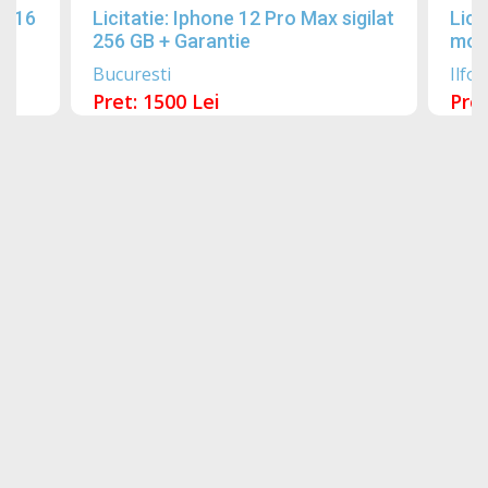
2016
Licitatie: Iphone 12 Pro Max sigilat
Lici
256 GB + Garantie
mobi
Bucuresti
Ilfov
Pret: 1500 Lei
Pret