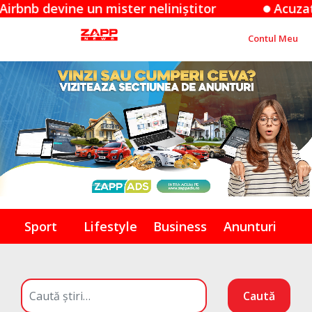
ine un mister neliniștitor
Acuzațiile Appl
Contul Meu
Sport
Lifestyle
Business
Anunturi
Caută