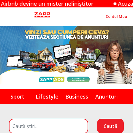
evine un mister neliniștitor
Acuzațiile App
Contul Meu
Sport
Lifestyle
Business
Anunturi
Caută