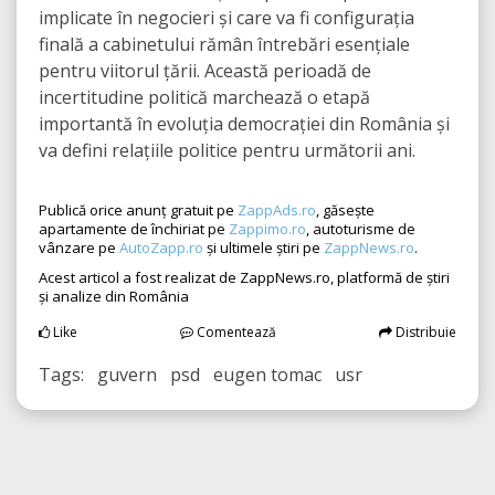
implicate în negocieri și care va fi configurația
finală a cabinetului rămân întrebări esențiale
pentru viitorul țării. Această perioadă de
incertitudine politică marchează o etapă
importantă în evoluția democrației din România și
va defini relațiile politice pentru următorii ani.
Publică orice anunț gratuit pe
ZappAds.ro
, găsește
apartamente de închiriat pe
Zappimo.ro
, autoturisme de
vânzare pe
AutoZapp.ro
și ultimele știri pe
ZappNews.ro
.
Acest articol a fost realizat de ZappNews.ro, platformă de știri
și analize din România
Like
Comentează
Distribuie
Tags: guvern psd eugen tomac usr