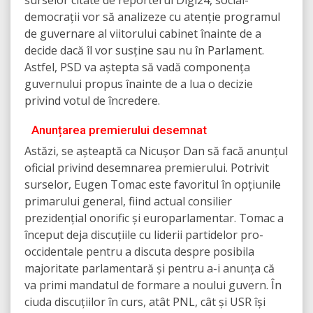
surselor citate de reporterul Digi24, social-
democrații vor să analizeze cu atenție programul
de guvernare al viitorului cabinet înainte de a
decide dacă îl vor susține sau nu în Parlament.
Astfel, PSD va aștepta să vadă componența
guvernului propus înainte de a lua o decizie
privind votul de încredere.
Anunțarea premierului desemnat
Astăzi, se așteaptă ca Nicușor Dan să facă anunțul
oficial privind desemnarea premierului. Potrivit
surselor, Eugen Tomac este favoritul în opțiunile
primarului general, fiind actual consilier
prezidențial onorific și europarlamentar. Tomac a
început deja discuțiile cu liderii partidelor pro-
occidentale pentru a discuta despre posibila
majoritate parlamentară și pentru a-i anunța că
va primi mandatul de formare a noului guvern. În
ciuda discuțiilor în curs, atât PNL, cât și USR își