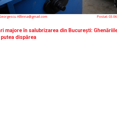
 Georgescu Alllinna@gmail.com
Postat:
03.06
i majore în salubrizarea din București: Ghenăriil
 putea dispărea