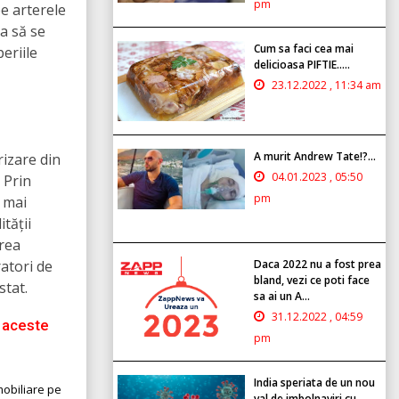
pm
pe arterele
a să se
Cum sa faci cea mai
eriile
delicioasa PIFTIE.....
23.12.2022 , 11:34 am
A murit Andrew Tate!?...
rizare din
04.01.2023 , 05:50
 Prin
pm
 mai
tății
area
ratori de
Daca 2022 nu a fost prea
bland, vezi ce poti face
stat.
sa ai un A...
31.12.2022 , 04:59
a aceste
pm
India speriata de un nou
mobiliare pe
val de imbolnaviri cu