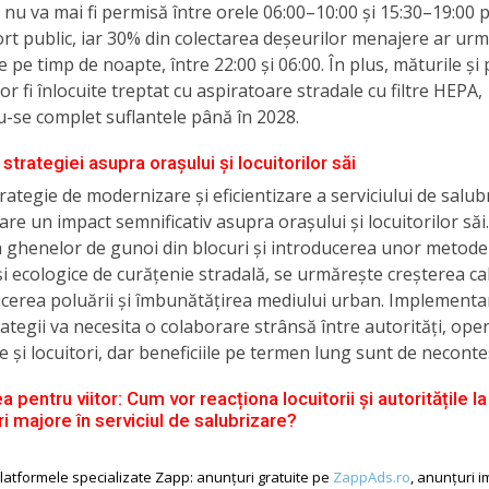
 nu va mai fi permisă între orele 06:00–10:00 și 15:30–19:00 
rt public, iar 30% din colectarea deșeurilor menajere ar urm
 pe timp de noapte, între 22:00 și 06:00. În plus, măturile și p
r fi înlocuite treptat cu aspiratoare stradale cu filtre HEPA,
-se complet suflantele până în 2028.
strategiei asupra orașului și locuitorilor săi
rategie de modernizare și eficientizare a serviciului de salub
are un impact semnificativ asupra orașului și locuitorilor săi.
a ghenelor de gunoi din blocuri și introducerea unor metode
 ecologice de curățenie stradală, se urmărește creșterea cali
ducerea poluării și îmbunătățirea mediului urban. Implement
rategii va necesita o colaborare strânsă între autorități, ope
e și locuitori, dar beneficiile pe termen lung sunt de neconte
a pentru viitor: Cum vor reacționa locuitorii și autoritățile l
i majore în serviciul de salubrizare?
atformele specializate Zapp: anunțuri gratuite pe
ZappAds.ro
, anunțuri i