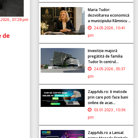
Maria Tudor:
dezvoltarea economică
.2026 , 07:28 pm
a municipiului Râmnicu ...
24.05.2026 , 10:41
e de
pm
Investiție majoră
pregătită de familia
Tudor în centrul...
24.05.2026 , 05:37
pm
ZappAds.ro: 6 metode
prin care poti face bani
online de acas...
03.01.2023 , 10:36
pm
ZappAds.ro a Lansat