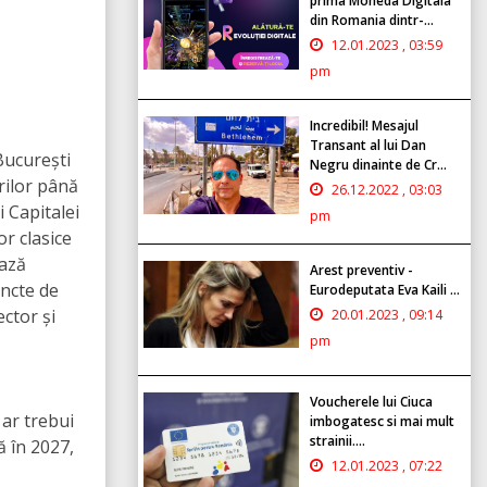
prima Moneda Digitala
din Romania dintr-...
12.01.2023 , 03:59
pm
Incredibil! Mesajul
Transant al lui Dan
București
Negru dinainte de Cr...
rilor până
26.12.2022 , 03:03
i Capitalei
pm
r clasice
ează
Arest preventiv -
uncte de
Eurodeputata Eva Kaili ...
ctor și
20.01.2023 , 09:14
pm
Voucherele lui Ciuca
 ar trebui
imbogatesc si mai mult
strainii....
ă în 2027,
12.01.2023 , 07:22