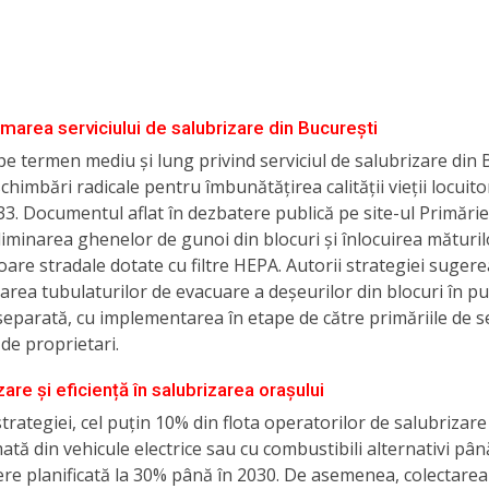
marea serviciului de salubrizare din București
pe termen mediu și lung privind serviciul de salubrizare din 
himbări radicale pentru îmbunătățirea calității vieții locuito
33. Documentul aflat în dezbatere publică pe site-ul Primărie
iminarea ghenelor de gunoi din blocuri și înlocuirea măturilo
oare stradale dotate cu filtre HEPA. Autorii strategiei suger
rea tubulaturilor de evacuare a deșeurilor din blocuri în p
separată, cu implementarea în etape de către primăriile de se
 de proprietari.
re și eficiență în salubrizarea orașului
rategiei, cel puțin 10% din flota operatorilor de salubrizare
mată din vehicule electrice sau cu combustibili alternativi pân
ere planificată la 30% până în 2030. De asemenea, colectarea