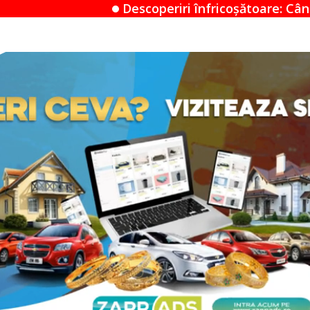
Descoperiri înfricoșătoare: Când un Airbnb devine un