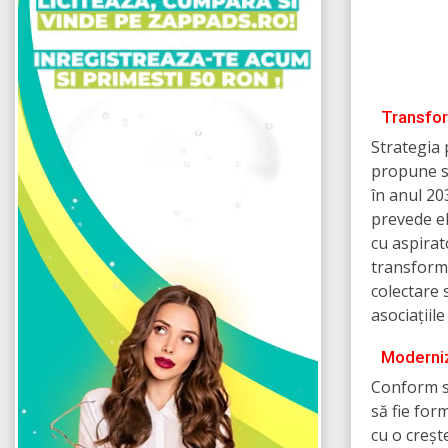
Transfor
Strategia 
propune sc
în anul 20
prevede el
cu aspirat
transforma
colectare 
asociațiile
Moderniza
Conform st
să fie for
cu o creșt