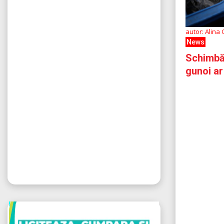
autor: Alina
News
Schimbăr
gunoi ar