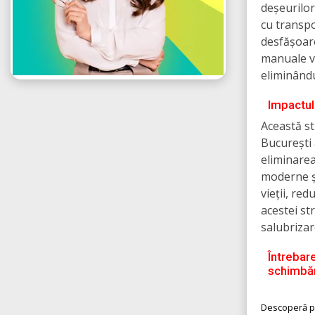
deșeurilor
cu transpo
desfășoare
manuale vo
eliminându
Impactul 
Această st
București 
eliminare
moderne și
vieții, re
acestei st
salubrizar
Întrebare
schimbăr
Descoperă pl