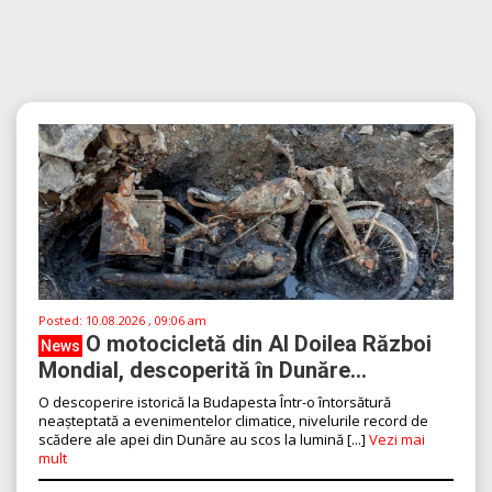
Posted:
10.08.2026 , 09:06 am
O motocicletă din Al Doilea Război
News
Mondial, descoperită în Dunăre...
O descoperire istorică la Budapesta Într-o întorsătură
neașteptată a evenimentelor climatice, nivelurile record de
scădere ale apei din Dunăre au scos la lumină [...]
Vezi mai
mult