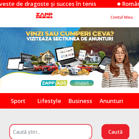
te și succes în tenis
România triumfă la C
Contul Meu
Sport
Lifestyle
Business
Anunturi
Caută