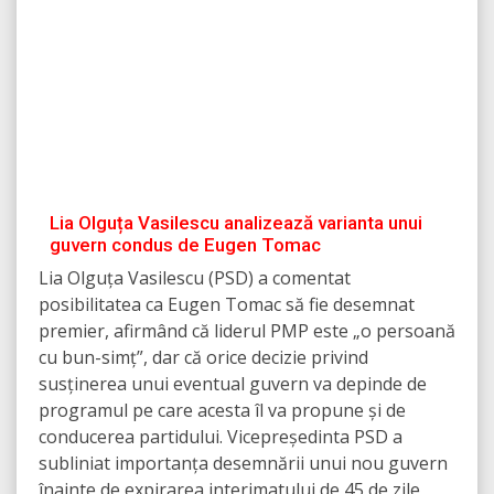
Lia Olguța Vasilescu analizează varianta unui
guvern condus de Eugen Tomac
Lia Olguța Vasilescu (PSD) a comentat
posibilitatea ca Eugen Tomac să fie desemnat
premier, afirmând că liderul PMP este „o persoană
cu bun-simț”, dar că orice decizie privind
susținerea unui eventual guvern va depinde de
programul pe care acesta îl va propune și de
conducerea partidului. Vicepreședinta PSD a
subliniat importanța desemnării unui nou guvern
înainte de expirarea interimatului de 45 de zile