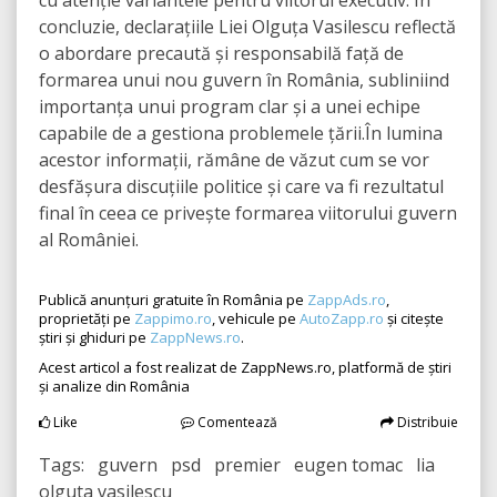
cu atenție variantele pentru viitorul executiv. În
concluzie, declarațiile Liei Olguța Vasilescu reflectă
o abordare precaută și responsabilă față de
formarea unui nou guvern în România, subliniind
importanța unui program clar și a unei echipe
capabile de a gestiona problemele țării.În lumina
acestor informații, rămâne de văzut cum se vor
desfășura discuțiile politice și care va fi rezultatul
final în ceea ce privește formarea viitorului guvern
al României.
Publică anunțuri gratuite în România pe
ZappAds.ro
,
proprietăți pe
Zappimo.ro
, vehicule pe
AutoZapp.ro
și citește
știri și ghiduri pe
ZappNews.ro
.
Acest articol a fost realizat de ZappNews.ro, platformă de știri
și analize din România
Like
Comentează
Distribuie
Tags: guvern psd premier eugen tomac lia
olguta vasilescu