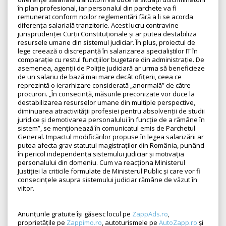
în plan profesional, iar personalul din parchete va fi
remunerat conform noilor reglementări fără a li se acorda
diferența salarială tranzitorie. Acest lucru contravine
jurisprudenței Curții Constituționale și ar putea destabiliza
resursele umane din sistemul judiciar. În plus, proiectul de
lege creează o discrepanță în salarizarea specialiștilor IT în
comparație cu restul funcțiilor bugetare din administrație. De
asemenea, agenții de Poliție judiciară ar urma să beneficieze
de un salariu de bază mai mare decât ofițerii, ceea ce
reprezintă o ierarhizare considerată „anormală” de către
procurori. „În consecință, măsurile preconizate vor duce la
destabilizarea resurselor umane din multiple perspective,
diminuarea atractivității profesiei pentru absolvenții de studii
juridice și demotivarea personalului în funcție de a rămâne în
sistem”, se menționează în comunicatul emis de Parchetul
General. Impactul modificărilor propuse în legea salarizării ar
putea afecta grav statutul magistraților din România, punând
în pericol independența sistemului judiciar și motivația
personalului din domeniu. Cum va reacționa Ministerul
Justiției la criticile formulate de Ministerul Public și care vor fi
consecințele asupra sistemului judiciar rămâne de văzut în
viitor.
Anunțurile gratuite își găsesc locul pe
ZappAds.ro
,
proprietățile pe
Zappimo.ro
, autoturismele pe
AutoZapp.ro
și