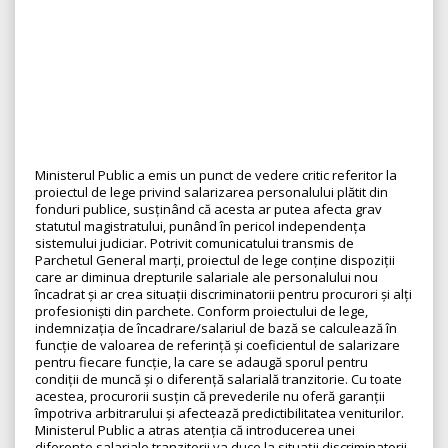
Ministerul Public a emis un punct de vedere critic referitor la
proiectul de lege privind salarizarea personalului plătit din
fonduri publice, susținând că acesta ar putea afecta grav
statutul magistratului, punând în pericol independența
sistemului judiciar. Potrivit comunicatului transmis de
Parchetul General marți, proiectul de lege conține dispoziții
care ar diminua drepturile salariale ale personalului nou
încadrat și ar crea situații discriminatorii pentru procurori și alți
profesioniști din parchete. Conform proiectului de lege,
indemnizația de încadrare/salariul de bază se calculează în
funcție de valoarea de referință și coeficientul de salarizare
pentru fiecare funcție, la care se adaugă sporul pentru
condiții de muncă și o diferență salarială tranzitorie. Cu toate
acestea, procurorii susțin că prevederile nu oferă garanții
împotriva arbitrarului și afectează predictibilitatea veniturilor.
Ministerul Public a atras atenția că introducerea unei
diferențe salariale tranzitorii va duce la situații discriminatorii