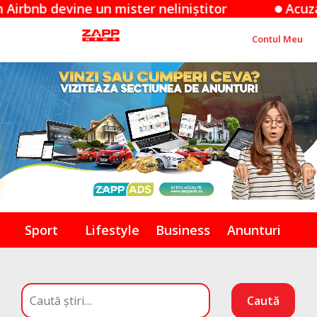
evine un mister neliniștitor
Acuzațiile Ap
Contul Meu
Sport
Lifestyle
Business
Anunturi
Caută