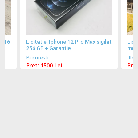
2016
Licitatie: Iphone 12 Pro Max sigilat
Lici
256 GB + Garantie
mobi
Bucuresti
Ilfov
Pret: 1500 Lei
Pret