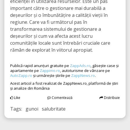
eficienței în utilizarea resurselor. Este un pas
important către o gestionare mai durabilă a
deșeurilor și o îmbunătățire a calității vieții în
regiune. Care va fi următorul pas în
transformarea sistemului de gestionare a
deșeurilor și cum va afecta acest lucru
comunitățile locale sunt întrebări cruciale care
rămân de explorat în viitorul apropiat.
Publică rapid anunțuri gratuite pe
ZappAds.ro
, găsește case și
apartamente pe
Zappimo.ro
, autoturisme de vânzare pe
AutoZapp.ro
și urmărește știrile pe
ZappNews.ro
.
Acest articol a fost realizat de ZappNews.ro, platformă de știri
și analize din România
Like
Comentează
Distribuie
Tags: gunoi salubritate