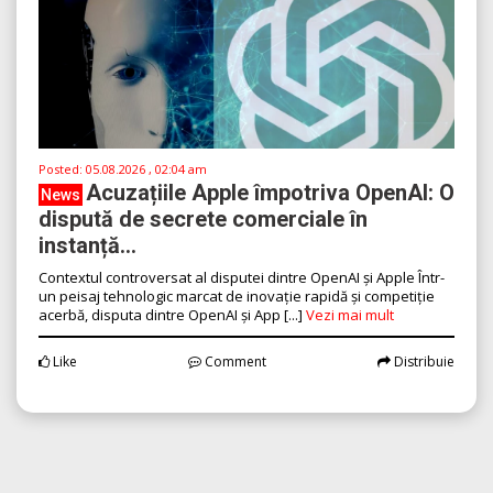
Posted:
05.08.2026 , 02:04 am
Acuzațiile Apple împotriva OpenAI: O
News
dispută de secrete comerciale în
instanță...
Contextul controversat al disputei dintre OpenAI și Apple Într-
un peisaj tehnologic marcat de inovație rapidă și competiție
acerbă, disputa dintre OpenAI și App [...]
Vezi mai mult
Like
Comment
Distribuie