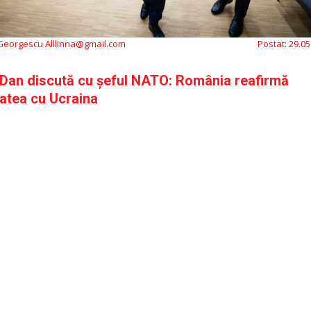
 Georgescu Alllinna@gmail.com
Postat:
29.05
 Dan discută cu șeful NATO: România reafirmă
tatea cu Ucraina