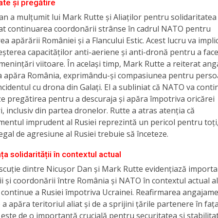
ate și pregătire
n a mulțumit lui Mark Rutte și Aliaților pentru solidaritate
țat continuarea coordonării strânse în cadrul NATO pentru
ea apărării României și a Flancului Estic. Acest lucru va implic
reșterea capacităților anti-aeriene și anti-dronă pentru a face
menințări viitoare. În același timp, Mark Rutte a reiterat an
 apăra România, exprimându-și compasiunea pentru perso
incidentul cu drona din Galați. El a subliniat că NATO va conti
e pregătirea pentru a descuraja și apăra împotriva oricărei
, inclusiv din partea dronelor. Rutte a atras atenția că
ntul imprudent al Rusiei reprezintă un pericol pentru toți,
legal de agresiune al Rusiei trebuie să înceteze.
a solidarității în contextul actual
scuție dintre Nicușor Dan și Mark Rutte evidențiază import
ții și coordonării între România și NATO în contextul actual al
 continue a Rusiei împotriva Ucrainei. Reafirmarea angajame
 a apăra teritoriul aliat și de a sprijini țările partenere în faț
 este de o importanță crucială pentru securitatea și stabilita