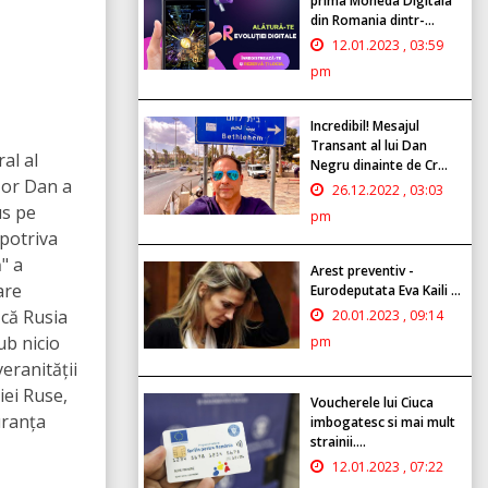
prima Moneda Digitala
din Romania dintr-...
12.01.2023 , 03:59
pm
Incredibil! Mesajul
Transant al lui Dan
al al
Negru dinainte de Cr...
șor Dan a
26.12.2022 , 03:03
us pe
pm
mpotriva
" a
Arest preventiv -
are
Eurodeputata Eva Kaili ...
 că Rusia
20.01.2023 , 09:14
ub nicio
pm
eranității
iei Ruse,
Voucherele lui Ciuca
uranța
imbogatesc si mai mult
strainii....
12.01.2023 , 07:22