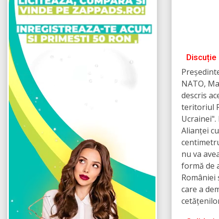
Discuție 
Președinte
NATO, Mark
descris ac
teritoriul
Ucrainei".
Alianței c
centimetru
nu va avea
formă de 
României ș
care a dem
cetățenilo