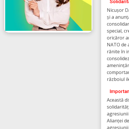
Solidarit
Nicușor Da
și a anun
consolidar
special, c
oricăror a
NATO de a
rănite în 
consolidez
amenințări
comportame
războiul i
Importanț
Această di
solidarită
agresiunii
Alianței de
agresiunii