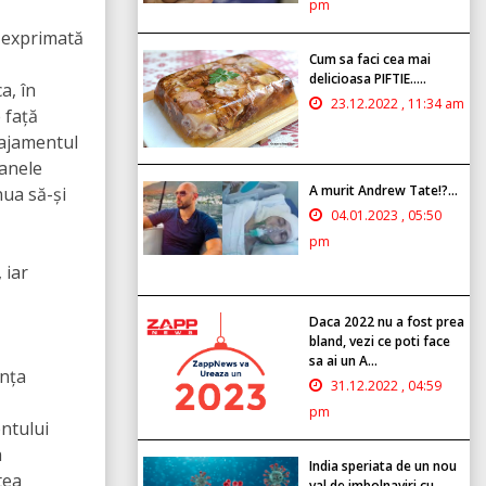
pm
a exprimată
Cum sa faci cea mai
delicioasa PIFTIE.....
a, în
23.12.2022 , 11:34 am
 față
gajamentul
anele
A murit Andrew Tate!?...
nua să-și
04.01.2023 , 05:50
pm
 iar
Daca 2022 nu a fost prea
bland, vezi ce poti face
sa ai un A...
anța
31.12.2022 , 04:59
pm
ntului
a
India speriata de un nou
tea
val de imbolnaviri cu