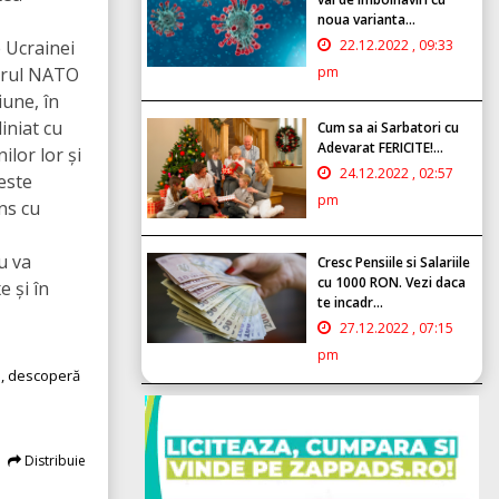
noua varianta...
e Ucrainei
22.12.2022 , 09:33
adrul NATO
pm
iune, în
iniat cu
Cum sa ai Sarbatori cu
Adevarat FERICITE!...
ilor lor și
24.12.2022 , 02:57
este
pm
ns cu
ru va
Cresc Pensiile si Salariile
cu 1000 RON. Vezi daca
e și în
te incadr...
27.12.2022 , 07:15
pm
o
, descoperă
Distribuie