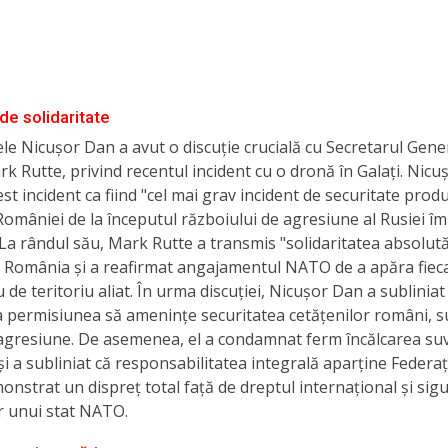
de solidaritate
le Nicușor Dan a avut o discuție crucială cu Secretarul Gener
 Rutte, privind recentul incident cu o dronă în Galați. Nicu
est incident ca fiind "cel mai grav incident de securitate prod
 României de la începutul războiului de agresiune al Rusiei î
 La rândul său, Mark Rutte a transmis "solidaritatea absolută
u România și a reafirmat angajamentul NATO de a apăra fiec
 de teritoriu aliat. În urma discuției, Nicușor Dan a subliniat
 permisiunea să amenințe securitatea cetățenilor români, s
agresiune. De asemenea, el a condamnat ferm încălcarea suv
i a subliniat că responsabilitatea integrală aparține Federaț
onstrat un dispreț total față de dreptul internațional și sig
r unui stat NATO.