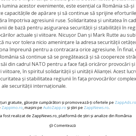
În lumina acestor evenimente, este esențial ca România să-și
e capacitățile de apărare și să continue să sprijine eforturil
ăra împotriva agresiunii ruse. Solidaritatea și unitatea în c
nii de bază pentru asigurarea securității și stabilității în reg
cărilor actuale și viitoare. Nicușor Dan și Mark Rutte au subl
că nu vor tolera nicio amenințare la adresa securității cetățen
iona împreună pentru a contracara orice agresiune. În final, 
 România să continue să se pregătească și să coopereze strâ
 săi din cadrul NATO pentru a face față oricăror provocări și
viitoare, în spiritul solidarității și unității Alianței. Acest luc
curitatea și stabilitatea regiunii în fața provocărilor complex
ale securității internaționale.
țuri gratuite, găsește cumpărători și promovează-ți ofertele pe
ZappAds.r
e
Zappimo.ro
, mașini pe
AutoZapp.ro
și știri pe
ZappNews.ro
.
 a fost realizat de ZappNews.ro, platformă de știri și analize din România
Comentează