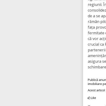
regiunii. 
consolidez
de a se ap
rămân pilo
fața provo
fermitate 
că vor acț
crucial ca
partenerii
amenințări 
asigura se
schimbare 
Publică anun
imobiliare p
Acest articol
Like