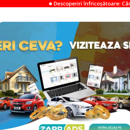
Descoperiri înfricoșătoare: Când un Airbnb devine un