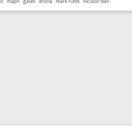
to mapn galati drona mark rutte nicusor dan