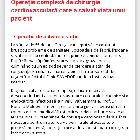
Operația complexă de chirurgie
cardiovasculară care a salvat viața unui
pacient
Operația de salvare a vieții
La vârsta de 55 de ani, George a început să se confrunte
brusc cu probleme de sănătate. Episoadele de febră, frisoane
și slăbiciune accentuată au fost primele semne alarmante.
După câteva săptămâni, starea sa s-a agravat brusc,
culminând cu un episod sever de pierdere a stării de
conștiență. Familia a acționat rapid și l-a transportat de
urgență la Spitalul Clinic SANADOR, unde a fost evaluat
imediat.
Diagnosticul a fost unul complex, echipa medicală
descoperind mici accidente vasculare cerebrale ischemice și o
endocardită infecțioasă la nivelul valvei mitrale. Prof. Dr.
Horațiu Moldovan, medic primar chirurgie cardiovasculară, a
condus echipa medicală în stabilirea celei mai bune strategii
terapeutice. O intervenție de chirurgie cardiovasculară a fost
necesară pentru înlocuirea valvei mitrale afectate cu o
proteză mecanică, operație care a durat peste patru ore și s-a
încheiat cu succes.