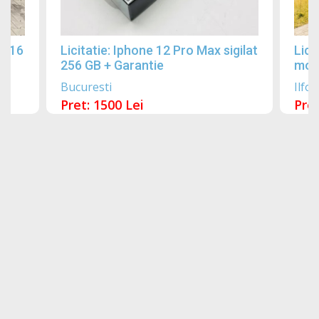
2016
Licitatie: Iphone 12 Pro Max sigilat
Lici
256 GB + Garantie
mobi
Bucuresti
Ilfov
Pret: 1500 Lei
Pret