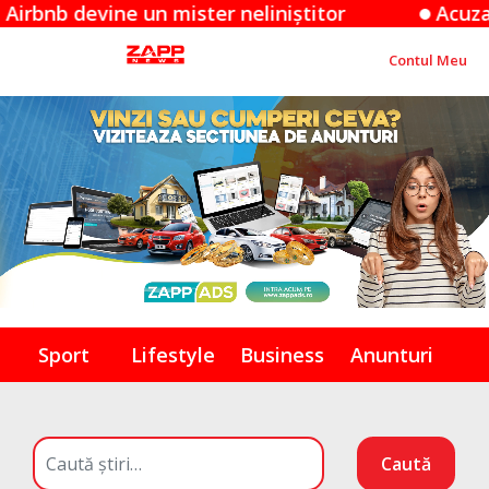
evine un mister neliniștitor
Acuzațiile App
Contul Meu
Sport
Lifestyle
Business
Anunturi
Caută