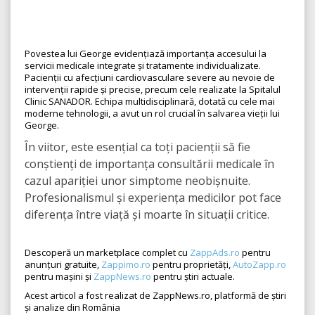
Povestea lui George evidențiază importanța accesului la
servicii medicale integrate și tratamente individualizate.
Pacienții cu afecțiuni cardiovasculare severe au nevoie de
intervenții rapide și precise, precum cele realizate la Spitalul
Clinic SANADOR. Echipa multidisciplinară, dotată cu cele mai
moderne tehnologii, a avut un rol crucial în salvarea vieții lui
George.
În viitor, este esențial ca toți pacienții să fie
conștienți de importanța consultării medicale în
cazul apariției unor simptome neobișnuite.
Profesionalismul și experiența medicilor pot face
diferența între viață și moarte în situații critice.
Descoperă un marketplace complet cu
ZappAds.ro
pentru
anunțuri gratuite,
Zappimo.ro
pentru proprietăți,
AutoZapp.ro
pentru mașini și
ZappNews.ro
pentru știri actuale.
Acest articol a fost realizat de ZappNews.ro, platformă de știri
și analize din România