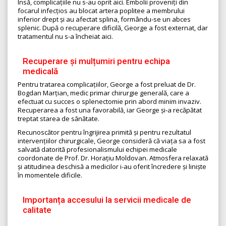
Însă, complicațiile nu s-au oprit aici. Embolii proveniți din
focarul infecțios au blocat artera poplitee a membrului
inferior drept și au afectat splina, formându-se un abces
splenic. După o recuperare dificilă, George a fost externat, dar
tratamentul nu s-a încheiat aici.
Recuperare și mulțumiri pentru echipa
medicală
Pentru tratarea complicațiilor, George a fost preluat de Dr.
Bogdan Marțian, medic primar chirurgie generală, care a
efectuat cu succes o splenectomie prin abord minim invaziv.
Recuperarea a fost una favorabilă, iar George și-a recăpătat
treptat starea de sănătate.
Recunoscător pentru îngrijirea primită și pentru rezultatul
intervențiilor chirurgicale, George consideră că viața sa a fost
salvată datorită profesionalismului echipei medicale
coordonate de Prof. Dr. Horațiu Moldovan. Atmosfera relaxată
și atitudinea deschisă a medicilor i-au oferit încredere și liniște
în momentele dificile.
Importanța accesului la servicii medicale de
calitate