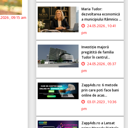
Maria Tudor:
dezvoltarea economică
.2026 , 09:15 am
a municipiului Râmnicu ...
24.05.2026 , 10:41
pm
Investiție majoră
pregătită de familia
Tudor în centrul...
24.05.2026 , 05:37
pm
ZappAds.ro: 6 metode
prin care poti face bani
online de acas...
03.01.2023 , 10:36
pm
ZappAds.ro a Lansat