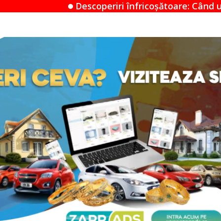
periri înfricoșătoare: Când un Airbnb devine un mist