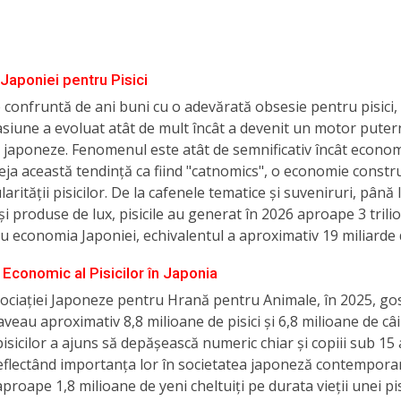
Japoniei pentru Pisici
 confruntă de ani buni cu o adevărată obsesie pentru pisici, 
siune a evoluat atât de mult încât a devenit un motor putern
japoneze. Fenomenul este atât de semnificativ încât economi
ja această tendință ca fiind "catnomics", o economie constru
arității pisicilor. De la cafenele tematice și suveniruri, până 
 și produse de lux, pisicile au generat în 2026 aproape 3 trili
u economia Japoniei, echivalentul a aproximativ 19 miliarde d
 Economic al Pisicilor în Japonia
sociației Japoneze pentru Hrană pentru Animale, în 2025, go
veau aproximativ 8,8 milioane de pisici și 6,8 milioane de câi
sicilor a ajuns să depășească numeric chiar și copiii sub 15 
eflectând importanța lor în societatea japoneză contempora
proape 1,8 milioane de yeni cheltuiți pe durata vieții unei pis