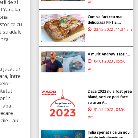
pm
ții de zi
rul Yanaka
Zona
Cum sa faci cea mai
delicioasa PIFTIE.....
storice cu
23.12.2022 , 11:34 am
e stradale
inza
A murit Andrew Tate!?...
04.01.2023 , 05:50
u jucat un
pm
ara, între
selor
statut
Daca 2022 nu a fost prea
bland, vezi ce poti face
or în
sa ai un A...
 laba
31.12.2022 , 04:59
iecare
pm
ile l-au
India speriata de un nou
val de imbolnaviri cu