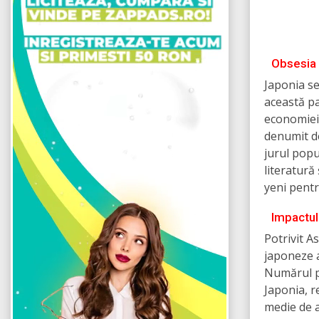
Obsesia 
Japonia se
această pa
economiei 
denumit de
jurul popul
literatură
yeni pentr
Impactul
Potrivit A
japoneze a
Numărul pi
Japonia, r
medie de a