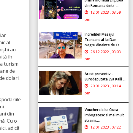
prima Moneda Digitala
din Romania dintr-...
12.01.2023 , 03:59
pm
Incredibil! Mesajul
iar
Transant al lui Dan
ic al
Negru dinainte de Cr...
știi au
26.12.2022 , 03:03
ită în
pm
la turism,
oane de
Arest preventiv -
e dolari.
Eurodeputata Eva Kaili ...
20.01.2023 , 09:14
pm
spodăriile
ni.
Voucherele lui Ciuca
ani din
imbogatesc si mai mult
nă. Cu o
strainii....
12.01.2023 , 07:22
ici, adică