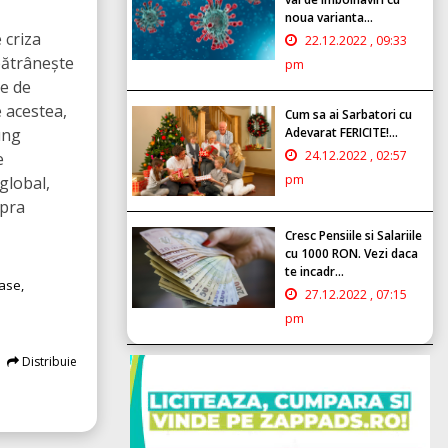
noua varianta...
 criza
22.12.2022 , 09:33
bătrânește
pm
le de
 acestea,
Cum sa ai Sarbatori cu
Adevarat FERICITE!...
ung
24.12.2022 , 02:57
e
pm
global,
upra
Cresc Pensiile si Salariile
cu 1000 RON. Vezi daca
te incadr...
ase,
27.12.2022 , 07:15
pm
Distribuie