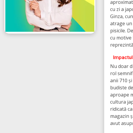
aproximati
cu zi a ja
Ginza, cun
atrage un 
pisicile. D
cu motive 
reprezintă
Impactul 
Nu doar din
rol semnif
anii 710 ș
budiste de
aproape mi
cultura ja
ridicată c
magazin și
avut asupra