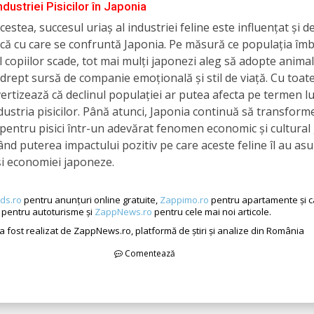
Industriei Pisicilor în Japonia
estea, succesul uriaș al industriei feline este influențat și de
că cu care se confruntă Japonia. Pe măsură ce populația îm
 copiilor scade, tot mai mulți japonezi aleg să adopte anima
rept sursă de companie emoțională și stil de viață. Cu toate
vertizează că declinul populației ar putea afecta pe termen l
ndustria pisicilor. Până atunci, Japonia continuă să transform
 pentru pisici într-un adevărat fenomen economic și cultural 
d puterea impactului pozitiv pe care aceste feline îl au as
 și economiei japoneze.
ds.ro
pentru anunțuri online gratuite,
Zappimo.ro
pentru apartamente și c
pentru autoturisme și
ZappNews.ro
pentru cele mai noi articole.
 a fost realizat de ZappNews.ro, platformă de știri și analize din România
Comentează