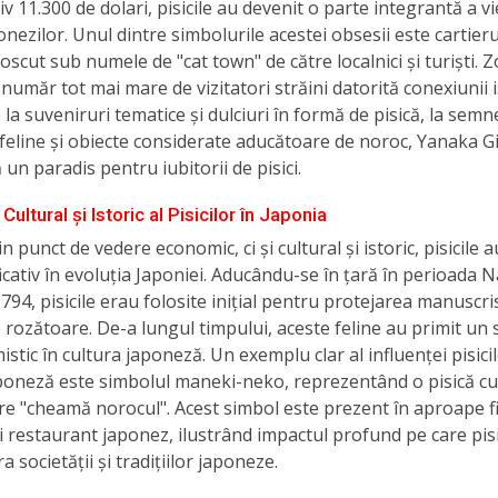
v 11.300 de dolari, pisicile au devenit o parte integrantă a vie
ponezilor. Unul dintre simbolurile acestei obsesii este cartie
oscut sub numele de "cat town" de către localnici și turiști. 
număr tot mai mare de vizitatori străini datorită conexiunii i
e la suveniruri tematice și dulciuri în formă de pisică, la semn
feline și obiecte considerate aducătoare de noroc, Yanaka G
 un paradis pentru iubitorii de pisici.
Cultural și Istoric al Pisicilor în Japonia
 punct de vedere economic, ci și cultural și istoric, pisicile a
icativ în evoluția Japoniei. Aducându-se în țară în perioada N
i 794, pisicile erau folosite inițial pentru protejarea manuscri
 rozătoare. De-a lungul timpului, aceste feline au primit un 
stic în cultura japoneză. Un exemplu clar al influenței pisicil
poneză este simbolul maneki-neko, reprezentând o pisică cu
are "cheamă norocul". Acest simbol este prezent în aproape f
 restaurant japonez, ilustrând impactul profund pe care pisic
 societății și tradițiilor japoneze.