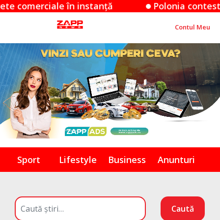
ciale în instanță
Polonia contestă decizia 
Contul Meu
Sport
Lifestyle
Business
Anunturi
Caută