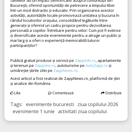
familiilor au un impact semnificativ asupra comunității din
București, oferind oportunități de petrecere a timpului liber
într-un mod distractiv și educativ. Prin organizarea acestor
activități, autoritățile locale promovează unitatea și bucuria în
rândul locuitorilor orașului, consolidând legăturile între
generații și oferind un cadru propice pentru dezvoltarea
personală a copiilor. Întrebare pentru viitor: Cum pot fi extinse
și diversificate aceste evenimente pentru a atrage un public și
mai larg și a oferi o experiență memorabilă tuturor
participanților?
Publică gratuit produse și servicii pe
ZappAds.ro
, apartamente
și terenuri pe
Zappimo.ro
, autoturisme pe
AutoZapp.ro
și
urmărește știrile zilei pe
ZappNews.ro
.
Acest articol a fost realizat de ZappNews.ro, platformă de știri
și analize din România
Like
Comentează
Distribuie
Tags: evenimente bucuresti ziua copilului 2026
evenimente 1 iunie activitati ziua copilului