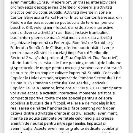
evenimentului „Orașul Meseriilor”, un traseu interactiv care
promovează descoperirea diferitelor domenii și activități
practice pentru copii. Subtitlu: Activități diverse în zonele
Canton Băneasa și Parcul Florilor În zona Canton Băneasa, din
Pădurea Băneasa, copiii se pot bucura de terenuri pentru
baschet 3×3, volei și mini-fotbal, dar și de zone interactive
pentru diverse activități în aer liber, inclusiv trambuline,
badminton și tenis de masă. Mai mult, vor exista activități
organizate împreună cu Federația Română de Scrabble și
Federația Română de Ciclism, oferind oportunități diverse
pentru toate vârstele. În același timp, Parcul Florilor din
Sectorul 2 va găzdui proiectul „Ziua Copilăriei. Ziua Bucuriei”,
oferind ateliere, sesiuni de face painting, modelaj de baloane
și spectacole de magie pentru micuții și seniorii care doresc să
se bucure de un timp de calitate împreună. Subtitlu: Festivalul
Copiilor la Hala Laminor, organizat de Primăria Sectorului 3 Pe
1 iunie 2026, Primăria Sectorului 3 va găzdui „Festivalul
Copiilor” la Hala Laminor, între orele 11:00 și 20:00. Participanții
vor avea acces la activități interactive, momente artistice și
competiții sportive, toate create special pentru a celebra
copilăria și bucuria de a fi copil. Atelierele de modelaj în lut,
realizarea de hârtie handmade și face painting vor fi doar
câteva dintre activitățile oferite în cadrul acestui eveniment,
menite să aducă zâmbete pe fețele celor mici și să creeze
amintiri de neuitat pentru întreaga familie. Impactul și
semnificația: Aceste evenimente gratuite dedicate copiilor și