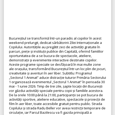
Bucureștiul se transformă într-un paradis al copiilor în acest
weekend prelungit, dedicat sărbătoririi Zilei Internaționale a
Copilului. Autoritățile au pregătit zeci de activități gratuite în
parcuri, piețe și instituții publice din Capitală, oferind famililor
oportunitatea de a se bucura de spectacole, ateliere,
demonstrații și evenimente interactive destinate copiilor.
Aceste programe speciale se desfășoară în mai multe zone
ale orașului, transformând Bucureștiul într-un loc plin de jocuri,
creativitate și aventuri în aer liber. Subtitlu: Programul
„Sectorul 1 Animat” aduce distracție tuturor Primăria Sectorului
1 organizează evenimentul „Sectorul 1 Animat” în perioada 30
mai - 1 iunie 2026. Timp de trei zile, șapte locații din București
vor găzdui activități speciale pentru copii și familiile acestora.
De la orele 10:00 până la 21:00, participanții se pot bucura de
activități sportive, ateliere educative, spectacole și proiecții de
film în aer liber, toate accesibile gratuit pentru public. Strada
Copilului și strada Radu Beller vor avea restricții temporare de
circulație, iar Parcul Bazilescu va fi gazda principală a