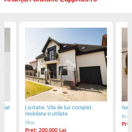
gilat
Licitatie: Vila de lux complet
Gean
mobilata si utilata
Bra
Ilfov
Pret
Pret: 200.000 Lei