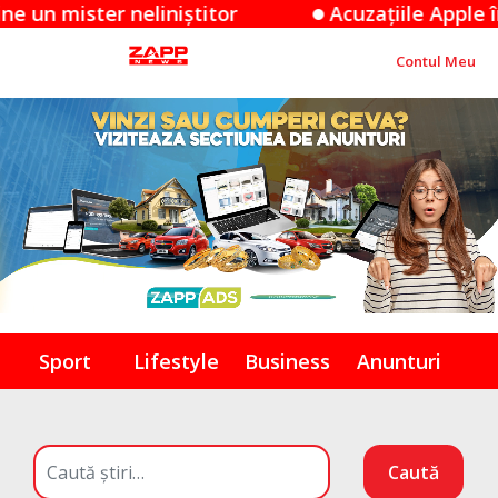
ster neliniștitor
Acuzațiile Apple împotriv
Contul Meu
Sport
Lifestyle
Business
Anunturi
Caută