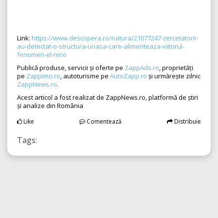
Link:
https://www.descopera.ro/natura/21077247-cercetatorii-
au-detectat-o-structura-uriasa-care-alimenteaza-viitorul-
fenomen-el-nino
Publică produse, servicii și oferte pe
ZappAds.ro
, proprietăți
pe
Zappimo.ro
, autoturisme pe
AutoZapp.ro
și urmărește zilnic
ZappNews.ro
.
Acest articol a fost realizat de ZappNews.ro, platformă de știri
și analize din România
Like
Comentează
Distribuie
Tags: