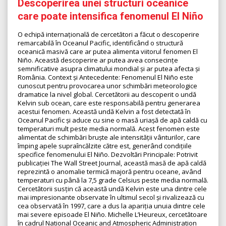
Descoperirea unei structuri oceanice
care poate intensifica fenomenul El Niño
O echipă internațională de cercetători a făcut o descoperire
remarcabilă în Oceanul Pacific, identificând o structură
oceanică masivă care ar putea alimenta viitorul fenomen El
Niño. Această descoperire ar putea avea consecințe
semnificative asupra climatului mondial și ar putea afecta și
România. Context și Antecedente: Fenomenul El Niño este
cunoscut pentru provocarea unor schimbări meteorologice
dramatice la nivel global. Cercetătorii au descoperit o undă
Kelvin sub ocean, care este responsabilă pentru generarea
acestui fenomen. Această undă Kelvin a fost detectată în
Oceanul Pacific și aduce cu sine o masă uriașă de apă caldă cu
temperaturi mult peste media normală. Acest fenomen este
alimentat de schimbări bruște ale intensității vânturilor, care
împing apele supraîncălzite către est, generând condițiile
specifice fenomenului El Niño. Dezvoltări Principale: Potrivit
publicației The Wall Street Journal, această masă de apă caldă
reprezintă o anomalie termică majoră pentru oceane, având
temperaturi cu până la 7,5 grade Celsius peste media normală.
Cercetătorii susțin că această undă Kelvin este una dintre cele
mai impresionante observate în ultimul secol și rivalizează cu
cea observată în 1997, care a dus la apariția unuia dintre cele
mai severe episoade El Niño. Michelle L’Heureux, cercetătoare
în cadrul National Oceanic and Atmospheric Administration