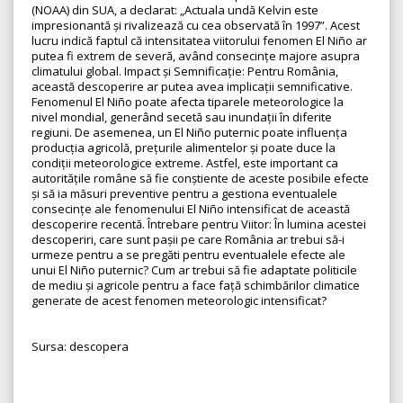
(NOAA) din SUA, a declarat: „Actuala undă Kelvin este
impresionantă și rivalizează cu cea observată în 1997”. Acest
lucru indică faptul că intensitatea viitorului fenomen El Niño ar
putea fi extrem de severă, având consecințe majore asupra
climatului global. Impact și Semnificație: Pentru România,
această descoperire ar putea avea implicații semnificative.
Fenomenul El Niño poate afecta tiparele meteorologice la
nivel mondial, generând secetă sau inundații în diferite
regiuni. De asemenea, un El Niño puternic poate influența
producția agricolă, prețurile alimentelor și poate duce la
condiții meteorologice extreme. Astfel, este important ca
autoritățile române să fie conștiente de aceste posibile efecte
și să ia măsuri preventive pentru a gestiona eventualele
consecințe ale fenomenului El Niño intensificat de această
descoperire recentă. Întrebare pentru Viitor: În lumina acestei
descoperiri, care sunt pașii pe care România ar trebui să-i
urmeze pentru a se pregăti pentru eventualele efecte ale
unui El Niño puternic? Cum ar trebui să fie adaptate politicile
de mediu și agricole pentru a face față schimbărilor climatice
generate de acest fenomen meteorologic intensificat?
Sursa: descopera