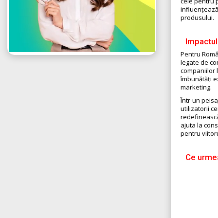
cele pentru 
influențează
produsului.
Impactul 
Pentru Români
legate de con
companiilor 
îmbunătăți ex
marketing.
Într-un peisa
utilizatorii 
redefinească 
ajuta la cons
pentru viitor
Ce urmea