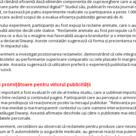
 să rămână eficientă dacă eliminăm componenta de supraveghere care a a
are parte din ecosistemul digital?" Studiul său, publicat în revista Journal
se bazează pe patru experimente realizate cu participarea a peste 1.00
ecare având scopul de a evalua eficiența publicității generată de AI.
mului experiment, participanții au fost expuși la reclame animate, care s-a
ultă atenție decât cele statice. "Reclamele animate au fost percepute ca f
eea ce a dus la o imagine mai favorabilă asupra brandurilor și o intenție 
a declarat Diwanji. Aceste constatări sugerează că forma și prezentarea r
l în impactul său.
periment a investigat poziționarea reclamelor, demonstrând că cele integra
rticolelor au performanțe superioare comparativ cu cele plasate în margini
rate. Aceasta sugerează că utilizatorii preferă o experiență publicitară mai
ruzivă.
 promițătoare pentru viitorul publicității
 important a fost evaluat în cel de-al treilea studiu, care a subliniat impor
între reclamă și conținutul paginii. Participanții care au perceput o armoni
 mai predispuși să reacționeze pozitiv la mesajul publicitar. "Relevanța p
t mai imediat și mai transparent: contextul cu care oamenii interacționează
dăugat Diwanji. Această afirmație deschide uși către o publicitate mai etic
datele personale.
xperiment, cercetătorii au observat că reclamele pentru produse care necesi
um ar fi automobilele și asigurările medicale, au generat reacții mai puter