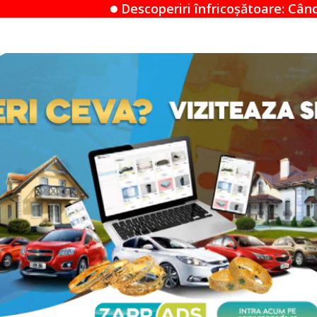
escoperiri înfricoșătoare: Când un Airbnb devine un 