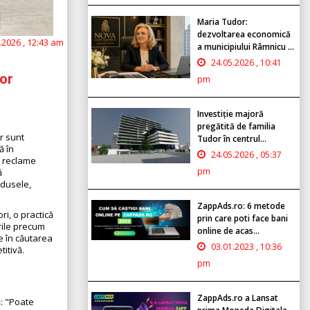
Maria Tudor:
dezvoltarea economică
.2026 , 12:43 am
a municipiului Râmnicu ...
24.05.2026 , 10:41
lor
pm
Investiție majoră
pregătită de familia
or sunt
Tudor în centrul...
ă în
24.05.2026 , 05:37
ea reclame
pm
ă
odusele,
ZappAds.ro: 6 metode
ri, o practică
prin care poti face bani
ările precum
online de acas...
e în căutarea
03.01.2023 , 10:36
itivă.
pm
ZappAds.ro a Lansat
ă: "Poate