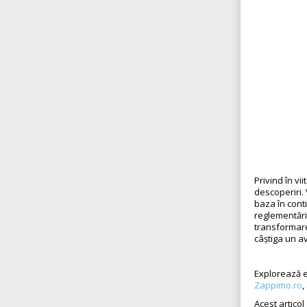
Privind în v
descoperiri.
baza în conti
reglementări
transformare
câștiga un av
Explorează e
Zappimo.ro
,
Acest articol