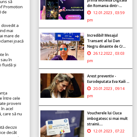
prima Moneda Digitala
juns să
din Romania dintr-...
 of Promotion
0 de
12.01.2023 , 03:59
pm
u dovedit a
iind mai
Incredibil! Mesajul
mai mare de
Transant al lui Dan
eclamei joacă
Negru dinainte de Cr...
26.12.2022 , 03:03
te în
 sau în
pm
 fluidă și
Arest preventiv -
Eurodeputata Eva Kaili ...
20.01.2023 , 09:14
tanța
pm
e între cele
oate proveni
 în acel
Voucherele lui Ciuca
ă, care să nu
imbogatesc si mai mult
strainii....
tă decizii
12.01.2023 , 07:22
nice decât