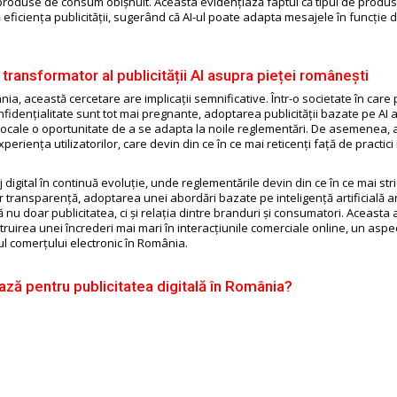
produse de consum obișnuit. Aceasta evidențiază faptul că tipul de produ
 eficiența publicității, sugerând că AI-ul poate adapta mesajele în funcție 
transformator al publicității AI asupra pieței românești
a, această cercetare are implicații semnificative. Într-o societate în care
fidențialitate sunt tot mai pregnante, adoptarea publicității bazate pe AI 
locale o oportunitate de a se adapta la noile reglementări. De asemenea, 
periența utilizatorilor, care devin din ce în ce mai reticenți față de practic
j digital în continuă evoluție, unde reglementările devin din ce în ce mai stri
cer transparență, adoptarea unei abordări bazate pe inteligență artificială a
nu doar publicitatea, ci și relația dintre branduri și consumatori. Aceasta 
truirea unei încrederi mai mari în interacțiunile comerciale online, un aspec
ul comerțului electronic în România.
ză pentru publicitatea digitală în România?