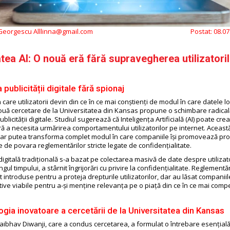
 Georgescu Alllinna@gmail.com
Postat:
08.07
atea AI: O nouă eră fără supravegherea utilizatori
 publicității digitale fără spionaj
n care utilizatorii devin din ce în ce mai conștienți de modul în care datele l
 nouă cercetare de la Universitatea din Kansas propune o schimbare radical
licității digitale. Studiul sugerează că Inteligența Artificială (AI) poate cr
ră a necesita urmărirea comportamentului utilizatorilor pe internet. Aceast
ar putea transforma complet modul în care companiile își promovează pr
 de povara reglementărilor stricte legate de confidențialitate.
digitală tradițională s-a bazat pe colectarea masivă de date despre utilizato
ngul timpului, a stârnit îngrijorări cu privire la confidențialitate. Reglement
introduse pentru a proteja drepturile utilizatorilor, dar au lăsat companiil
ive viabile pentru a-și menține relevanța pe o piață din ce în ce mai compet
gia inovatoare a cercetării de la Universitatea din Kansas
aibhav Diwanji, care a condus cercetarea, a formulat o întrebare esențial