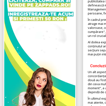
publicitatea
definească m
Management, 
persoane, fi
În cadrul pri
atrage mai m
valoroase, c
cumpărare", 
un rol crucia
Al doilea ex
conținutul a
secțiuni sepa
mai puțin int
Concluzii
Un alt aspect
concordanței 
două au fost
din ceva mul
moment", a a
depindă de 
În ultimul e
mai atente, c