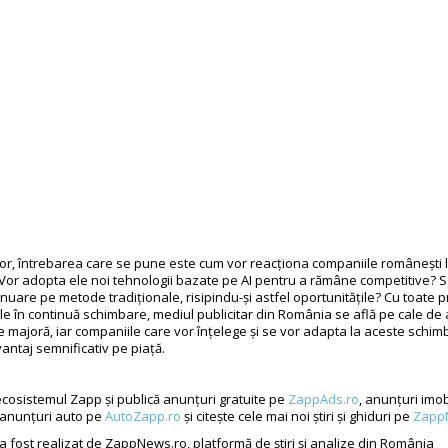
iitor, întrebarea care se pune este cum vor reacționa companiile românești 
 Vor adopta ele noi tehnologii bazate pe AI pentru a rămâne competitive? 
nuare pe metode tradiționale, risipindu-și astfel oportunitățile? Cu toate pr
le în continuă schimbare, mediul publicitar din România se află pe cale de 
 majoră, iar companiile care vor înțelege și se vor adapta la aceste schim
antaj semnificativ pe piață.
cosistemul Zapp și publică anunțuri gratuite pe
ZappAds.ro
, anunțuri imob
 anunțuri auto pe
AutoZapp.ro
și citește cele mai noi știri și ghiduri pe
Zapp
 a fost realizat de ZappNews.ro, platformă de știri și analize din România