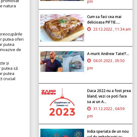
s promovat
pm
de natura
Cum sa faci cea mai
delicioasa PIFTIE.....
23.12.2022 , 11:34 am
 preocupările
ar putea oferi
ar putea
i invazive de
A murit Andrew Tate!?...
04.01.2023 , 05:50
cte și
pm
r putea să
ar putea
t crucial
Daca 2022 nu a fost prea
bland, vezi ce poti face
sa ai un A...
31.12.2022 , 04:59
pm
India speriata de un nou
val de imbolnaviri cu