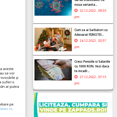
noua varianta...
22.12.2022 , 09:33
pm
Cum sa ai Sarbatori cu
Adevarat FERICITE!...
24.12.2022 , 02:57
pm
Cresc Pensiile si Salariile
cu 1000 RON. Vezi daca
la aceste
te incadr...
Sau se vor
27.12.2022 , 07:15
ovocările și
a suferi o
pm
bări ar putea
iliare pe
News.ro
.