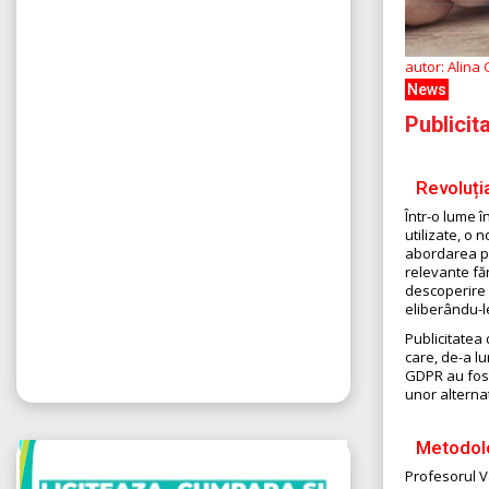
autor: Alina
News
Publicit
Revoluția
Într-o lume î
utilizate, o
abordarea pub
relevante fă
descoperire 
eliberându-le
Publicitatea 
care, de-a lu
GDPR au fost 
unor alternat
Metodolo
Profesorul V