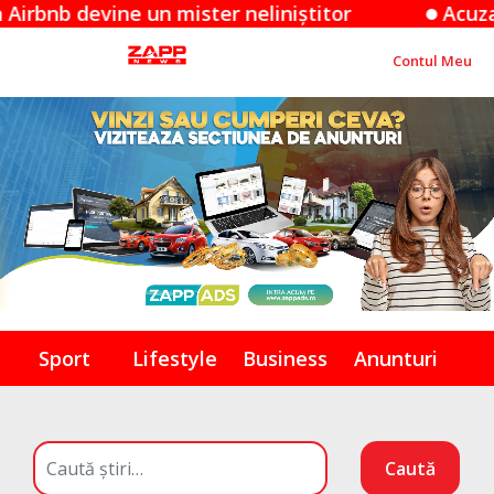
evine un mister neliniștitor
Acuzațiile App
Contul Meu
Sport
Lifestyle
Business
Anunturi
Caută