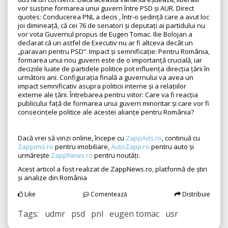
vor susține formarea unui guvern între PSD și AUR. Direct
quotes: Conducerea PNL a decis , într-o ședință care a avut loc
joi dimineață, că cei 76 de senatori și deputați ai partidului nu
vor vota Guvernul propus de Eugen Tomac. Ilie Bolojan a
declarat că un astfel de Executiv nu ar fi altceva decât un
„paravan pentru PSD”. Impact și semnificație: Pentru România,
formarea unui nou guvern este de o importanță crucială, iar
deciziile luate de partidele politice pot influența direcția țării în
următorii ani. Configurația finală a guvernului va avea un
impact semnificativ asupra politicii interne și a relațiilor
externe ale țării. Întrebarea pentru viitor: Care va fi reacția
publicului față de formarea unui guvern minoritar și care vor fi
consecințele politice ale acestei alianțe pentru România?
Dacă vrei să vinzi online, începe cu
ZappAds.ro
, continuă cu
Zappimo.ro
pentru imobiliare,
AutoZapp.ro
pentru auto și
urmărește
ZappNews.ro
pentru noutăți.
Acest articol a fost realizat de ZappNews.ro, platformă de știri
și analize din România
Like
Comentează
Distribuie
Tags: udmr psd pnl eugen tomac usr