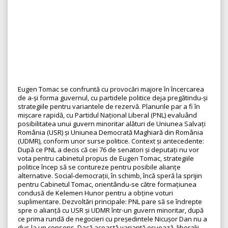
Eugen Tomac se confruntă cu provocări majore în încercarea
de a-și forma guvernul, cu partidele politice deja pregătindu-și
strategiile pentru variantele de rezervă. Planurile par a fi în
mișcare rapidă, cu Partidul Național Liberal (PNL) evaluând
posibilitatea unui guvern minoritar alături de Uniunea Salvați
România (USR) și Uniunea Democrată Maghiară din România
(UDMR), conform unor surse politice. Context și antecedente:
După ce PNL a decis că cei 76 de senatori și deputați nu vor
vota pentru cabinetul propus de Eugen Tomac, strategiile
politice încep să se contureze pentru posibile alianțe
alternative. Social-democrații, în schimb, încă speră la sprijin
pentru Cabinetul Tomac, orientându-se către formațiunea
condusă de Kelemen Hunor pentru a obține voturi
suplimentare. Dezvoltări principale: PNL pare să se îndrepte
spre o alianță cu USR și UDMR într-un guvern minoritar, după
ce prima rundă de negocieri cu președintele Nicușor Dan nu a
dus la un consens. Dacă această variantă eșuează, liberalii