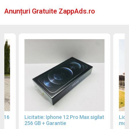
Anunțuri Gratuite ZappAds.ro
2016
Licitatie: Iphone 12 Pro Max sigilat
Lici
256 GB + Garantie
mobi