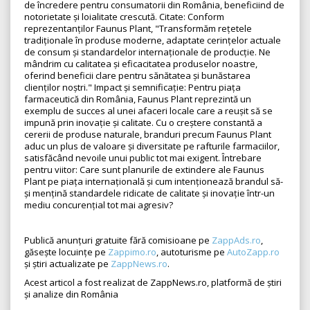
de încredere pentru consumatorii din România, beneficiind de
notorietate și loialitate crescută. Citate: Conform
reprezentanților Faunus Plant, "Transformăm rețetele
tradiționale în produse moderne, adaptate cerințelor actuale
de consum și standardelor internaționale de producție. Ne
mândrim cu calitatea și eficacitatea produselor noastre,
oferind beneficii clare pentru sănătatea și bunăstarea
clienților noștri." Impact și semnificație: Pentru piața
farmaceutică din România, Faunus Plant reprezintă un
exemplu de succes al unei afaceri locale care a reușit să se
impună prin inovație și calitate. Cu o creștere constantă a
cererii de produse naturale, branduri precum Faunus Plant
aduc un plus de valoare și diversitate pe rafturile farmaciilor,
satisfăcând nevoile unui public tot mai exigent. Întrebare
pentru viitor: Care sunt planurile de extindere ale Faunus
Plant pe piața internațională și cum intenționează brandul să-
și mențină standardele ridicate de calitate și inovație într-un
mediu concurențial tot mai agresiv?
Publică anunțuri gratuite fără comisioane pe
ZappAds.ro
,
găsește locuințe pe
Zappimo.ro
, autoturisme pe
AutoZapp.ro
și știri actualizate pe
ZappNews.ro
.
Acest articol a fost realizat de ZappNews.ro, platformă de știri
și analize din România