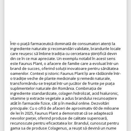
Într-o piață farmaceutică dominată de consumatori atenți la
ingrediente naturale și recomandări validate, brandurile locale
care reușesc să îmbine tradiția cu cercetarea științifică devin
din ce în ce mai apreciate. Un exemplu notabil în acest sens
este Faunus Plant, o afacere de familie care a evoluat într-un
brand de succes, oferind soluții inovatoare pentru sănătatea
oamenilor. Context și istoric: Faunus Plant își are rădăcinile într-
o tradiție veche de plante medicinale și remedii naturale,
transformându-se treptat într-un jucător de frunte pe piața
suplimentelor naturale din România. Combinația de
ingrediente standardizate, colagen hidrolizat, acid hialuronic,
vitamine și extracte vegetale a adus brandului recunoaștere
atât în farmaciile fizice, cât și în mediul online. Dezvoltări
principale: Cu o cifră de afaceri de aproximativ 60 de milioane
de lei în 2025, Faunus Plant a demonstrat că se adaptează
nevoilor pieței, oferind produse de calitate superioară,
recunoscute pentru eficacitatea lor. Brandul, cunoscut pentru
gama sa de produse Colagenus, a reușit să devină un nume