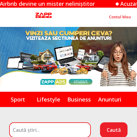
evine un mister neliniștitor
Acuzațiile App
Contul Meu
Sport
Lifestyle
Business
Anunturi
Caută