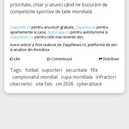
prioritate, chiar și atunci când ne bucurăm de
competițiile sportive de talie mondială.
ZappAds.ro
pentru anunțuri gratuite,
Zappimo.ro
pentru
apartamente și case,
AutoZapp.ro
pentru autoturisme și
ZappNews.ro
pentru cele mai recente știri.
Acest articol a fost realizat de ZappNews.ro, platformă de știri
și analize din România
Like
Comentează
Distribuie
Tags: fotbal suporteri securitate fifa
campionatul mondial cupa mondiala infractori
cibernetici site fals cm 2026 cyberattack