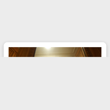
Posted:
09.08.2026 , 04:39 am
Controverse pe Legea Integrității:
News
România poate pierde milioane din
fonduri europene...