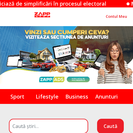
cări în procesul electoral
Măsuri controver
Contul Meu
Sport
Lifestyle
Business
Anunturi
Caută