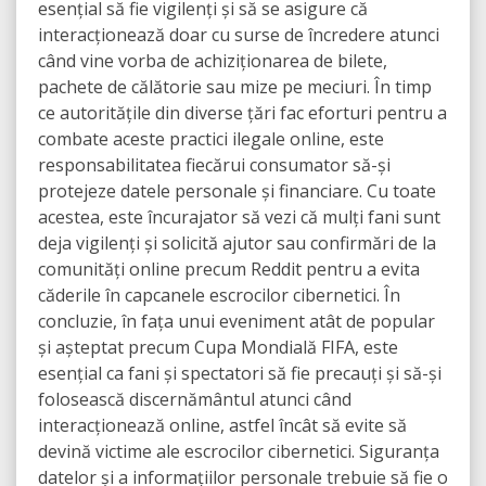
esențial să fie vigilenți și să se asigure că
interacționează doar cu surse de încredere atunci
când vine vorba de achiziționarea de bilete,
pachete de călătorie sau mize pe meciuri. În timp
ce autoritățile din diverse țări fac eforturi pentru a
combate aceste practici ilegale online, este
responsabilitatea fiecărui consumator să-și
protejeze datele personale și financiare. Cu toate
acestea, este încurajator să vezi că mulți fani sunt
deja vigilenți și solicită ajutor sau confirmări de la
comunități online precum Reddit pentru a evita
căderile în capcanele escrocilor cibernetici. În
concluzie, în fața unui eveniment atât de popular
și așteptat precum Cupa Mondială FIFA, este
esențial ca fani și spectatori să fie precauți și să-și
folosească discernământul atunci când
interacționează online, astfel încât să evite să
devină victime ale escrocilor cibernetici. Siguranța
datelor și a informațiilor personale trebuie să fie o