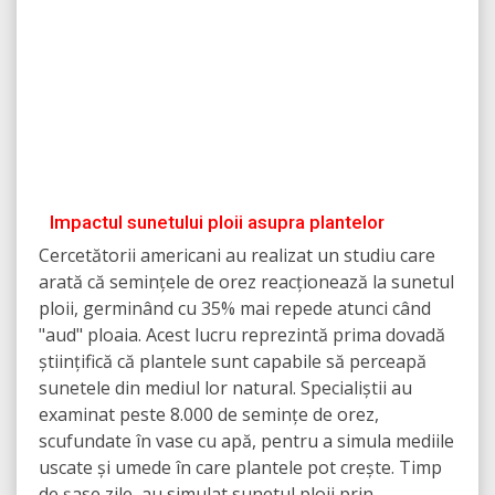
Impactul sunetului ploii asupra plantelor
Cercetătorii americani au realizat un studiu care
arată că semințele de orez reacționează la sunetul
ploii, germinând cu 35% mai repede atunci când
"aud" ploaia. Acest lucru reprezintă prima dovadă
științifică că plantele sunt capabile să perceapă
sunetele din mediul lor natural. Specialiștii au
examinat peste 8.000 de semințe de orez,
scufundate în vase cu apă, pentru a simula mediile
uscate și umede în care plantele pot crește. Timp
de șase zile, au simulat sunetul ploii prin