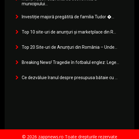
municipiului...
Investiție majoră pregătită de familia Tudor �...
Top 10 site-uri de anunțuri și marketplace din R...
Top 20 Site-uri de Anunțuri din România – Unde...
Breaking News! Tragedie în fotbalul englez: Lege...
Ce dezvăluie Iranul despre presupusa bătaie cu ...
© 2026 zappnews.ro Toate drepturile rezervate