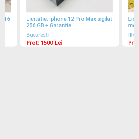
2016
Licitatie: Iphone 12 Pro Max sigilat
Lici
256 GB + Garantie
mobi
Bucuresti
Ilfov
Pret: 1500 Lei
Pret