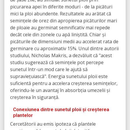
picurarea apei în diferite moduri - de la picături
mici la ploi abundente. Rezultatele au arătat că
semințele de orez din apropierea picăturilor mari
de ploaie au germinat semnificativ mai repede
decât cele din zonele cu apă liniștită. Chiar și
picăturile de dimensiuni medii au accelerat rata de
germinare cu aproximativ 15%. Unul dintre autorii
studiului, Nicholas Makris, a dezvăluit că "acest
studiu sugerează că semințele pot percepe
sunetul într-un mod care le ajută să
supraviețuiască". Energia sunetului ploii este
suficientă pentru a accelera creșterea semințelor,
oferindu-le un avantaj în absorbția umezelii și
creșterea în siguranță.
Conexiunea dintre sunetul ploii și creșterea
plantelor
Cercetătorii au emis ipoteza că plantele