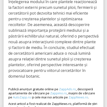
înțelegerea modului în care plantele reacționează
la factori externi precum sunetul ploii, fermierii și
cercetătorii pot dezvolta tehnici mai eficiente
pentru creșterea plantelor și optimizarea
recoltelor. De asemenea, această descoperire
subliniază importanța protejării mediului și a
păstrării echilibrului natural, oferind o perspectivă
nouă asupra interacțiunii complexe dintre plante
și factorii de mediu. În concluzie, studiul efectuat
de cercetătorii americani aduce o nouă lumină
asupra relației dintre sunetul ploii și creșterea
plantelor, oferind perspective interesante și
provocatoare pentru viitorul cercetărilor în
domeniul botanic.
Publică anunțuri gratuite online pe
ZappAds.ro
, descoperă
apartamente de vânzare pe
Zappimo.ro
, mașini de vânzare
pe
AutoZapp.ro
și cele mai noi articole pe
ZappNews.ro
.
Acest articol a fost realizat de ZappNews.ro, platformă de știri