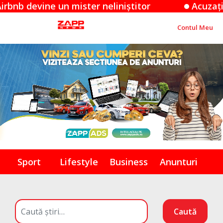
ne un mister neliniștitor
Acuzațiile Apple
Contul Meu
Sport
Lifestyle
Business
Anunturi
Caută