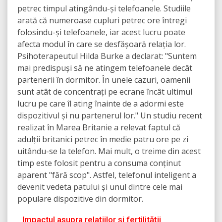
petrec timpul atingându-și telefoanele. Studiile
arată că numeroase cupluri petrec ore întregi
folosindu-și telefoanele, iar acest lucru poate
afecta modul în care se desfășoară relația lor.
Psihoterapeutul Hilda Burke a declarat: "Suntem
mai predispuși să ne atingem telefoanele decât
partenerii în dormitor. În unele cazuri, oamenii
sunt atât de concentrați pe ecrane încât ultimul
lucru pe care îl ating înainte de a adormi este
dispozitivul și nu partenerul lor." Un studiu recent
realizat în Marea Britanie a relevat faptul că
adulții britanici petrec în medie patru ore pe zi
uitându-se la telefon. Mai mult, o treime din acest
timp este folosit pentru a consuma conținut
aparent "fără scop". Astfel, telefonul inteligent a
devenit vedeta patului și unul dintre cele mai
populare dispozitive din dormitor.
Impactul asupra relațiilor și fertilității