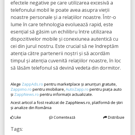
efectele negative pe care utilizarea excesivă a
telefonului mobil le poate avea asupra vieții
noastre personale și a relațiilor noastre. Într-o
lume în care tehnologia evoluează rapid, este
esențial să găsim un echilibru între utilizarea
dispozitivelor mobile și conexiunea autentică cu
cei din jurul nostru. Este crucial să ne îndreptăm
atenția către partenerii noștri și să acordăm
timpul și atenția cuvenită relațiilor noastre, în loc
să lăsăm telefonul să devină vedeta din dormitor.
Alege
ZappAds.ro
pentru marketplace și anunțuri gratuite,
Zappimo.ro
pentru imobiliare,
AutoZapp.ro
pentru piața auto
și
ZappNews.ro
pentru informații actualizate.
Acest articol a fost realizat de ZappNews.ro, platformă de știri
și analize din România
Like
Comentează
Distribuie
Tags: