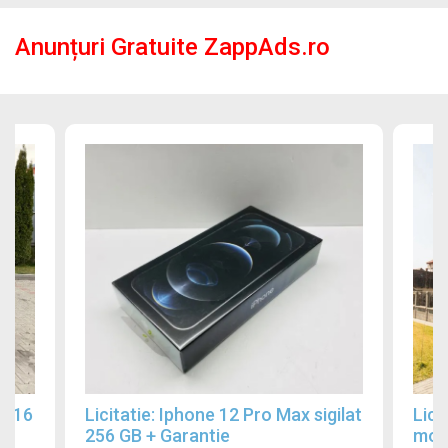
Anunțuri Gratuite ZappAds.ro
2016
Licitatie: Iphone 12 Pro Max sigilat
Lici
256 GB + Garantie
mobi