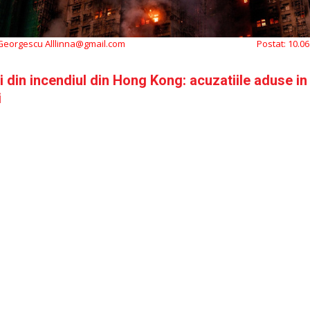
 Georgescu Alllinna@gmail.com
Postat:
10.06
ii din incendiul din Hong Kong: acuzatiile aduse in
i