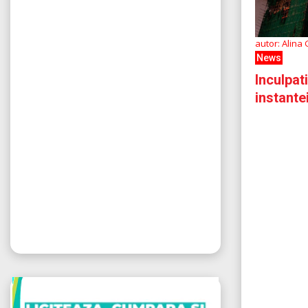
autor: Alina
News
Inculpat
instante