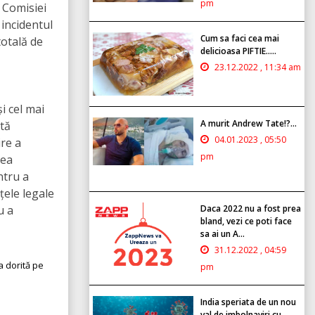
pm
 Comisiei
incidentul
Cum sa faci cea mai
totală de
delicioasa PIFTIE.....
23.12.2022 , 11:34 am
i cel mai
A murit Andrew Tate!?...
ată
04.01.2023 , 05:50
ire a
pm
tea
ntru a
țele legale
u a
Daca 2022 nu a fost prea
bland, vezi ce poti face
sa ai un A...
31.12.2022 , 04:59
a dorită pe
pm
India speriata de un nou
val de imbolnaviri cu