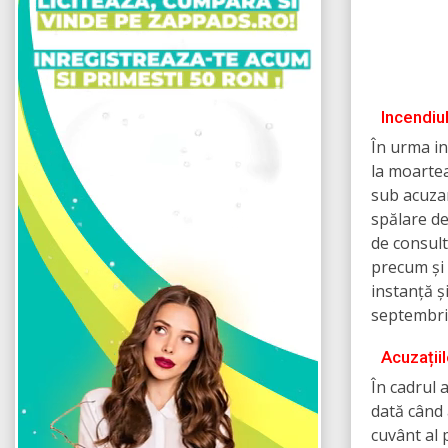
Incendiu
În urma in
la moarte
sub acuzar
spălare de 
de consult
precum și 
instanță ș
septembri
Acuzațiil
În cadrul a
dată când 
cuvânt al 