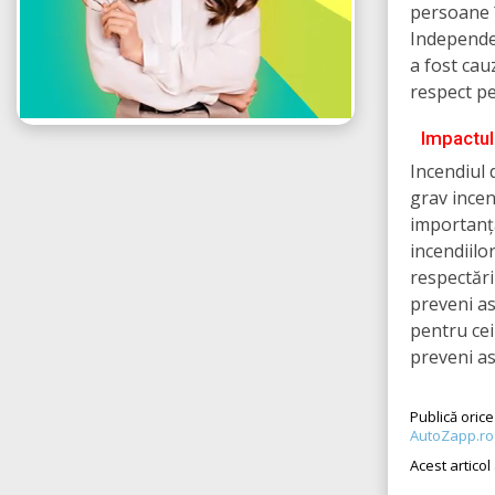
persoane î
Independen
a fost cauz
respect pe
Impactul
Incendiul 
grav incen
importanța
incendiilo
respectări
preveni as
pentru cei
preveni ast
Publică oric
AutoZapp.ro
Acest articol