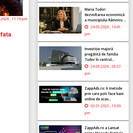
Maria Tudor:
dezvoltarea economică
.2026 , 11:19 pm
a municipiului Râmnicu ...
24.05.2026 , 10:41
 fata
pm
Investiție majoră
pregătită de familia
Tudor în centrul...
24.05.2026 , 05:37
pm
ZappAds.ro: 6 metode
prin care poti face bani
online de acas...
03.01.2023 , 10:36
pm
ZappAds.ro a Lansat