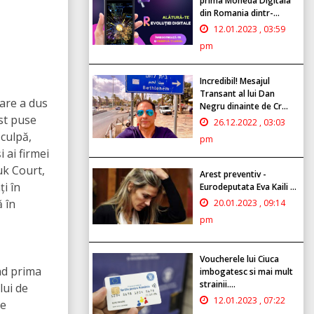
prima Moneda Digitala
din Romania dintr-...
12.01.2023 , 03:59
pm
Incredibil! Mesajul
Transant al lui Dan
are a dus
Negru dinainte de Cr...
st puse
26.12.2022 , 03:03
culpă,
pm
 ai firmei
uk Court,
Arest preventiv -
ți în
Eurodeputata Eva Kaili ...
ă în
20.01.2023 , 09:14
pm
Voucherele lui Ciuca
ind prima
imbogatesc si mai mult
strainii....
lui de
12.01.2023 , 07:22
de