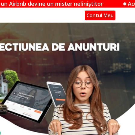
mister neliniștitor
Acuzațiile Apple împotr
Contul Meu