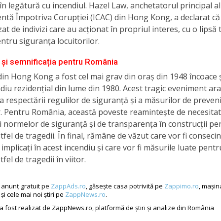
n legătură cu incendiul. Hazel Law, anchetatorul principal al
tă Împotriva Corupției (ICAC) din Hong Kong, a declarat că 
at de indivizi care au acționat în propriul interes, cu o lipsă 
ntru siguranța locuitorilor.
 și semnificația pentru România
din Hong Kong a fost cel mai grav din oraș din 1948 încoace ș
diu rezidențial din lume din 1980. Acest tragic eveniment ar
 respectării regulilor de siguranță și a măsurilor de preven
r. Pentru România, această poveste reamintește de necesita
i normelor de siguranță și de transparența în construcții pe
tfel de tragedii. În final, rămâne de văzut care vor fi consecin
 implicați în acest incendiu și care vor fi măsurile luate pentr
fel de tragedii în viitor.
e anunț gratuit pe
ZappAds.ro
, găsește casa potrivită pe
Zappimo.ro
, mașin
și cele mai noi știri pe
ZappNews.ro
.
 a fost realizat de ZappNews.ro, platformă de știri și analize din România