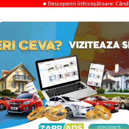
scoperiri înfricoșătoare: Când un Airbnb devine un 