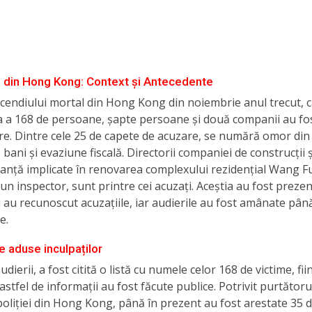
l din Hong Kong: Context și Antecedente
cendiului mortal din Hong Kong din noiembrie anul trecut, c
a a 168 de persoane, șapte persoane și două companii au fo
e. Dintre cele 25 de capete de acuzare, se numără omor din 
bani și evaziune fiscală. Directorii companiei de construcții și
anță implicate în renovarea complexului rezidențial Wang F
un inspector, sunt printre cei acuzați. Aceștia au fost prezen
i au recunoscut acuzațiile, iar audierile au fost amânate pân
e.
e aduse inculpaților
udierii, a fost citită o listă cu numele celor 168 de victime, fi
astfel de informații au fost făcute publice. Potrivit purtătoru
poliției din Hong Kong, până în prezent au fost arestate 35 