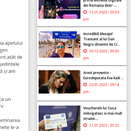
prima Moneda Digitala
din Romania dintr-...
12.01.2023 , 03:59
pm
Incredibil! Mesajul
Transant al lui Dan
ma apelului
Negru dinainte de Cr...
ugen
26.12.2022 , 03:03
nt atât de
pm
ședintele
ă și am
Arest preventiv -
Eurodeputata Eva Kaili ...
20.01.2023 , 09:14
pm
 ca un
ni
Voucherele lui Ciuca
imbogatesc si mai mult
strainii....
esemnarea
12.01.2023 , 07:22
nete le-a