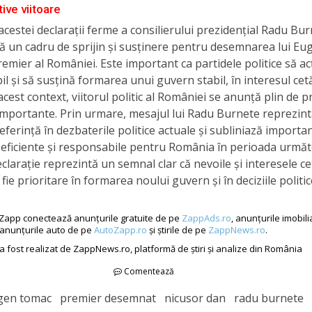
ive viitoare
acestei declarații ferme a consilierului prezidențial Radu Bur
ă un cadru de sprijin și susținere pentru desemnarea lui E
premier al României. Este important ca partidele politice să a
l și să susțină formarea unui guvern stabil, în interesul cetă
n acest context, viitorul politic al României se anunță plin de p
 importante. Prin urmare, mesajul lui Radu Burnete reprezin
eferință în dezbaterile politice actuale și subliniază importa
eficiente și responsabile pentru România în perioada următ
clarație reprezintă un semnal clar că nevoile și interesele ce
fie prioritare în formarea noului guvern și în deciziile politic
Zapp conectează anunțurile gratuite de pe
ZappAds.ro
, anunțurile imobil
 anunțurile auto de pe
AutoZapp.ro
și știrile de pe
ZappNews.ro
.
 a fost realizat de ZappNews.ro, platformă de știri și analize din România
Comentează
gen tomac premier desemnat nicusor dan radu burnete 