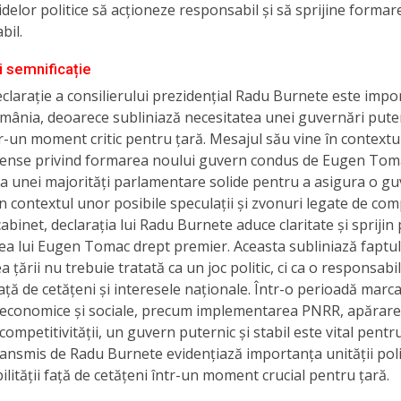
idelor politice să acționeze responsabil și să sprijine formar
bil.
i semnificație
clarație a consilierului prezidențial Radu Burnete este impo
ânia, deoarece subliniază necesitatea unei guvernări puter
tr-un moment critic pentru țară. Mesajul său vine în contextu
intense privind formarea noului guvern condus de Eugen Tom
a unei majorități parlamentare solide pentru a asigura o g
 În contextul unor posibile speculații și zvonuri legate de c
 cabinet, declarația lui Radu Burnete aduce claritate și sprijin
a lui Eugen Tomac drept premier. Aceasta subliniază faptul
 țării nu trebuie tratată ca un joc politic, ci ca o responsabil
ață de cetățeni și interesele naționale. Într-o perioadă marc
 economice și sociale, precum implementarea PNRR, apărarea
competitivității, un guvern puternic și stabil este vital pent
ansmis de Radu Burnete evidențiază importanța unității polit
lității față de cetățeni într-un moment crucial pentru țară.