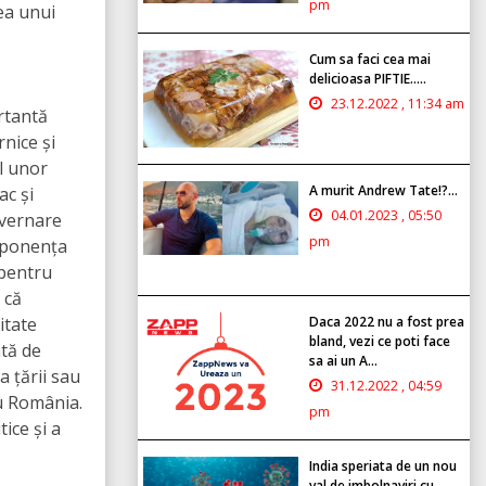
pm
ea unui
Cum sa faci cea mai
delicioasa PIFTIE.....
23.12.2022 , 11:34 am
rtantă
nice și
l unor
A murit Andrew Tate!?...
ac și
04.01.2023 , 05:50
uvernare
pm
omponența
 pentru
 că
itate
Daca 2022 nu a fost prea
bland, vezi ce poti face
ată de
sa ai un A...
 țării sau
31.12.2022 , 04:59
ru România.
pm
ice și a
India speriata de un nou
val de imbolnaviri cu