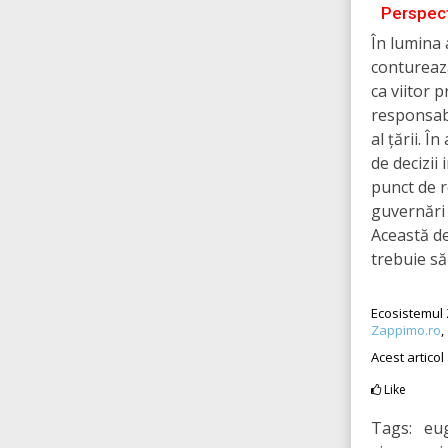
Perspect
În lumina 
contureaz
ca viitor 
responsabi
al țării. Î
de decizii
punct de r
guvernări 
Această de
trebuie să 
Ecosistemul 
Zappimo.ro
,
Acest articol
Like
Tags: eu