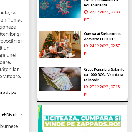
noua varianta...
nete, se
22.12.2022 , 09:33
ugen Tomac
pm
cționeze
țenilor și
Cum sa ai Sarbatori cu
Adevarat FERICITE!...
rovocări și
24.12.2022 , 02:57
tă un
pm
nța unei
oare.
tățenilor
Cresc Pensiile si Salariile
cu 1000 RON. Vezi daca
e viitoare.
te incadr...
27.12.2022 , 07:15
iare de pe
pm
Distribuie
burnete