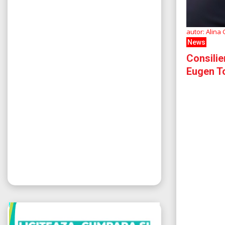
autor: Alina
News
Consilie
Eugen T