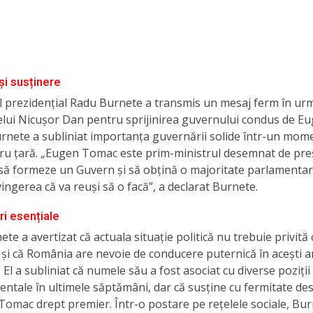
și susținere
l prezidențial Radu Burnete a transmis un mesaj ferm în ur
elui Nicușor Dan pentru sprijinirea guvernului condus de E
rnete a subliniat importanța guvernării solide într-un mome
ntru țară. „Eugen Tomac este prim-ministrul desemnat de pre
să formeze un Guvern și să obțină o majoritate parlamentar
ingerea că va reuși să o facă”, a declarat Burnete.
ri esențiale
te a avertizat că actuala situație politică nu trebuie privită
 și că România are nevoie de conducere puternică în acești a
. El a subliniat că numele său a fost asociat cu diverse poziții
ntale în ultimele săptămâni, dar că susține cu fermitate d
Tomac drept premier. Într-o postare pe rețelele sociale, Bur