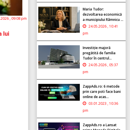
Maria Tudor:
dezvoltarea economică
.2026 , 09:08 pm
a municipiului Râmnicu ...
24.05.2026 , 10:41
 lui
pm
Investiție majoră
pregătită de familia
Tudor în centrul...
24.05.2026 , 05:37
pm
ZappAds.ro: 6 metode
prin care poti face bani
online de acas...
03.01.2023 , 10:36
pm
ZappAds.ro a Lansat