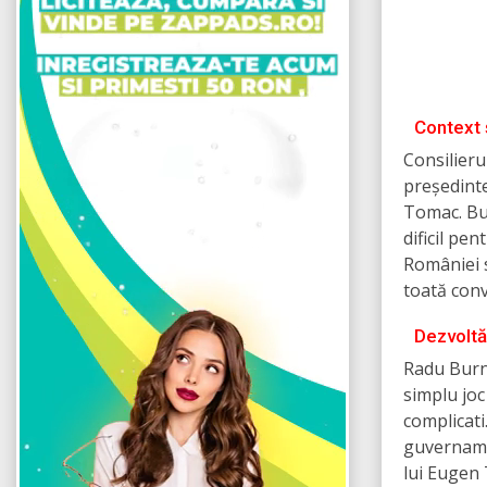
Context 
Consilieru
președint
Tomac. Bu
dificil pe
României 
toată conv
Dezvoltă
Radu Burne
simplu joc
complicati
guvername
lui Eugen 