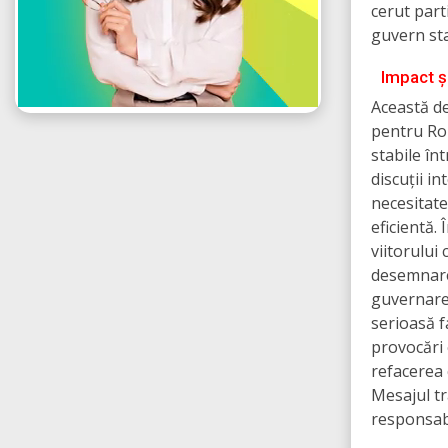
cerut part
guvern sta
Impact ș
Această de
pentru Rom
stabile în
discuții 
necesitate
eficientă.
viitorului
desemnare
guvernarea
serioasă f
provocări
refacerea 
Mesajul tr
responsabi