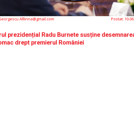
 Georgescu Alllinna@gmail.com
Postat:
10.06
rul prezidențial Radu Burnete susține desemnarea
omac drept premierul României