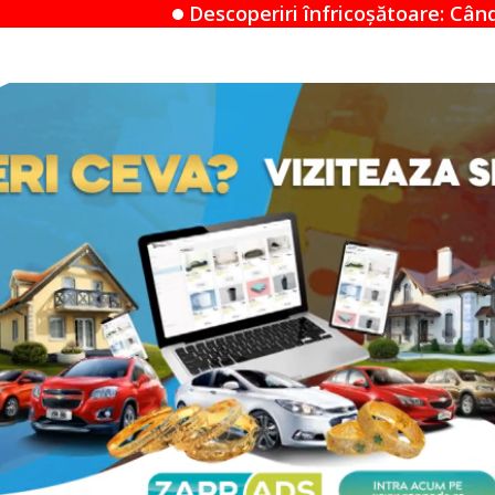
scoperiri înfricoșătoare: Când un Airbnb devine un 