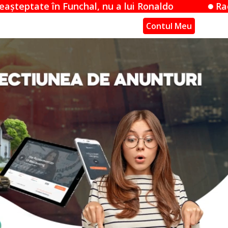
l, nu a lui Ronaldo
Raed Arafat avertizeaz
Contul Meu