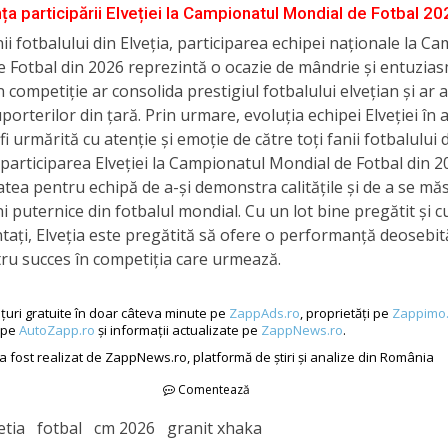
ța participării Elveției la Campionatul Mondial de Fotbal 20
ii fotbalului din Elveția, participarea echipei naționale la C
 Fotbal din 2026 reprezintă o ocazie de mândrie și entuzias
n competiție ar consolida prestigiul fotbalului elvețian și ar 
porterilor din țară. Prin urmare, evoluția echipei Elveției în 
i urmărită cu atenție și emoție de către toți fanii fotbalului d
 participarea Elveției la Campionatul Mondial de Fotbal din 
tea pentru echipă de a-și demonstra calitățile și de a se mă
ni puternice din fotbalul mondial. Cu un lot bine pregătit și c
ați, Elveția este pregătită să ofere o performanță deosebită
ru succes în competiția care urmează.
țuri gratuite în doar câteva minute pe
ZappAds.ro
, proprietăți pe
Zappimo.
 pe
AutoZapp.ro
și informații actualizate pe
ZappNews.ro
.
 a fost realizat de ZappNews.ro, platformă de știri și analize din România
Comentează
etia fotbal cm 2026 granit xhaka