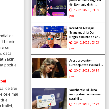
prima Moneda Digitala
din Romania dintr-...
12.01.2023 , 03:59
pm
Incredibil! Mesajul
Transant al lui Dan
ndial de
Negru dinainte de Cr...
 11 iunie
26.12.2022 , 03:03
are se
pm
v, dacă
t Yakin,
Arest preventiv -
ma poziție
Eurodeputata Eva Kaili ...
20.01.2023 , 09:14
pm
tbal
al de trei
Voucherele lui Ciuca
re cele mai
imbogatesc si mai mult
strainii....
iției.
12.01.2023 , 07:22
Italiei,