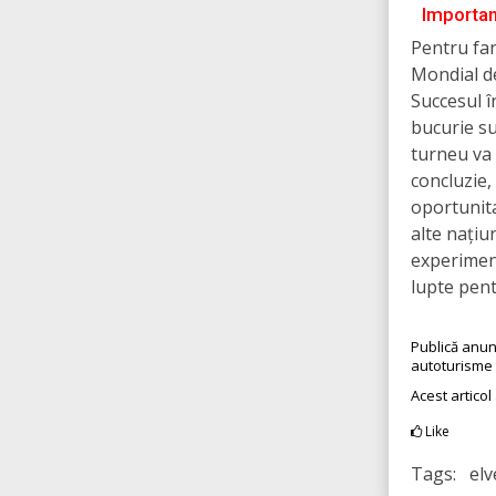
Importan
Pentru fan
Mondial de
Succesul î
bucurie su
turneu va f
concluzie,
oportunita
alte națiu
experiment
lupte pent
Publică anun
autoturisme
Acest articol
Like
Tags: elv