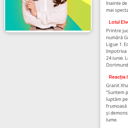
înainte de
mai specta
Lotul El
Printre ju
numără Gr
Ligue 1. E
împotriva 
24 iunie. 
Dortmund, 
Reacția l
Granit Xha
"Suntem p
luptăm pen
frumoasă î
și demonst
lume.