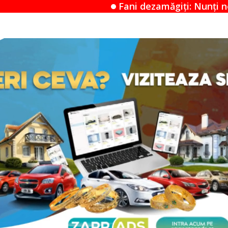
Fani dezamăgiți: Nunți neașteptate în Funcha