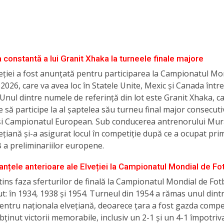
 constantă a lui Granit Xhaka la turneele finale majore
eției a fost anunțată pentru participarea la Campionatul Mo
 2026, care va avea loc în Statele Unite, Mexic și Canada între
e. Unul dintre numele de referință din lot este Granit Xhaka, c
 să participe la al șaptelea său turneu final major consecuti
și Campionatul European. Sub conducerea antrenorului Mura
ețiană și-a asigurat locul în competiție după ce a ocupat pri
 a preliminariilor europene.
nțele anterioare ale Elveției la Campionatul Mondial de Fo
atins faza sferturilor de finală la Campionatul Mondial de Fotb
cut: în 1934, 1938 și 1954. Turneul din 1954 a rămas unul dint
entru naționala elvețiană, deoarece țara a fost gazda compet
bținut victorii memorabile, inclusiv un 2-1 și un 4-1 împotriva 