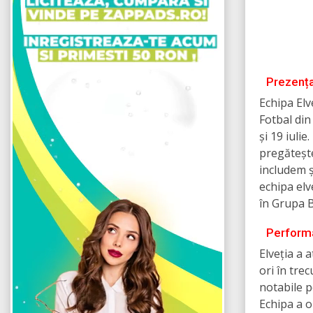
Prezența
Echipa Elv
Fotbal din
și 19 iuli
pregătește
includem 
echipa elv
în Grupa B
Performa
Elveția a 
ori în tre
notabile p
Echipa a o