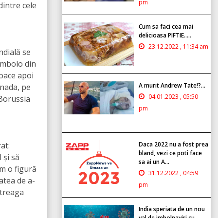
pm
dintre cele
Cum sa faci cea mai
delicioasa PIFTIE.....
23.12.2022 , 11:34 am
ndială se
Embolo din
joace apoi
A murit Andrew Tate!?...
anada, pe
04.01.2023 , 05:50
 Borussia
pm
at:
Daca 2022 nu a fost prea
bland, vezi ce poti face
 și să
sa ai un A...
m o figură
31.12.2022 , 04:59
atea de a-
pm
ntreaga
India speriata de un nou
val de imbolnaviri cu