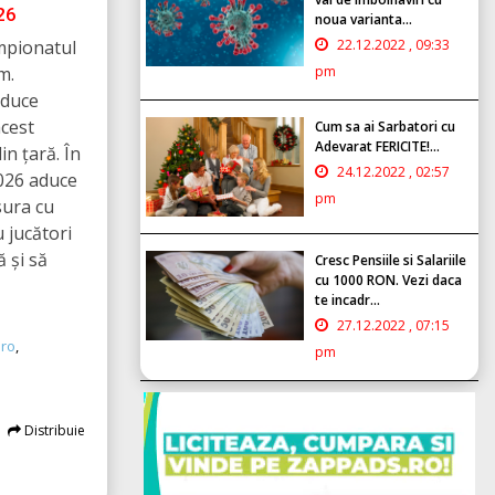
26
noua varianta...
ampionatul
22.12.2022 , 09:33
m.
pm
aduce
acest
Cum sa ai Sarbatori cu
Adevarat FERICITE!...
in țară. În
24.12.2022 , 02:57
2026 aduce
pm
sura cu
u jucători
 și să
Cresc Pensiile si Salariile
cu 1000 RON. Vezi daca
te incadr...
27.12.2022 , 07:15
ro
,
pm
Distribuie