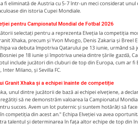
 a fi eliminată de Austria cu 5-7 într-un meci considerat unul 
culoase din istoria Cupei Mondiale.
veției pentru Campionatul Mondial de Fotbal 2026
cătorii selectați pentru a reprezenta Elveția la competiția mo
anit Xhaka, precum și Yvon Mvogo, Denis Zakaria și Breel 
chipa va debuta împotriva Qatarului pe 13 iunie, urmând să 
Bosniei pe 18 iunie și împotriva uneia dintre țările gazdă, C
Lotul include jucători din cluburi de top din Europa, cum ar fi
Inter Milano, și Sevilla FC.
ui Granit Xhaka și a echipei înainte de competiție
ka, unul dintre jucătorii de bază ai echipei elvețiene, a declar
regătiți să ne demonstrăm valoarea la Campionatul Mondial
tru succes. Avem un lot puternic și suntem hotărâți să face
n competiția din acest an." Echipa Elveției va avea oportunit
ra talentul și determinarea în fața altor echipe de top din î