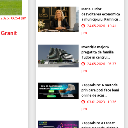
Maria Tudor:
dezvoltarea economică
.2026 , 06:54 pm
a municipiului Râmnicu ...
24.05.2026 , 10:41
 Granit
pm
Investiție majoră
pregătită de familia
Tudor în centrul...
24.05.2026 , 05:37
pm
ZappAds.ro: 6 metode
prin care poti face bani
online de acas...
03.01.2023 , 10:36
pm
ZappAds.ro a Lansat