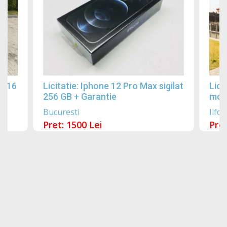
2016
Licitatie: Iphone 12 Pro Max sigilat
Lici
256 GB + Garantie
mobi
Bucuresti
Ilfov
Pret: 1500 Lei
Pret