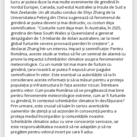
lucru ar putea duce la mai multe evenimente de grindină în
nordul Europei, Canada, sud-estul Australiei și Insula de Sud a
Noii Zeelande. Un alt studiu condus de Shiyi Zhang de la
Universitatea Peking din China sugerează că fenomenul de
grindină ar putea deveni și mai distructiv, cu costuri deja
semnificative. "Costurile sunt deja mari. În Australia, în 2025,
grindina din New South Wales și Queensland a generat
despăgubiri de 1,9 miliarde de dolari australieni, iar la nivel
global furtunile severe provoacă pierderi în creștere", a
declarat Zhang într-un interviu. Impact și semnificație: Pentru
România, aceste studii ar trebui să fie un semnal de alarmă cu
privire la impactul schimbărilor climatice asupra fenomenelor
meteorologice. Cu un număr tot mai mare de furtuni cu
grindină, țara noastră ar putea fi expusă unor pagube
semnificative în viitor. Este esențial ca autoritățile să ia în
considerare aceste informații și să ia măsuri pentru a proteja
populația și infrastructura în fața acestor riscuri. Întrebare
pentru viitor: Cum poate România să se pregătească mai bine
pentru fenomenele meteorologice extreme, cum ar fi furtunile
cu grindină, în contextul schimbărilor climatice în desfășurare?
Prin urmare, este crucial să luăm în serios avertizările
oamenilor de știință și să acționăm în consecință pentru a
proteja mediul înconjurător și comunitățile noastre.
Schimbările climatice aduc cu sine consecințe serioase, iar
este responsabilitatea noastră să ne adaptăm și să ne
pregătim pentru viitorul incert pe care îl aduc.