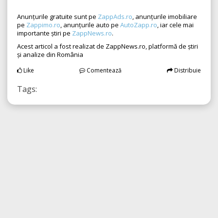
Anunțurile gratuite sunt pe
ZappAds.ro
, anunțurile imobiliare
pe
Zappimo.ro
, anunțurile auto pe
AutoZapp.ro
, iar cele mai
importante știri pe
ZappNews.ro
.
Acest articol a fost realizat de ZappNews.ro, platformă de știri
și analize din România
Like
Comentează
Distribuie
Tags: