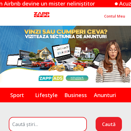
devine un mister neliniștitor
Acuzațiile Ap
Contul Meu
Sport
Lifestyle
Business
Anunturi
Caută