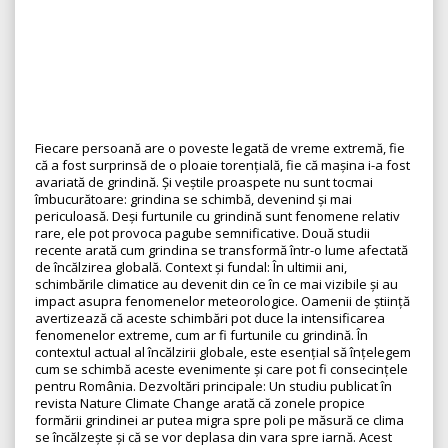
Fiecare persoană are o poveste legată de vreme extremă, fie
că a fost surprinsă de o ploaie torențială, fie că mașina i-a fost
avariată de grindină. Și veștile proaspete nu sunt tocmai
îmbucurătoare: grindina se schimbă, devenind și mai
periculoasă. Deși furtunile cu grindină sunt fenomene relativ
rare, ele pot provoca pagube semnificative. Două studii
recente arată cum grindina se transformă într-o lume afectată
de încălzirea globală. Context și fundal: În ultimii ani,
schimbările climatice au devenit din ce în ce mai vizibile și au
impact asupra fenomenelor meteorologice. Oamenii de știință
avertizează că aceste schimbări pot duce la intensificarea
fenomenelor extreme, cum ar fi furtunile cu grindină. În
contextul actual al încălzirii globale, este esențial să înțelegem
cum se schimbă aceste evenimente și care pot fi consecințele
pentru România. Dezvoltări principale: Un studiu publicat în
revista Nature Climate Change arată că zonele propice
formării grindinei ar putea migra spre poli pe măsură ce clima
se încălzește și că se vor deplasa din vara spre iarnă. Acest