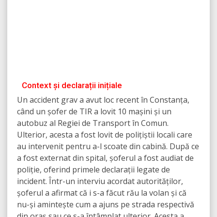
Context și declarații inițiale
Un accident grav a avut loc recent în Constanța,
când un șofer de TIR a lovit 10 mașini și un
autobuz al Regiei de Transport în Comun.
Ulterior, acesta a fost lovit de polițiștii locali care
au intervenit pentru a-l scoate din cabină. După ce
a fost externat din spital, șoferul a fost audiat de
poliție, oferind primele declarații legate de
incident. Într-un interviu acordat autorităților,
șoferul a afirmat că i s-a făcut rău la volan și că
nu-și amintește cum a ajuns pe strada respectivă
din oraș sau ce s-a întâmplat ulterior. Acesta a