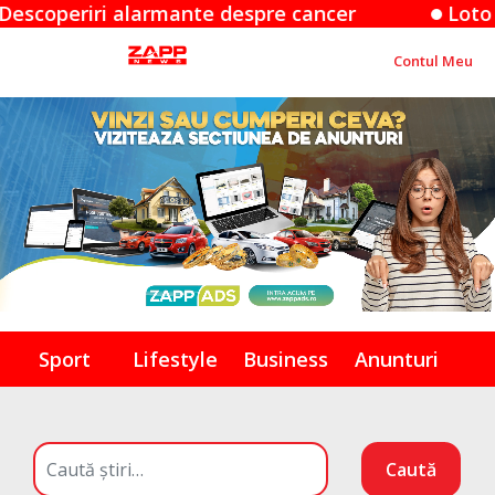
riri alarmante despre cancer
Loto 6/49: Rep
Contul Meu
Sport
Lifestyle
Business
Anunturi
Caută