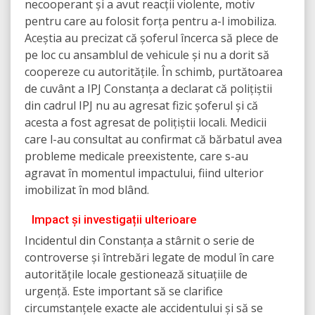
necooperant și a avut reacții violente, motiv
pentru care au folosit forța pentru a-l imobiliza.
Aceștia au precizat că șoferul încerca să plece de
pe loc cu ansamblul de vehicule și nu a dorit să
coopereze cu autoritățile. În schimb, purtătoarea
de cuvânt a IPJ Constanța a declarat că polițiștii
din cadrul IPJ nu au agresat fizic șoferul și că
acesta a fost agresat de polițiștii locali. Medicii
care l-au consultat au confirmat că bărbatul avea
probleme medicale preexistente, care s-au
agravat în momentul impactului, fiind ulterior
imobilizat în mod blând.
Impact și investigații ulterioare
Incidentul din Constanța a stârnit o serie de
controverse și întrebări legate de modul în care
autoritățile locale gestionează situațiile de
urgență. Este important să se clarifice
circumstanțele exacte ale accidentului și să se