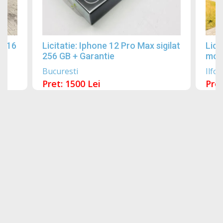
2016
Licitatie: Iphone 12 Pro Max sigilat
Lici
256 GB + Garantie
mobi
Bucuresti
Ilfov
Pret: 1500 Lei
Pret