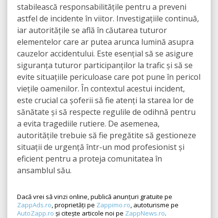
stabilească responsabilitățile pentru a preveni
astfel de incidente în viitor. Investigațiile continuă,
iar autoritățile se află în căutarea tuturor
elementelor care ar putea arunca lumină asupra
cauzelor accidentului. Este esențial să se asigure
siguranța tuturor participanților la trafic și să se
evite situațiile periculoase care pot pune în pericol
viețile oamenilor. În contextul acestui incident,
este crucial ca șoferii să fie atenți la starea lor de
sănătate și să respecte regulile de odihnă pentru
a evita tragediile rutiere. De asemenea,
autoritățile trebuie să fie pregătite să gestioneze
situații de urgență într-un mod profesionist și
eficient pentru a proteja comunitatea în
ansamblul său.
Dacă vrei să vinzi online, publică anunțuri gratuite pe
ZappAds.ro
, proprietăți pe
Zappimo.ro
, autoturisme pe
AutoZapp.ro
și citește articole noi pe
ZappNews.ro
.