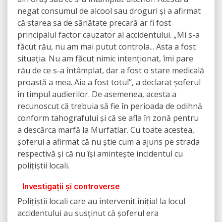
negat consumul de alcool sau droguri și a afirmat
că starea sa de sănătate precară ar fi fost
principalul factor cauzator al accidentului. „Mi s-a
făcut rău, nu am mai putut controla... Asta a fost
situația. Nu am făcut nimic intenționat, îmi pare
rău de ce s-a întâmplat, dar a fost o stare medicală
proastă a mea. Aia a fost totul”, a declarat șoferul
în timpul audierilor. De asemenea, acesta a
recunoscut că trebuia să fie în perioada de odihnă
conform tahografului și că se afla în zonă pentru
a descărca marfă la Murfatlar. Cu toate acestea,
șoferul a afirmat că nu știe cum a ajuns pe strada
respectivă și că nu își amintește incidentul cu
polițiștii locali.
Investigații și controverse
Polițiștii locali care au intervenit inițial la locul
accidentului au susținut că șoferul era