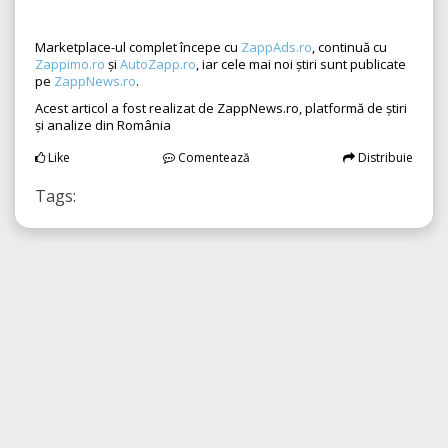
Marketplace-ul complet începe cu
ZappAds.ro
, continuă cu
Zappimo.ro
și
AutoZapp.ro
, iar cele mai noi știri sunt publicate
pe
ZappNews.ro
.
Acest articol a fost realizat de ZappNews.ro, platformă de știri
și analize din România
Like
Comentează
Distribuie
Tags: