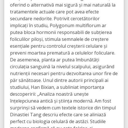
oferind o alternativă mai sigură și mai naturală la
tratamentele actuale care pot avea efecte
secundare nedorite. Potrivit cercetătorilor
implicați în studiu, Polygonum multiflorum ar
putea bloca hormonii responsabili de subțierea
foliculilor piloși, stimula semnalele de creștere
esențiale pentru controlul creșterii celulare și
preveni moartea prematură a celulelor foliculare.
De asemenea, planta ar putea îmbunătăți
circulația sanguină la nivelul scalpului, asigurând
nutrienții necesari pentru dezvoltarea unor fire de
păr sănătoase. Unul dintre autorii principali ai
studiului, Han Bixian, a subliniat importanța
descoperirii: „Analiza noastră unește
înțelepciunea antică și știința modernă. Am fost
surprinși să vedem cum textele istorice din timpul
Dinastiei Tang descriu efecte care se aliniază
perfect cu biologia celulară de astăzi. Studiile