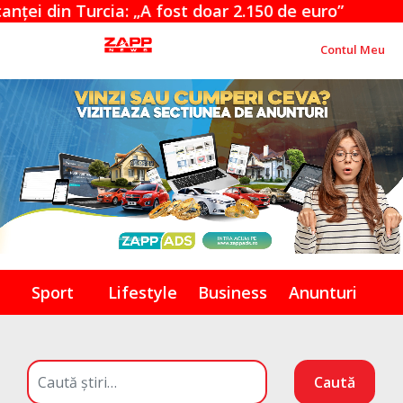
: „A fost doar 2.150 de euro”
Radu Miruță: 
Contul Meu
Sport
Lifestyle
Business
Anunturi
Caută