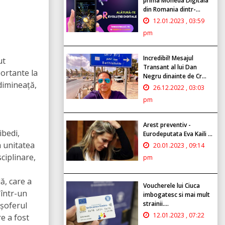
prima Moneda Digitala
din Romania dintr-...
12.01.2023 , 03:59
pm
Incredibil! Mesajul
ut
Transant al lui Dan
ortante la
Negru dinainte de Cr...
 dimineață,
26.12.2022 , 03:03
pm
Arest preventiv -
ibedi,
Eurodeputata Eva Kaili ...
a unitatea
20.01.2023 , 09:14
ciplinare,
pm
ă, care a
Voucherele lui Ciuca
 într-un
imbogatesc si mai mult
strainii....
 șoferul
12.01.2023 , 07:22
re a fost