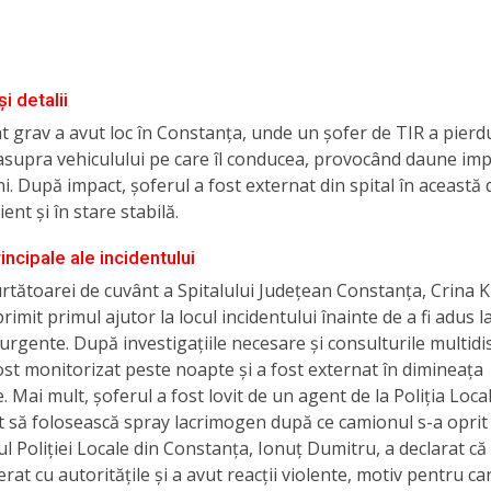
i detalii
t grav a avut loc în Constanța, unde un șofer de TIR a pierd
asupra vehiculului pe care îl conducea, provocând daune imp
i. După impact, șoferul a fost externat din spital în această
ient și în stare stabilă.
rincipale ale incidentului
urtătoarei de cuvânt a Spitalului Județean Constanța, Crina K
rimit primul ajutor la locul incidentului înainte de a fi adus l
 urgente. După investigațiile necesare și consulturile multidis
ost monitorizat peste noapte și a fost externat în dimineața
 Mai mult, șoferul a fost lovit de un agent de la Poliția Local
t să folosească spray lacrimogen după ce camionul s-a oprit
ul Poliției Locale din Constanța, Ionuț Dumitru, a declarat că
rat cu autoritățile și a avut reacții violente, motiv pentru ca