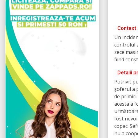
Context ș
Un inciden
controlul 
zece mașin
fiind conșt
Detalii p
Potrivit p
șoferul a p
de primiri
acesta a f
următoare.
fost nevoi
copac. Șef
nu a coope