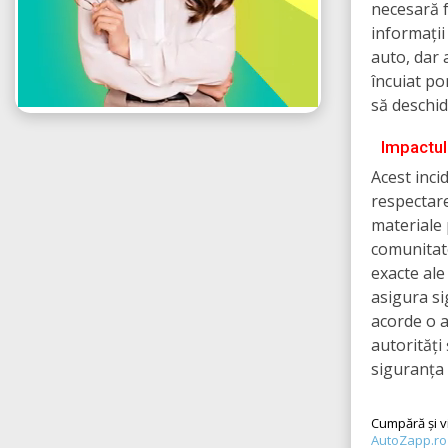
necesară f
informații
auto, dar 
încuiat po
să deschid
Impactul 
Acest inci
respectare
materiale 
comunitate
exacte ale
asigura sig
acorde o a
autorități
siguranța 
Cumpără și v
AutoZapp.ro