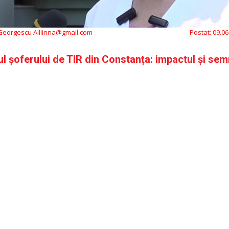
 Georgescu Alllinna@gmail.com
Postat:
09.06
ul șoferului de TIR din Constanța: impactul și semn