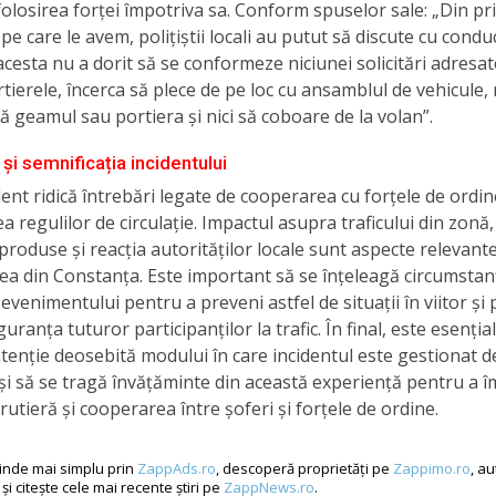
olosirea forței împotriva sa. Conform spuselor sale: „Din pr
 pe care le avem, polițiștii locali au putut să discute cu cond
acesta nu a dorit să se conformeze niciunei solicitări adresat
rtierele, încerca să plece de pe loc cu ansamblul de vehicule, 
ă geamul sau portiera și nici să coboare de la volan”.
și semnificația incidentului
dent ridică întrebări legate de cooperarea cu forțele de ordin
a regulilor de circulație. Impactul asupra traficului din zon
produse și reacția autorităților locale sunt aspecte relevant
a din Constanța. Este important să se înțeleagă circumstan
 evenimentului pentru a preveni astfel de situații în viitor și
uranța tuturor participanților la trafic. În final, este esenția
tenție deosebită modului în care incidentul este gestionat d
 și să se tragă învățăminte din această experiență pentru a 
rutieră și cooperarea între șoferi și forțele de ordine.
inde mai simplu prin
ZappAds.ro
, descoperă proprietăți pe
Zappimo.ro
, a
și citește cele mai recente știri pe
ZappNews.ro
.