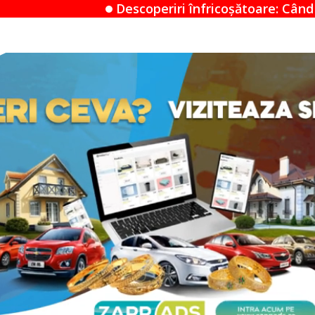
scoperiri înfricoșătoare: Când un Airbnb devine un m