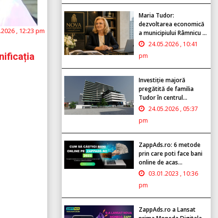
Maria Tudor:
dezvoltarea economică
.2026 , 12:23 pm
a municipiului Râmnicu ...
24.05.2026 , 10:41
ificația
pm
Investiție majoră
pregătită de familia
Tudor în centrul...
24.05.2026 , 05:37
pm
ZappAds.ro: 6 metode
prin care poti face bani
online de acas...
03.01.2023 , 10:36
pm
ZappAds.ro a Lansat