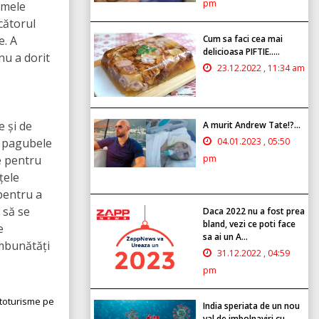
pm
imele
ucătorul
e. A
Cum sa faci cea mai
delicioasa PIFTIE.....
nu a dorit
23.12.2022 , 11:34 am
e și de
A murit Andrew Tate!?...
ă, pagubele
04.01.2023 , 05:50
e pentru
pm
țele
 pentru a
l să se
Daca 2022 nu a fost prea
bland, vezi ce poti face
e
sa ai un A...
îmbunătăți
31.12.2022 , 04:59
pm
utoturisme pe
India speriata de un nou
val de imbolnaviri cu