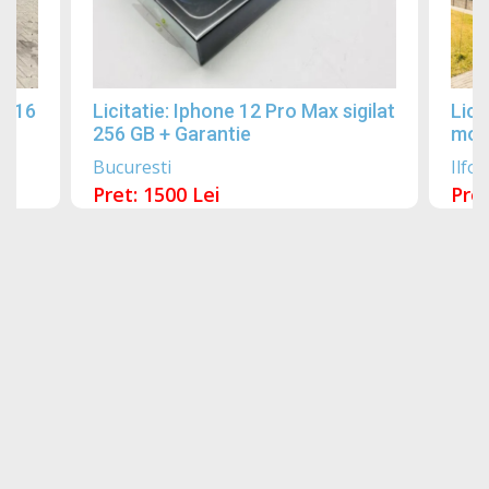
2016
Licitatie: Iphone 12 Pro Max sigilat
Lici
256 GB + Garantie
mobi
Bucuresti
Ilfov
Pret: 1500 Lei
Pret