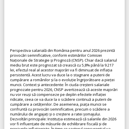
Perspectiva salarială din România pentru anul 2026 prezintă
provocări semnificative, conform estimărilor Comisiei
Naționale de Strategie și Prognoză (CNSP). Chiar dacă salariul
mediu brut este prognozat să crească cu 5,8% până la 9.217
lei, efectul real al acestor majorări va fi diminuat de inflația
persistentă. Acest lucru va duce la o stagnare a puterii de
cumpărare a românilor și la o evoluție îngrijorătoare a pieței
muncii. Context și antecedente: În ciuda creșterii salariale
prognozate pentru 2026, CNSP avertizează că aceste majorări
nu vor reuși să compenseze pe deplin efectele inflației
ridicate, ceea ce va duce la o scădere continuă a puterii de
cumpărare a cetățenilor. De asemenea, piața muncii se
confruntă cu provocări semnificative, precum o scădere a
numărului de angajați și o creștere a ratei șomajului.
Dezvoltări principale: Instituția estimează că salariile din 2026
vor fi influențate de măsurile de echilibrare fiscală și de
presiunile inflaționiste. În timp ce sectorul concurențial va