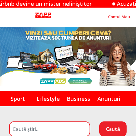
vine un mister neliniștitor
Acuzațiile Appl
Contul Meu
Sport
Lifestyle
Business
Anunturi
Caută