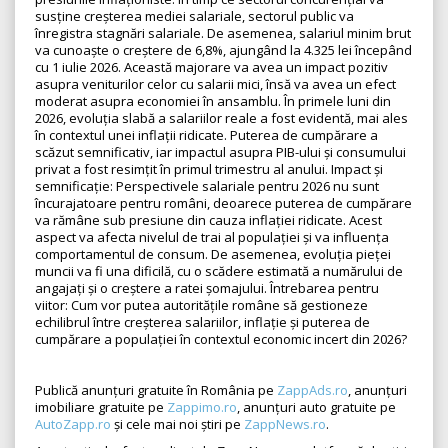
susține creșterea mediei salariale, sectorul public va
înregistra stagnări salariale. De asemenea, salariul minim brut
va cunoaște o creștere de 6,8%, ajungând la 4.325 lei începând
cu 1 iulie 2026. Această majorare va avea un impact pozitiv
asupra veniturilor celor cu salarii mici, însă va avea un efect
moderat asupra economiei în ansamblu. În primele luni din
2026, evoluția slabă a salariilor reale a fost evidentă, mai ales
în contextul unei inflații ridicate. Puterea de cumpărare a
scăzut semnificativ, iar impactul asupra PIB-ului și consumului
privat a fost resimțit în primul trimestru al anului. Impact și
semnificație: Perspectivele salariale pentru 2026 nu sunt
încurajatoare pentru români, deoarece puterea de cumpărare
va rămâne sub presiune din cauza inflației ridicate. Acest
aspect va afecta nivelul de trai al populației și va influența
comportamentul de consum. De asemenea, evoluția pieței
muncii va fi una dificilă, cu o scădere estimată a numărului de
angajați și o creștere a ratei șomajului. Întrebarea pentru
viitor: Cum vor putea autoritățile române să gestioneze
echilibrul între creșterea salariilor, inflație și puterea de
cumpărare a populației în contextul economic incert din 2026?
Publică anunțuri gratuite în România pe
ZappAds.ro
, anunțuri
imobiliare gratuite pe
Zappimo.ro
, anunțuri auto gratuite pe
AutoZapp.ro
și cele mai noi știri pe
ZappNews.ro
.