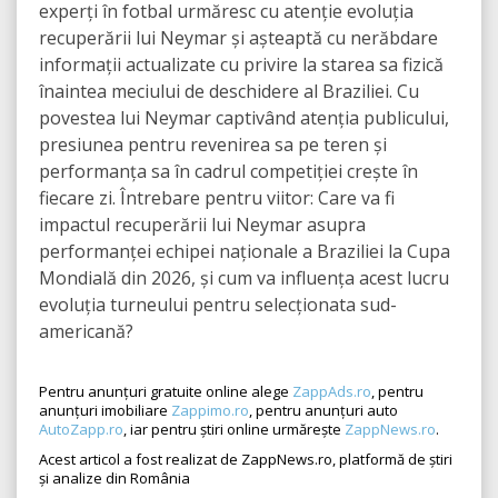
experți în fotbal urmăresc cu atenție evoluția
recuperării lui Neymar și așteaptă cu nerăbdare
informații actualizate cu privire la starea sa fizică
înaintea meciului de deschidere al Braziliei. Cu
povestea lui Neymar captivând atenția publicului,
presiunea pentru revenirea sa pe teren și
performanța sa în cadrul competiției crește în
fiecare zi. Întrebare pentru viitor: Care va fi
impactul recuperării lui Neymar asupra
performanței echipei naționale a Braziliei la Cupa
Mondială din 2026, și cum va influența acest lucru
evoluția turneului pentru selecționata sud-
americană?
Pentru anunțuri gratuite online alege
ZappAds.ro
, pentru
anunțuri imobiliare
Zappimo.ro
, pentru anunțuri auto
AutoZapp.ro
, iar pentru știri online urmărește
ZappNews.ro
.
Acest articol a fost realizat de ZappNews.ro, platformă de știri
și analize din România