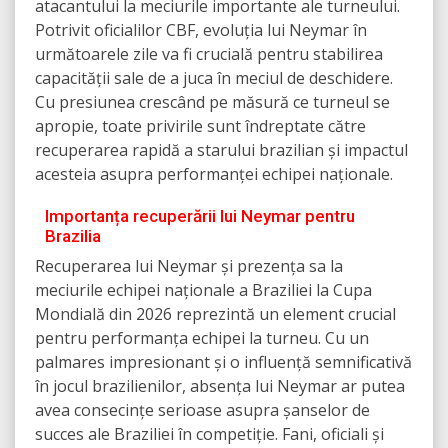
atacantului la meciurile importante ale turneului.
Potrivit oficialilor CBF, evoluția lui Neymar în
următoarele zile va fi crucială pentru stabilirea
capacității sale de a juca în meciul de deschidere.
Cu presiunea crescând pe măsură ce turneul se
apropie, toate privirile sunt îndreptate către
recuperarea rapidă a starului brazilian și impactul
acesteia asupra performanței echipei naționale.
Importanța recuperării lui Neymar pentru
Brazilia
Recuperarea lui Neymar și prezența sa la
meciurile echipei naționale a Braziliei la Cupa
Mondială din 2026 reprezintă un element crucial
pentru performanța echipei la turneu. Cu un
palmares impresionant și o influență semnificativă
în jocul brazilienilor, absența lui Neymar ar putea
avea consecințe serioase asupra șanselor de
succes ale Braziliei în competiție. Fani, oficiali și