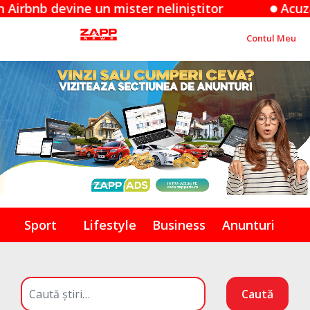
evine un mister neliniștitor
Acuzațiile App
Contul Meu
Sport
Lifestyle
Business
Anunturi
Caută