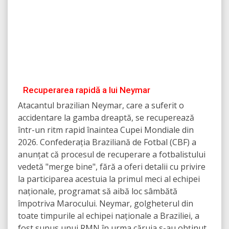
Recuperarea rapidă a lui Neymar
Atacantul brazilian Neymar, care a suferit o
accidentare la gamba dreaptă, se recuperează
într-un ritm rapid înaintea Cupei Mondiale din
2026. Confederația Braziliană de Fotbal (CBF) a
anunțat că procesul de recuperare a fotbalistului
vedetă "merge bine", fără a oferi detalii cu privire
la participarea acestuia la primul meci al echipei
naționale, programat să aibă loc sâmbătă
împotriva Marocului. Neymar, golgheterul din
toate timpurile al echipei naționale a Braziliei, a
fost supus unui RMN în urma căruia s-au obținut