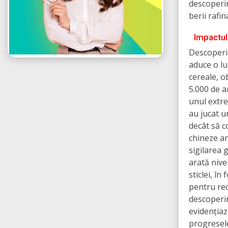
descoperir
berii rafin
Impactul 
Descoperi
aduce o lu
cereale, o
5.000 de a
unul extre
au jucat u
decât să c
chineze an
sigilarea 
arată nive
sticlei, î
pentru rec
descoperir
evidențiaz
progresele