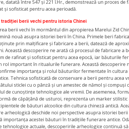
e, datată între 547 și 221 î.Hr., demonstrează un proces de f
at și sofisticat pentru acea perioadă.
tradiției berii vechi pentru istoria Chinei
rea berii vechi în mormântul din apropierea Marelui Zid Chi
mină nouă asupra istoriei berii în China. Primele beri fabrica
bținute prin malțificare și fabricare a berii, datează de aprox
ni. Această descoperire ne arată că procesul de fabricare a be
m de rafinat și sofisticat pentru acea epocă, iar băuturile f
n rol important în ritualurile funerare. Această descoperire 
onfirme importanța și rolul băuturilor fermentate în cultura și
tice. Tehnica sofisticată de conservare a berii pentru acea v
gâtului sticlei cu o pânză și un amestec de nămol și compuși o
lul de cunoștințe tehnologice ale vremii. De asemenea, form
n formă de căpățână de usturoi, reprezenta un marker stilistic 
ipientele de băuturi alcoolice din cultura chineză antică. Ace
e arheologică deschide noi perspective asupra istoriei berii 
ă importanța acestei băuturi în tradițiile funerare antice. Od
 tehnologice actuale, descoperirile arheologice continuă să