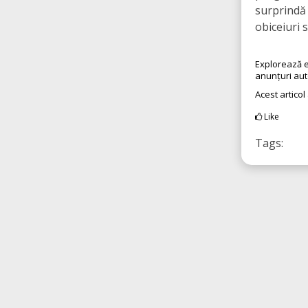
surprindă ș
obiceiuri 
Explorează e
anunțuri au
Acest articol
Like
Tags: