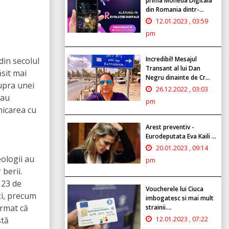
prima Moneda Digitala
din Romania dintr-...
12.01.2023 , 03:59
pm
Incredibil! Mesajul
din secolul
Transant al lui Dan
ăsit mai
Negru dinainte de Cr...
supra unei
26.12.2022 , 03:03
rau
pm
nicarea cu
Arest preventiv -
Eurodeputata Eva Kaili ...
20.01.2023 , 09:14
eologii au
pm
 berii.
 23 de
Voucherele lui Ciuca
ți, precum
imbogatesc si mai mult
irmat că
strainii....
12.01.2023 , 07:22
stă