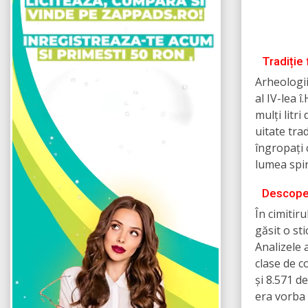
Tradiție
Arheologii
al IV-lea 
mulți litr
uitate trad
îngropați 
lumea spir
Descoperi
În cimitir
găsit o st
Analizele 
clase de c
și 8.571 d
era vorba 