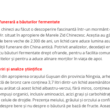
 funerară a băuturilor fermentate
 chinezi au făcut o descoperire fascinantă într-un mormânt 
î.Hr. situat în apropiere de Marele Zid Chinezesc. Aceștia au g
i de bere veche de 2.300 de ani, un lichid care aduce lumina a
iții funerare din China antică. Potrivit analizelor, decedații e
cu băuturi fermentate drept ofrande, pentru a facilita comu
itelor și pentru a aduce alinare morților în viața de apoi.
ri și analize științifice
ul din apropierea orașului Guyuan din provincia Ningxia, arh
iclă de bronz care conținea 3,7 litri dintr-un lichid asemănător
au arătat că acest lichid albastru-verzui, fără miros, conținea
ompuși organici, inclusiv aminoacizi, acizi grași și carbohidra
e celule de drojdie. Prezența meiului, grâului și orzului a conf
despre bere și nu despre o băutură pe bază de fructe. Acea