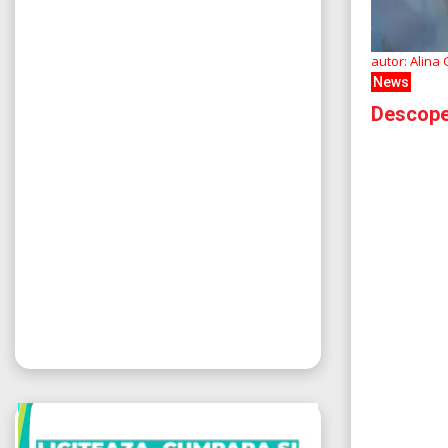
autor: Alina
News
Descoper