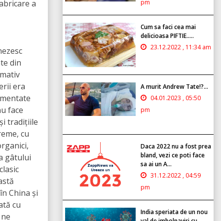
pm
abricare a
Cum sa faci cea mai
delicioasa PIFTIE.....
23.12.2022 , 11:34 am
nezesc
te din
imativ
rii era
A murit Andrew Tate!?...
ermentate
04.01.2023 , 05:50
nu face
pm
 tradițiile
reme, cu
rganici,
Daca 2022 nu a fost prea
bland, vezi ce poti face
a gâtului
sa ai un A...
clasic
31.12.2022 , 04:59
astă
pm
în China și
ată cu
India speriata de un nou
 ne
val de imbolnaviri cu