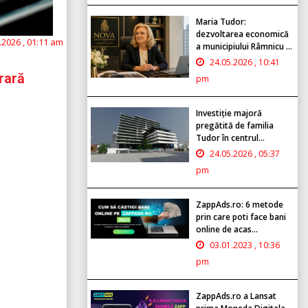
Maria Tudor:
dezvoltarea economică
.2026 , 01:11 am
a municipiului Râmnicu ...
24.05.2026 , 10:41
rară
pm
Investiție majoră
pregătită de familia
Tudor în centrul...
24.05.2026 , 05:37
pm
ZappAds.ro: 6 metode
prin care poti face bani
online de acas...
03.01.2023 , 10:36
pm
ZappAds.ro a Lansat