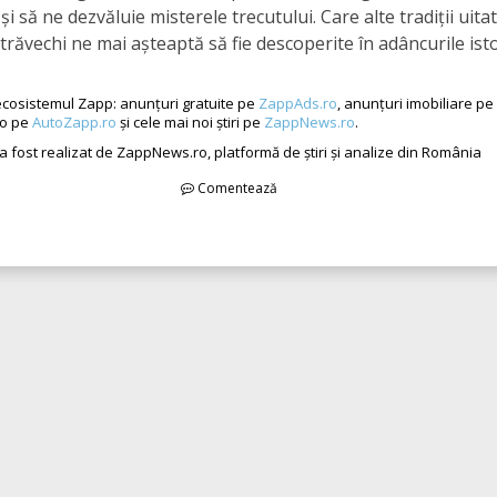
i să ne dezvăluie misterele trecutului. Care alte tradiții uitat
străvechi ne mai așteaptă să fie descoperite în adâncurile isto
cosistemul Zapp: anunțuri gratuite pe
ZappAds.ro
, anunțuri imobiliare pe
to pe
AutoZapp.ro
și cele mai noi știri pe
ZappNews.ro
.
 a fost realizat de ZappNews.ro, platformă de știri și analize din România
Comentează