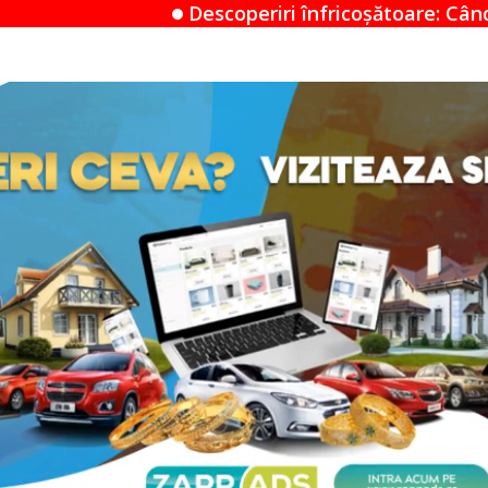
Descoperiri înfricoșătoare: Când un Airbnb devine un