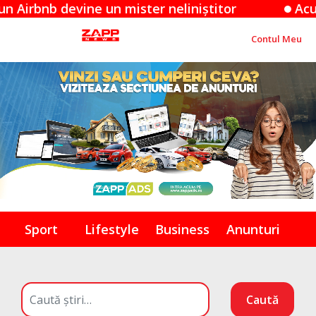
 devine un mister neliniștitor
Acuzațiile A
Contul Meu
Sport
Lifestyle
Business
Anunturi
Caută