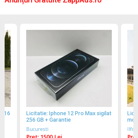
2016
Licitatie: Iphone 12 Pro Max sigilat
Lici
256 GB + Garantie
mobi
Bucuresti
Ilfov
Pret: 1500 Lei
Pret